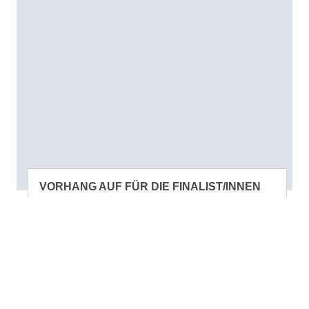
VORHANG AUF FÜR DIE FINALIST/INNEN
04. Juni 2026
Aus dem Verband
Bäckereien/Confiserien
Wenn am SBC-Kongress in Bern die Bäckerkrone
verliehen wird, stehen drei Betriebe im Fokus, die
unterschiedlicher kaum sein könnten. Die
Nominierten zeigen ausserordentliches
Engagement – mit Storytelling in Bern, regionaler
Konsequenz in Basel sowie einer Teamkultur im