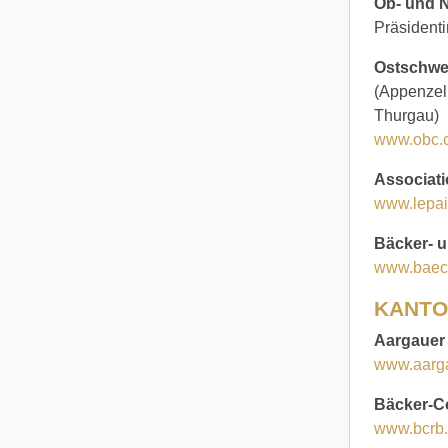
Ob- und 
Präsident
Ostschwe
(Appenzell
Thurgau)
www.obc.
Associati
www.lepai
Bäcker- 
www.baeck
KANTO
Aargauer
www.aarg
Bäcker-C
www.bcrb.