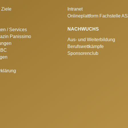
 Ziele
Intranet
Onlineplattform Fachstelle A
NACHWUCHS
gen / Services
azin Panissimo
Aus- und Weiterbildung
lungen
Berufswettkämpfe
 SBC
Sponsorenclub
ngen
rklärung