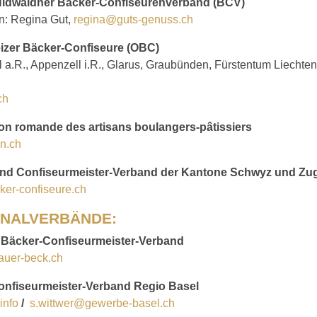
Nidwaldner Bäcker-Confiseurenverband (BCV)
in: Regina Gut,
regina@guts-genuss.ch
izer Bäcker-Confiseure (OBC)
 a.R., Appenzell i.R., Glarus, Graubünden, Fürstentum Liechtens
ch
on romande des artisans boulangers-pâtissiers
n.ch
und Confiseurmeister-Verband der Kantone Schwyz und Zu
er-confiseure.ch
NALVERBÄNDE:
 Bäcker-Confiseurmeister-Verband
auer-beck.ch
onfiseurmeister-Verband Regio Basel
info
/
s.wittwer@gewerbe-basel.ch