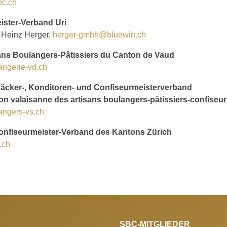
c.ch
ister-Verband Uri
: Heinz Herger,
herger-gmbh@bluewin.ch
ans Boulangers-Pâtissiers du Canton de Vaud
ngerie-vd.ch
Bäcker-, Konditoren- und Confiseurmeisterverband
on valaisanne des artisans boulangers-pâtissiers-confiseu
angers-vs.ch
onfiseurmeister-Verband des Kantons Zürich
.ch
SBC-MITGLIEDER