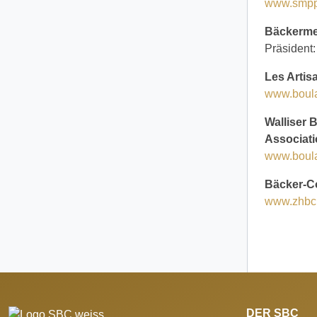
www.smpp
Bäckerme
Präsident
Les Artis
www.boula
Walliser 
Associati
www.boul
Bäcker-C
www.zhbc
DER SBC