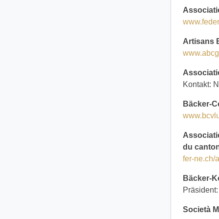
Associati
www.feder
Artisans 
www.abcg
Associati
Kontakt: 
Bäcker-C
www.bcvlu
Associati
du canto
fer-ne.ch/
Bäcker-K
Präsident:
Società Ma