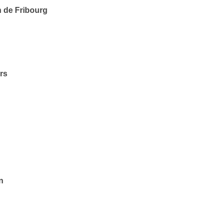
n de Fribourg
rs
n