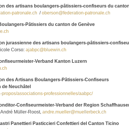
on des artisans boulangers-pâtissiers-confiseurs du canto
ation-patronale.ch
/
oberson@federation-patronale.ch
Boulangers-Pâtissiers du canton de Genève
e.ch
on jurassienne des artisans boulangers-pâtissiers-confiseu
Nicole Corso:
ajabpc@bluewin.ch
onfiseurmeister-Verband Kanton Luzern
.ch
on des Artisans Boulangers-Pâtissiers-Confiseurs
n de Neuchâtel
a-propos/associations-professionnelles/aabpc/
onditor-Confiseurmeister-Verband der Region Schaffhause
 André Müller-Roost,
andre.mueller@muellerbeck.ch
stri Panettieri Pasticcieri Confettieri del Canton Ticino