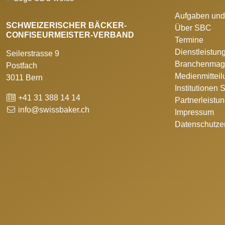
Aufgaben und
SCHWEIZERISCHER BÄCKER-
Über SBC
CONFISEURMEISTER-VERBAND
Termine
Dienstleistun
Seilerstrasse 9
Branchenmag
Postfach
Medienmittei
3011 Bern
Institutionen
+41 31 388 14 14
Partnerleistu
info@swissbaker.ch
Impressum
Datenschutze