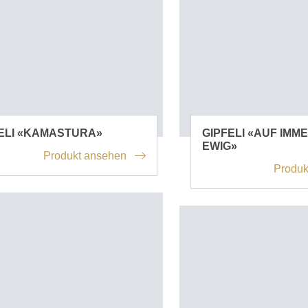
ELI «KAMASTURA»
GIPFELI «AUF IMM
EWIG»
Produkt ansehen
Produk