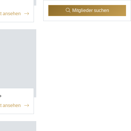
Mitglieder suchen
t ansehen
»
t ansehen