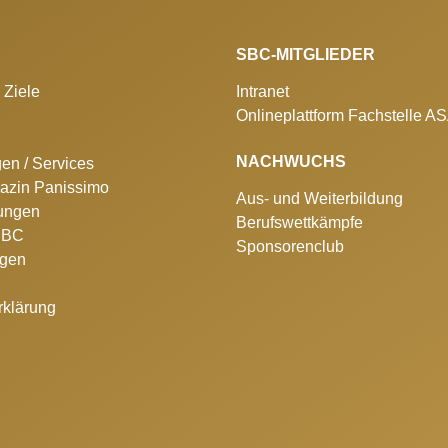
SBC-MITGLIEDER
 Ziele
Intranet
Onlineplattform Fachstelle A
NACHWUCHS
gen / Services
azin Panissimo
Aus- und Weiterbildung
lungen
Berufswettkämpfe
 SBC
Sponsorenclub
ngen
rklärung