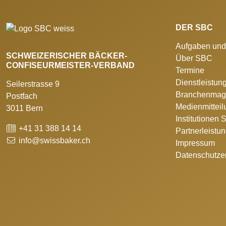
DER SBC
Aufgaben und
SCHWEIZERISCHER BÄCKER-
Über SBC
CONFISEURMEISTER-VERBAND
Termine
Dienstleistun
Seilerstrasse 9
Branchenmag
Postfach
Medienmittei
3011 Bern
Institutionen
+41 31 388 14 14
Partnerleistu
info@swissbaker.ch
Impressum
Datenschutze