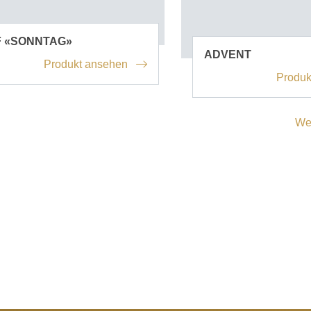
F «SONNTAG»
ADVENT
Produkt ansehen
Produk
We