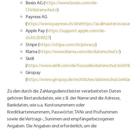
Bexio AG (
https://www.bexio.com/de-
CH/datenschutz
)
Payrexx AG
(
https://www.payrexx.ch/sitehttps://ai.dimaster.io/ass
Apple Pay (
https://support.apple.com/de-
ch/ht203027
)
Stripe (
https://stripe.com/ch/privacy
)
Klarna (
https://www.klarna.com/de/datenschutz/
)
Skrill
(
https://www.skrill.com/de/fusszeile/datenschutzrichtli
Giropay
(
https://www.giropay.de/rechtliches/datenschutzerkl
Zu den durch die Zahlungsdienstleister verarbeiteten Daten
gehören Bestandsdaten, wie z.B. der Name und die Adresse,
Bankdaten, wie u.a. Kontonummern oder
Kreditkartennummern, Passwörter, TANs und Prüfsummen
sowie die Vertrags-, Summen und empfängerbezogenen
Angaben. Die Angaben sind erforderlich, um die