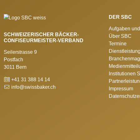
DER SBC
Aufgaben und
SCHWEIZERISCHER BÄCKER-
Über SBC
CONFISEURMEISTER-VERBAND
Termine
Dienstleistun
Seilerstrasse 9
Branchenmag
Postfach
Medienmittei
3011 Bern
Institutionen
+41 31 388 14 14
Partnerleistu
info@swissbaker.ch
Impressum
Datenschutze