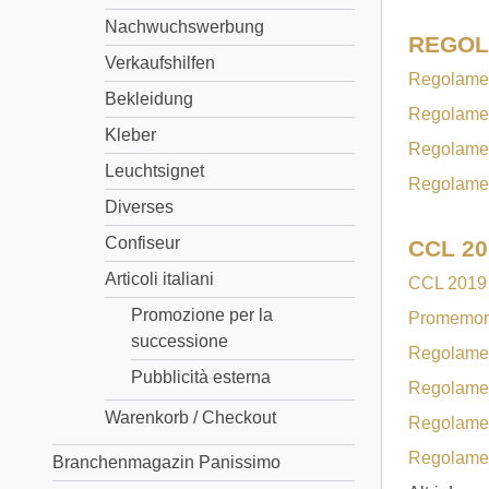
Nachwuchswerbung
REGOL
Verkaufshilfen
Regolamen
Bekleidung
Regolamen
Kleber
Regolament
Leuchtsignet
Regolament
Diverses
Confiseur
CCL 20
Articoli italiani
CCL 2019
Promozione per la
Promemori
successione
Regolament
Pubblicità esterna
Regolament
Warenkorb / Checkout
Regolament
Regolament
Branchenmagazin Panissimo