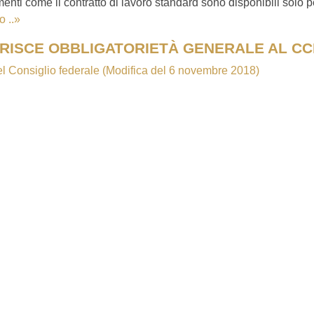
menti come il contratto di lavoro standard sono disponibili solo p
o ..»
RISCE OBBLIGATORIETÀ GENERALE AL CC
l Consiglio federale (Modifica del 6 novembre 2018)