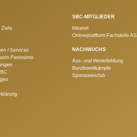
SBC-MITGLIEDER
 Ziele
Intranet
Onlineplattform Fachstelle A
NACHWUCHS
gen / Services
azin Panissimo
Aus- und Weiterbildung
lungen
Berufswettkämpfe
 SBC
Sponsorenclub
ngen
rklärung