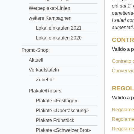
già dal 1°
Werbeplakat-Linien
panetteria
weitere Kampagnen
I salari c
aumentati.
Lokal einkaufen 2021
Lokal einkaufen 2020
CONTR
Valido a p
Promo-Shop
Aktuell
Contratto 
Verkaufstafeln
Convenzion
Zubehör
REGOL
Plakate/Rotairs
Valido a p
Plakate «Festtage»
Regolamen
Plakate «Überraschung»
Regolament
Plakate Frühstück
Regolament
Plakate «Schweizer Brot»