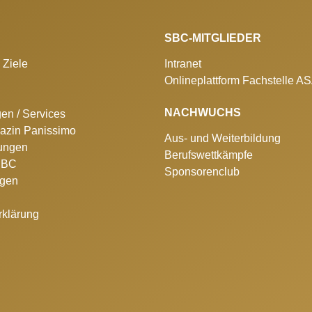
SBC-MITGLIEDER
 Ziele
Intranet
Onlineplattform Fachstelle A
NACHWUCHS
gen / Services
azin Panissimo
Aus- und Weiterbildung
lungen
Berufswettkämpfe
 SBC
Sponsorenclub
ngen
rklärung