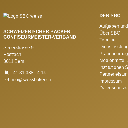
DER SBC
Aufgaben und
SCHWEIZERISCHER BÄCKER-
Über SBC
CONFISEURMEISTER-VERBAND
Termine
Dienstleistun
Seilerstrasse 9
Branchenmag
Postfach
Medienmittei
3011 Bern
Institutionen
+41 31 388 14 14
Partnerleistu
info@swissbaker.ch
Impressum
Datenschutze