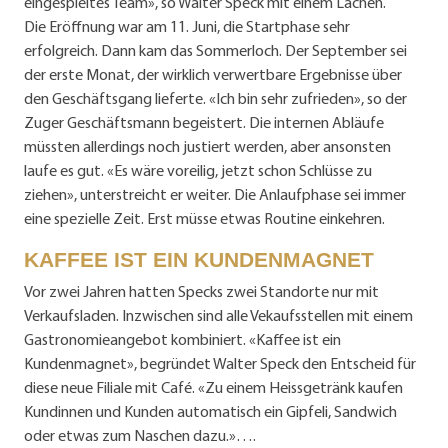
eingespieltes Team», so Walter Speck mit einem Lachen.
Die Eröffnung war am 11. Juni, die Startphase sehr
erfolgreich. Dann kam das Sommerloch. Der September sei
der erste Monat, der wirklich verwertbare Ergebnisse über
den Geschäftsgang lieferte. «Ich bin sehr zufrieden», so der
Zuger Geschäftsmann begeistert. Die internen Abläufe
müssten allerdings noch justiert werden, aber ansonsten
laufe es gut. «Es wäre voreilig, jetzt schon Schlüsse zu
ziehen», unterstreicht er weiter. Die Anlaufphase sei immer
eine spezielle Zeit. Erst müsse etwas Routine einkehren.
KAFFEE IST EIN KUNDENMAGNET
Vor zwei Jahren hatten Specks zwei Standorte nur mit
Verkaufsladen. Inzwischen sind alle Vekaufsstellen mit einem
Gastronomieangebot kombiniert. «Kaffee ist ein
Kundenmagnet», begründet Walter Speck den Entscheid für
diese neue Filiale mit Café. «Zu einem Heissgetränk kaufen
Kundinnen und Kunden automatisch ein Gipfeli, Sandwich
oder etwas zum Naschen dazu.»….