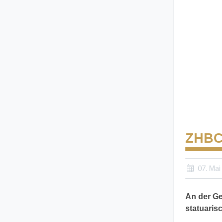
ZHBC
07. Mai
An der G
statuaris