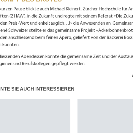
 kurzen Pause blickte auch Michael Kleinert, Zürcher Hochschule für
ften (ZHAW), in die Zukunft und regte mit seinem Referat «Die Zukun
, den Preis-Wert und enkeltauglich…!» die Anwesenden an. Gemeinsa
René Schweizer stellte er das gemeinsame Projekt «Ackerbohnenbrot»
en anschliessend beim feinen Apéro, geliefert von der Bäckerei Boss
n konnten.
liessenden Abendessen konnte die gemeinsame Zeit und der Austaus
leginnen und Berufskollegen gepflegt werden.
NTE SIE AUCH INTERESSIEREN