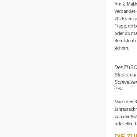
Am 2. Mai,h
Verbandes 
2026 versa
Frage, ob b
oder ob man
Berufsleute
sichern.
Der ZHBC-V
Stadelmann
Schweizer
(zvg)
Nach den B
Jahresrech
von der Pi
offiziellen
DIE Z