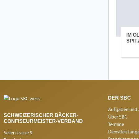
IM O
SPI
DER SBC
Aufgaben und 
SCHWEIZERISCHER BÄCKER-
Über SBC
CONFISEURMEISTER-VERBAND
Termine
Dienstleistunge
Seilerstrasse 9