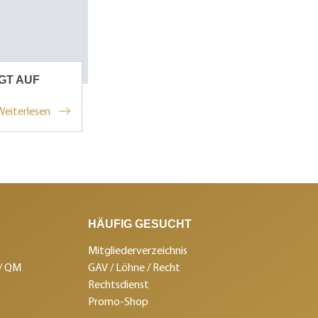
GT AUF
Weiterlesen
HÄUFIG GESUCHT
Mitgliederverzeichnis
 / QM
GAV / Löhne / Recht
Rechtsdienst
Promo-Shop