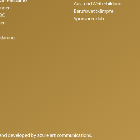
in Panissimo
Aus- und Weiterbildung
ungen
Berufswettkämpfe
SBC
Sponsorenclub
gen
klärung
 and developed by
azure art communications
.