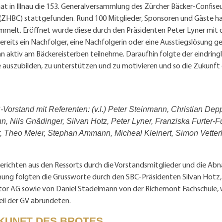
at in Illnau die 153. Generalversammlung des Zürcher Bäcker-Confise
(ZHBC) stattgefunden. Rund 100 Mitglieder, Sponsoren und Gäste hab
mmelt. Eröffnet wurde diese durch den Präsidenten Peter Lyner mit
ereits ein Nachfolger, eine Nachfolgerin oder eine Ausstiegslösung 
 aktiv am Bäckereisterben teilnehme. Daraufhin folgte der eindringl
 auszubilden, zu unterstützen und zu motivieren und so die Zukunft
orstand mit Referenten: (v.l.) Peter Steinmann, Christian Dep
, Nils Gnädinger, Silvan Hotz, Peter Lyner, Franziska Furter-F
, Theo Meier, Stephan Ammann, Micheal Kleinert, Simon Vetterl
erichten aus den Ressorts durch die Vorstandsmitglieder und die Ab
nung folgten die Grussworte durch den SBC-Präsidenten Silvan Hotz
stor AG sowie von Daniel Stadelmann von der Richemont Fachschule,
 Teil der GV abrundeten.
UKUNFT DES BROTES