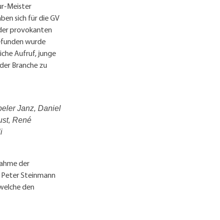
ur-Meister
en sich für die GV
 der provokanten
gefunden wurde
iche Aufruf, junge
 der Branche zu
peler Janz, Daniel
ust, René
i
nahme der
, Peter Steinmann
 welche den