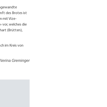
 Angewandte
ft des Brotes ist
m mit Vize-
 vor, welches die
hart (Brütten),
ch im Kreis von
Nerina Greminger