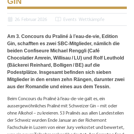
GIN
26. Februar 2026
Events
Wettkämpfe
Am 3. Concours du Praliné à l’eau-de-vie, Edition
Gin, schafften es zwei SBC-Mitglieder, nämlich die
beiden Confiseure Michael Renggli (Café
Chocolatier Amrein, Willisau / LU) und Rolf Leuthold
(Bäckerei Reinhard, Bolligen / BE) auf die
Podestplätze. Insgesamt befinden sich sieben
Mitglieder in den ersten zehn Rängen, darunter zwei
aus der Romandie und eines aus dem Tessin.
Beim Concours du Praliné à l’eau-de-vie galt es, ein
aussergewöhnliches Praliné mit Schweizer Gin – mit oder
ohne Alkohol – zu kreieren. 53 Pralinés aus allen Landesteilen
der Schweiz wurden Ende Januar an der Richemont
Fachschule in Luzern von einer Jury verkostet und bewertet,