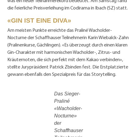
was ein neuer Teilnahmerekord bedeutet. Am Samstag fand
die feierliche Preisverleihung im Codirama in Ibach (SZ) statt.
«GIN IST EINE DIVA»
Am meisten Punkte erreichte das Praliné Wacholder-
Nocturne der Schaffhauser Teilnehmerin Karin Wiebalck-Zahn
(Pralinenkurse, Gächlingen). «Es überzeugt durch einen klaren
Gin-Charakter mit harmonischen Wacholder-, Zitrus- und
Kräuternoten, die sich perfekt mit dem Kakao verbinden»,
stellte Jurypräsident Patrick Zbinden fest. Die Erstplatzierte
gewann ebenfalls den Spezialpreis für das Storytelling.
Das Sieger-
Praliné
«Wacholder-
Nocturne»
der
Schaffhauser