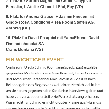
7. Platz für Aurélia Magnin mit Choco Ginypive
Forestier, L’Atelier Chocolat Sàrl, Fey (VD)
8. Platz für Andrea Glauser + Jasmin Frieden mit
Gingo- Rosy, Conditorei + Tea Room Steffen AG,
Aarberg (BE)
10. Platz für David Pasquiet mit YamaRhône, David
l’instant chocolat SA,
Crans Montana (VS)
EIN WICHTIGER EVENT
Confiseurin Ursula Schmid (Confiserie Speck, Zug) erzählte
gegenüber Moderator Yves-Alain Braichet, Leiter Condirama
und Technischer Berater bei Max Felchlin AG, dass es nach
Bekanntgabe des Sieges vor zwei Jahren ziemlich viel Trubel
um sie herum gegeben habe. Sie durfte Interviews geben und
habe von verschiedener Seite viel Wertschätzung erhalten.
Was macht für Schmid ein richtig gutes Praliné aus? «Es muss
im Geschmack und in der Struktur harmonieren und es sollte