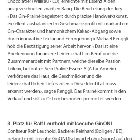
Chocolatier (Willisau / LU), erreichte mit Essenz A den
ausgezeichneten zweiten Rang. Die Beurteilung der Jury:
«Das Gin-Praliné begeistert durch präzise Handwerkskunst,
exzellent ausbalanciertm Geschmacksprofil mit markantem
Gin-Charakter und harmonischem Kakao-Abgang sowie
durch innovative Textur und Formgebung.» Michael Renggli
hob die Bestätigung seiner Arbeit hervor: «Das ist eine
Anerkennung für unsere Leidenschaft im Beruf und die
Zusammenarbeit mit Partnern, welche dieselbe Passion
teilen», betont er. Sein Praliné Essenz A (A für Amrein)
verkörpere das Haus, die Geschmäcker und die
leidenschaftlichen Lieferanten. «Diese Identität muss
erkannt werden», sagte Renggli. Das Praliné kommt in den
Verkauf und soll zu Ostern besonders promotet werden.
3. Platz für Ralf Leuthold mit Icecube GinONI
Confiseur Rolf Leuthold, Bäckerei Reinhard (Bolligen / BE),
gelangte mit Icecube GinONI (Ischwürfel ohni Güggs) auf den