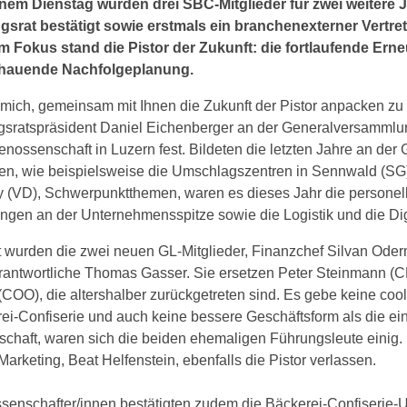
em Dienstag wurden drei SBC-Mitglieder für zwei weitere 
gsrat bestätigt sowie erstmals ein branchenexterner Vertre
Im Fokus stand die Pistor der Zukunft: die fortlaufende Er
hauende Nachfolgeplanung.
 mich, gemeinsam mit Ihnen die Zukunft der Pistor anpacken zu d
gsratspräsident Daniel Eichenberger an der Generalversammlun
nossenschaft in Luzern fest. Bildeten die letzten Jahre an der 
nen, wie beispielsweise die Umschlagszentren in Sennwald (SG
 (VD), Schwerpunktthemen, waren es dieses Jahr die personel
gen an der Unternehmensspitze sowie die Logistik und die Digi
t wurden die zwei neuen GL-Mitglieder, Finanzchef Silvan Oder
erantwortliche Thomas Gasser. Sie ersetzen Peter Steinmann (
(COO), die altershalber zurückgetreten sind. Es gebe keine coo
ei-Confiserie und auch keine bessere Geschäftsform als die ei
haft, waren sich die beiden ehemaligen Führungsleute einig. 
 Marketing, Beat Helfenstein, ebenfalls die Pistor verlassen.
senschafter/innen bestätigten zudem die Bäckerei-Confiserie-