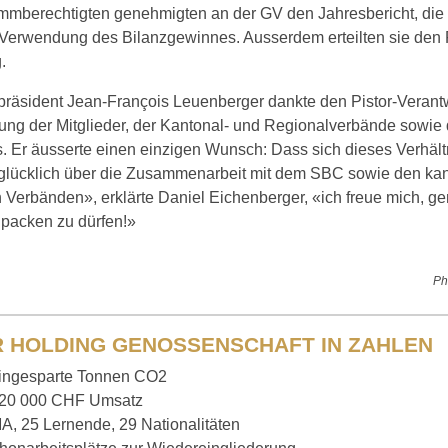
immberechtigten genehmigten an der GV den Jahresbericht, di
 Verwendung des Bilanzgewinnes. Ausserdem erteilten sie de
.
räsident Jean-François Leuenberger dankte den Pistor-Verantwo
ung der Mitglieder, der Kantonal- und Regionalverbände sowie
 Er äusserte einen einzigen Wunsch: Dass sich dieses Verhältn
 glücklich über die Zusammenarbeit mit dem SBC sowie den ka
 Verbänden», erklärte Daniel Eichenberger, «ich freue mich, 
npacken zu dürfen!»
Ph
R HOLDING GENOSSENSCHAFT IN ZAHLEN
ingesparte Tonnen CO2
820 000 CHF Umsatz
A, 25 Lernende, 29 Nationalitäten