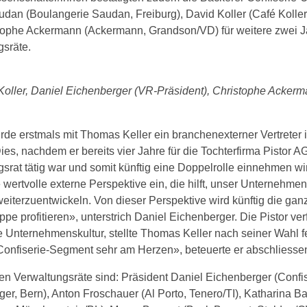
udan (Boulangerie Saudan, Freiburg), David Koller (Café Kolle
tophe Ackermann (Ackermann, Grandson/VD) für weitere zwei J
gsräte.
 Koller, Daniel Eichenberger (VR-Präsident), Christophe Acker
de erstmals mit Thomas Keller ein branchenexterner Vertreter 
ies, nachdem er bereits vier Jahre für die Tochterfirma Pistor A
srat tätig war und somit künftig eine Doppelrolle einnehmen w
e wertvolle externe Perspektive ein, die hilft, unser Unternehme
eiterzuentwickeln. Von dieser Perspektive wird künftig die ganz
pe profitieren», unterstrich Daniel Eichenberger. Die Pistor ve
e Unternehmenskultur, stellte Thomas Keller nach seiner Wahl fe
Confiserie-Segment sehr am Herzen», beteuerte er abschliesse
en Verwaltungsräte sind: Präsident Daniel Eichenberger (Confi
er, Bern), Anton Froschauer (Al Porto, Tenero/TI), Katharina Ba