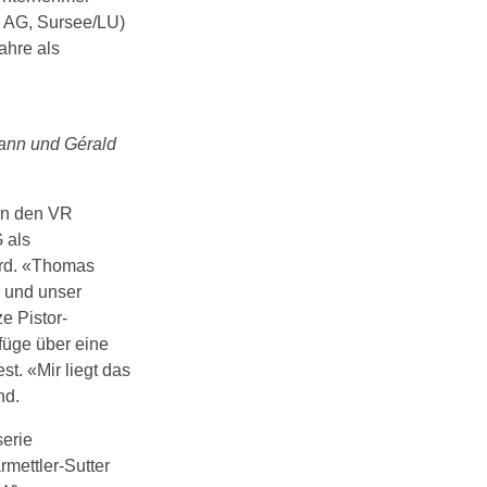
r AG, Sursee/LU)
ahre als
mann und Gérald
in den VR
G als
ird. «Thomas
n und unser
e Pistor-
rfüge über eine
st. «Mir liegt das
nd.
serie
rmettler-Sutter