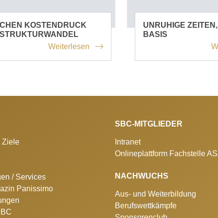
SCHEN KOSTENDRUCK
UNRUHIGE ZEITEN,
 STRUKTURWANDEL
BASIS
Weiterlesen
W
SBC-MITGLIEDER
 Ziele
Intranet
Onlineplattform Fachstelle A
NACHWUCHS
gen / Services
azin Panissimo
Aus- und Weiterbildung
lungen
Berufswettkämpfe
 SBC
Sponsorenclub