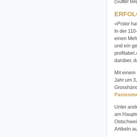
(Sutter B
ERFOL
«Pistor ha
In der 110
einen Mehr
und ein g
profitabel
darüber, d
Mit einem 
Jahr um 3
Grosshändl
Panissim
Unter and
am Hauptsi
Ostschweiz
Artikeln a