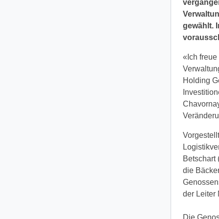
vergangen
Verwaltun
gewählt. 
voraussc
«Ich freue
Verwaltun
Holding Ge
Investitio
Chavornay
Veränderun
Vorgestell
Logistikv
Betschart 
die Bäcker
Genossensc
der Leiter
Die Genos