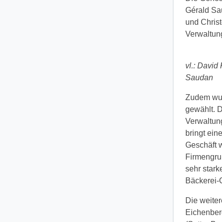
Gérald Sa
und Chris
Verwaltun
vl.: David
Saudan
Zudem wur
gewählt. D
Verwaltung
bringt ein
Geschäft w
Firmengrup
sehr stark
Bäckerei-
Die weiter
Eichenberg