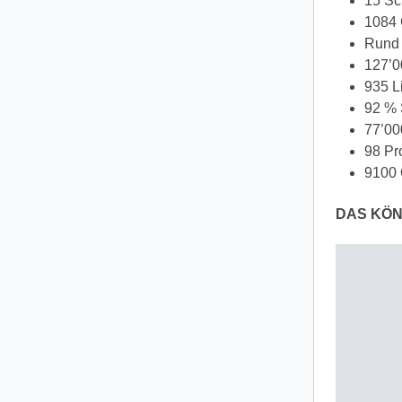
15 Sc
1084 
Rund 
127’0
935 L
92 % 
77’00
98 Pr
9100 
DAS KÖN