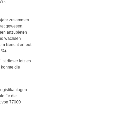
W).
ftsjahr zusammen.
htet gewesen,
ngen anzubieten
und wachsen
em Bericht erfreut
 %).
st dieser letztes
 konnte die
ogistikanlagen
le für die
nt von 77000