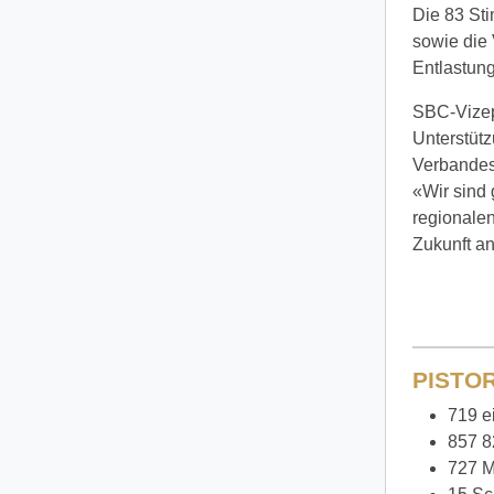
Die 83 St
sowie die
Entlastung
SBC-Vizep
Unterstütz
Verbandes.
«Wir sind
regionalen
Zukunft a
PISTO
719 e
857 
727 M