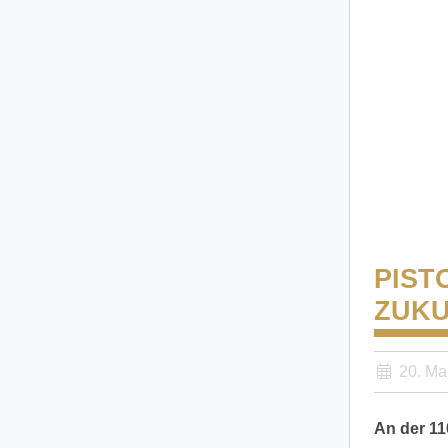
PIST
ZUK
20. Ma
An der 11