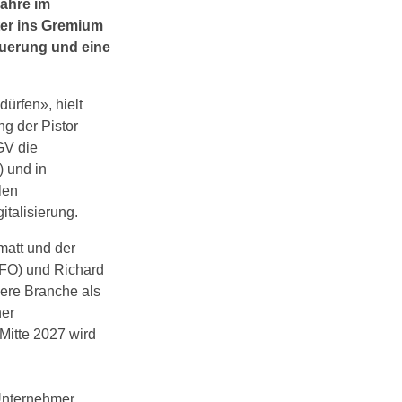
Jahre im
ter ins Gremium
neuerung und eine
ürfen», hielt
g der Pistor
GV die
) und in
len
talisierung.
matt und der
CFO) und Richard
lere Branche als
ner
Mitte 2027 wird
Unternehmer