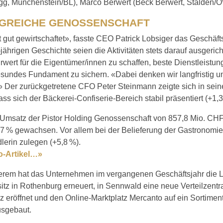
egg, Münchenstein/BL), Marco Berwert (Beck Berwert, Stalden/O
GREICHE GENOSSENSCHAFT
t gut gewirtschaftet», fasste CEO Patrick Lobsiger das Geschä
-jährigen Geschichte seien die Aktivitäten stets darauf ausgeric
wert für die Eigentümer/innen zu schaffen, beste Dienstleistu
esundes Fundament zu sichern. «Dabei denken wir langfristig 
.» Der zurückgetretene CFO Peter Steinmann zeigte sich in sein
ass sich der Bäckerei-Confiserie-Bereich stabil präsentiert (+1,3
Umsatz der Pistor Holding Genossenschaft von 857,8 Mio. CHF i
,7 % gewachsen. Vor allem bei der Belieferung der Gastronomie
erin zulegen (+5,8 %).
o-Artikel…»
erem hat das Unternehmen im vergangenen Geschäftsjahr die L
tz in Rothenburg erneuert, in Sennwald eine neue Verteilzentra
 eröffnet und den Online-Marktplatz Mercanto auf ein Sortime
usgebaut.