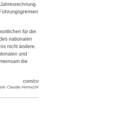
e Jahresrechnung
n Führungsgremien
rtlichen für die
 des nationalen
is nicht ändere.
ntonalen und
gemeinsam die
com/cv
oto: Claudia Vernocchi