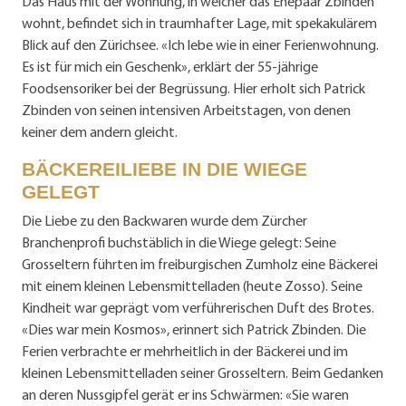
Das Haus mit der Wohnung, in welcher das Ehepaar Zbinden
wohnt, befindet sich in traumhafter Lage, mit spekakulärem
Blick auf den Zürichsee. «Ich lebe wie in einer Ferienwohnung.
Es ist für mich ein Geschenk», erklärt der 55-jährige
Foodsensoriker bei der Begrüssung. Hier erholt sich Patrick
Zbinden von seinen intensiven Arbeitstagen, von denen
keiner dem andern gleicht.
BÄCKEREILIEBE IN DIE WIEGE
GELEGT
Die Liebe zu den Backwaren wurde dem Zürcher
Branchenprofi buchstäblich in die Wiege gelegt: Seine
Grosseltern führten im freiburgischen Zumholz eine Bäckerei
mit einem kleinen Lebensmittelladen (heute Zosso). Seine
Kindheit war geprägt vom verführerischen Duft des Brotes.
«Dies war mein Kosmos», erinnert sich Patrick Zbinden. Die
Ferien verbrachte er mehrheitlich in der Bäckerei und im
kleinen Lebensmittelladen seiner Grosseltern. Beim Gedanken
an deren Nussgipfel gerät er ins Schwärmen: «Sie waren