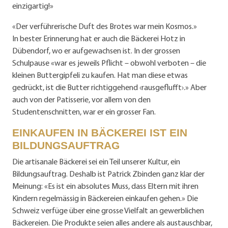
einzigartig!»
«Der verführerische Duft des Brotes war mein Kosmos.»
In bester Erinnerung hat er auch die Bäckerei Hotz in
Dübendorf, wo er aufgewachsen ist. In der grossen
Schulpause «war es jeweils Pflicht – obwohl verboten – die
kleinen Buttergipfeli zu kaufen. Hat man diese etwas
gedrückt, ist die Butter richtiggehend ‹rausgeflufft›.» Aber
auch von der Patisserie, vor allem von den
Studentenschnitten, war er ein grosser Fan.
EINKAUFEN IN BÄCKEREI IST EIN
BILDUNGSAUFTRAG
Die artisanale Bäckerei sei ein Teil unserer Kultur, ein
Bildungsauftrag. Deshalb ist Patrick Zbinden ganz klar der
Meinung: «Es ist ein absolutes Muss, dass Eltern mit ihren
Kindern regelmässig in Bäckereien einkaufen gehen.» Die
Schweiz verfüge über eine grosse Vielfalt an gewerblichen
Bäckereien. Die Produkte seien alles andere als austauschbar,