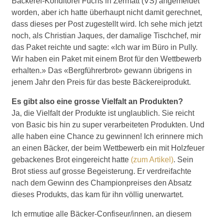
Bäckerei-Konditorei Fuchs in Zermatt (VS) angemeldet
worden, aber ich hatte überhaupt nicht damit gerechnet,
dass dieses per Post zugestellt wird. Ich sehe mich jetzt
noch, als Christian Jaques, der damalige Tischchef, mir
das Paket reichte und sagte: «Ich war im Büro in Pully.
Wir haben ein Paket mit einem Brot für den Wettbewerb
erhalten.» Das «Bergführerbrot» gewann übrigens in
jenem Jahr den Preis für das beste Bäckereiprodukt.
Es gibt also eine grosse Vielfalt an Produkten?
Ja, die Vielfalt der Produkte ist unglaublich. Sie reicht
von Basic bis hin zu super verarbeiteten Produkten. Und
alle haben eine Chance zu gewinnen! Ich erinnere mich
an einen Bäcker, der beim Wettbewerb ein mit Holzfeuer
gebackenes Brot eingereicht hatte
(zum Artikel)
. Sein
Brot stiess auf grosse Begeisterung. Er verdreifachte
nach dem Gewinn des Championpreises den Absatz
dieses Produkts, das kam für ihn völlig unerwartet.
Ich ermutige alle Bäcker-Confiseur/innen, an diesem