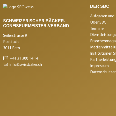
DER SBC
Aufgaben und 
SCHWEIZERISCHER BÄCKER-
Über SBC
CONFISEURMEISTER-VERBAND
Termine
Dienstleistunge
Seilerstrasse 9
Branchenmagaz
Postfach
Medienmitteil
3011 Bern
Institutionen 
+41 31 388 14 14
Partnerleistun
info@swissbaker.ch
Impressum
Datenschutzer