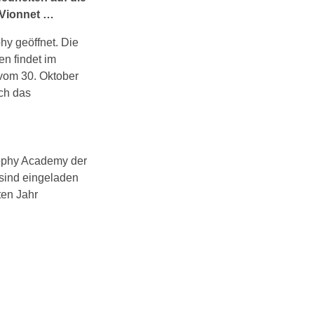
 Vionnet …
hy geöffnet. Die
en findet im
vom 30. Oktober
ich das
Trophy Academy der
sind eingeladen
ten Jahr