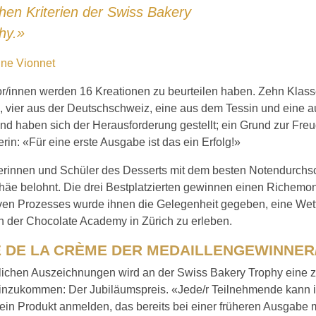
chen Kriterien der Swiss Bakery
hy.»
ine Vionnet
or/innen werden 16 Kreationen zu beurteilen haben. Zehn Klass
 vier aus der Deutschschweiz, eine aus dem Tessin und eine 
d haben sich der Herausforderung gestellt; ein Grund zur Freud
terin: «Für eine erste Ausgabe ist das ein Erfolg!»
erinnen und Schüler des Desserts mit dem besten Notendurchsc
phäe belohnt. Die drei Bestplatzierten gewinnen einen Richemo
iven Prozesses wurde ihnen die Gelegenheit gegeben, eine We
in der Chocolate Academy in Zürich zu erleben.
 DE LA CRÈME DER MEDAILLENGEWINNER
lichen Auszeichnungen wird an der Swiss Bakery Trophy eine 
inzukommen: Der Jubiläumspreis. «Jede/r Teilnehmende kann i
ein Produkt anmelden, das bereits bei einer früheren Ausgabe m