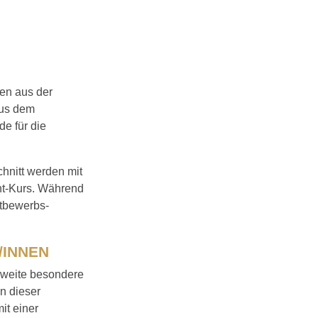
en aus der
aus dem
e für die
hnitt werden mit
nt-Kurs. Während
ttbewerbs-
/INNEN
zweite besondere
n dieser
it einer