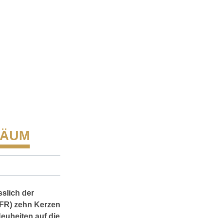
LÄUM
sslich der
(FR) zehn Kerzen
euheiten auf die