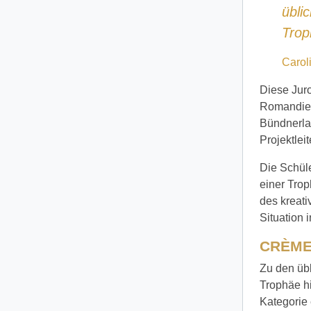
übli
Trop
Carol
Diese Jur
Romandie,
Bündnerlan
Projektlei
Die Schül
einer Tro
des kreat
Situation 
CRÈME
Zu den üb
Trophäe h
Kategorie 