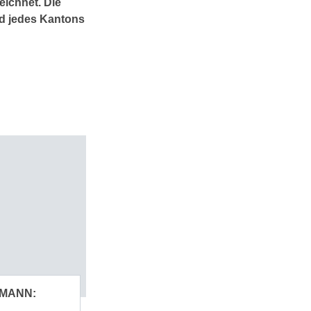
eichnet. Die
d jedes Kantons
MANN: