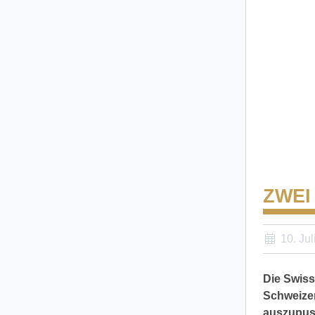
ZWEI
10. Jul
Die Swiss
Schweizer
auszupust