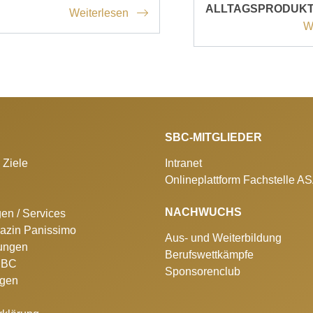
ALLTAGSPRODUK
Weiterlesen
W
SBC-MITGLIEDER
 Ziele
Intranet
Onlineplattform Fachstelle A
NACHWUCHS
gen / Services
azin Panissimo
Aus- und Weiterbildung
lungen
Berufswettkämpfe
 SBC
Sponsorenclub
ngen