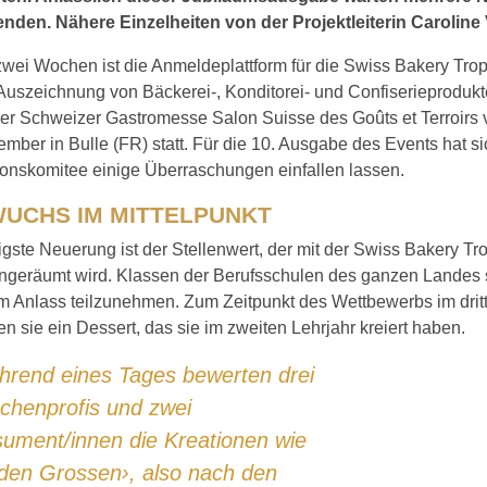
nden. Nähere Einzelheiten von der Projektleiterin Caroline
zwei Wochen ist die Anmeldeplattform für die Swiss Bakery Trop
Auszeichnung von Bäckerei-, Konditorei- und Confiserieprodukt
r Schweizer Gastromesse Salon Suisse des Goûts et Terroirs 
ember in Bulle (FR) statt. Für die 10. Ausgabe des Events hat s
ionskomitee einige Überraschungen einfallen lassen.
UCHS IM MITTELPUNKT
ligste Neuerung ist der Stellenwert, der mit der Swiss Bakery 
ingeräumt wird. Klassen der Berufsschulen des ganzen Landes 
m Anlass teilzunehmen. Zum Zeitpunkt des Wettbewerbs im drit
en sie ein Dessert, das sie im zweiten Lehrjahr kreiert haben.
rend eines Tages bewerten drei
chenprofis und zwei
ument/innen die Kreationen wie
‹den Grossen›, also nach den