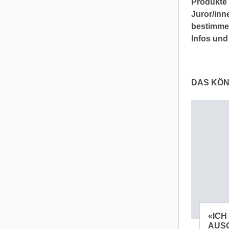
Produkte 
Juror/in
bestimme
Infos un
DAS KÖN
«ICH
AUSG