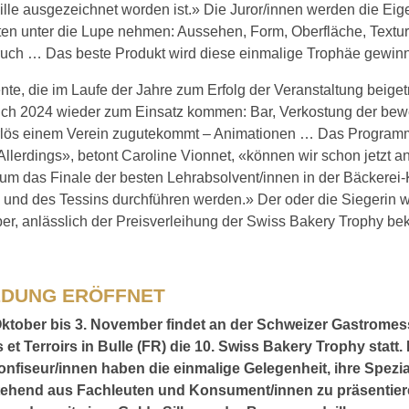
le ausgezeichnet worden ist.» Die Juror/innen werden die Eig
ten unter die Lupe nehmen: Aussehen, Form, Oberfläche, Textur
uch … Das beste Produkt wird diese einmalige Trophäe gewin
te, die im Laufe der Jahre zum Erfolg der Veranstaltung beige
ch 2024 wieder zum Einsatz kommen: Bar, Verkostung der bew
rlös einem Verein zugutekommt – Animationen … Das Programm 
llerdings», betont Caroline Vionnet, «können wir schon jetzt 
um das Finale der besten Lehrabsolvent/innen in der Bäckerei-
und des Tessins durchführen werden.» Der oder die Siegerin 
er, anlässlich der Preisverleihung der Swiss Bakery Trophy be
DUNG ERÖFFNET
ktober bis 3. November findet an der Schweizer Gastromes
et Terroirs in Bulle (FR) die 10. Swiss Bakery Trophy statt. 
nfiseur/innen haben die einmalige Gelegenheit, ihre Spezial
tehend aus Fachleuten und Konsument/innen zu präsentier