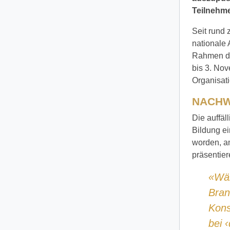
Teilnehme
Seit rund 
nationale 
Rahmen de
bis 3. Nov
Organisat
NACHW
Die auffäl
Bildung e
worden, a
präsentier
«Wäh
Bran
Kons
bei 