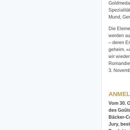
Goldmedail
Spezialitä
Mund, Ger
Die Elemen
werden au
– deren E
geheim. «A
wir wieder
Romandie 
3. Novemb
ANMEL
Vom 30. O
des Goûts 
Bäcker-Co
Jury, bes