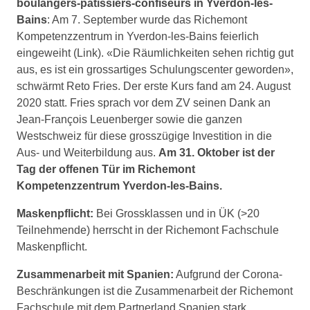
boulangers-pâtissiers-confiseurs in Yverdon-les-
Bains
: Am 7. September wurde das Richemont
Kompetenzzentrum in Yverdon-les-Bains feierlich
eingeweiht (Link). «Die Räumlichkeiten sehen richtig gut
aus, es ist ein grossartiges Schulungscenter geworden»,
schwärmt Reto Fries. Der erste Kurs fand am 24. August
2020 statt. Fries sprach vor dem ZV seinen Dank an
Jean-François Leuenberger sowie die ganzen
Westschweiz für diese grosszügige Investition in die
Aus- und Weiterbildung aus.
Am 31. Oktober ist der
Tag der offenen Tür im Richemont
Kompetenzzentrum Yverdon-les-Bains.
Maskenpflicht:
Bei Grossklassen und in ÜK (>20
Teilnehmende) herrscht in der Richemont Fachschule
Maskenpflicht.
Zusammenarbeit mit Spanien:
Aufgrund der Corona-
Beschränkungen ist die Zusammenarbeit der Richemont
Fachschule mit dem Partnerland Spanien stark