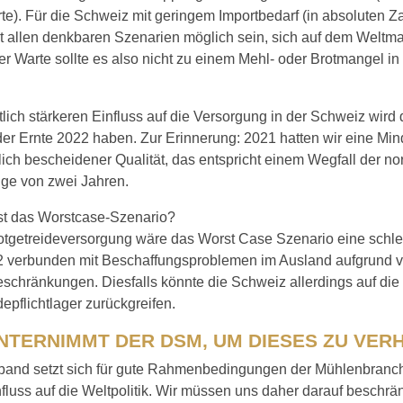
e). Für die Schweiz mit geringem Importbedarf (in absoluten Za
st allen denkbaren Szenarien möglich sein, sich auf dem Weltm
r Warte sollte es also nicht zu einem Mehl- oder Brotmangel i
lich stärkeren Einfluss auf die Versorgung in der Schweiz wird 
der Ernte 2022 haben. Zur Erinnerung: 2021 hatten wir eine Mi
lich bescheidener Qualität, das entspricht einem Wegfall der n
ge von zwei Jahren.
st das Worstcase-Szenario?
rotgetreideversorgung wäre das Worst Case Szenario eine schl
2 verbunden mit Beschaffungsproblemen im Ausland aufgrund 
chränkungen. Diesfalls könnte die Schweiz allerdings auf die
depflichtlager zurückgreifen.
NTERNIMMT DER DSM, UM DIESES ZU VER
band setzt sich für gute Rahmenbedingungen der Mühlenbranch
fluss auf die Weltpolitik. Wir müssen uns daher darauf beschrä