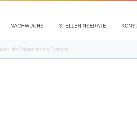
NACHWUCHS
STELLENINSERATE
KONS
it – die Folgen für die Branche