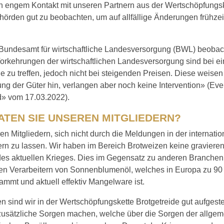
 in engem Kontakt mit unseren Partnern aus der Wertschöpfungs
rden gut zu beobachten, um auf allfällige Änderungen frühzeit
Bundesamt für wirtschaftliche Landesversorgung (BWL) beobacht
Vorkehrungen der wirtschaftlichen Landesversorgung sind bei e
 zu treffen, jedoch nicht bei steigenden Preisen. Diese weisen
g der Güter hin, verlangen aber noch keine Intervention» (Eve
» vom 17.03.2022).
ATEN SIE UNSEREN MITGLIEDERN?
hren Mitgliedern, sich nicht durch die Meldungen in der internati
ern zu lassen. Wir haben im Bereich Brotweizen keine gravier
des aktuellen Krieges. Dies im Gegensatz zu anderen Branchen
den Verarbeitern von Sonnenblumenöl, welches in Europa zu 90
ammt und aktuell effektiv Mangelware ist.
 sind wir in der Wertschöpfungskette Brotgetreide gut aufgest
 zusätzliche Sorgen machen, welche über die Sorgen der allge