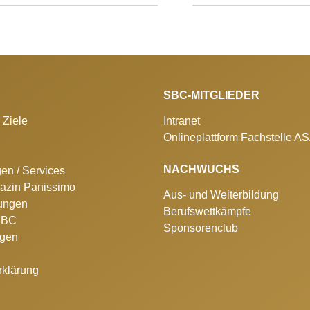
SBC-MITGLIEDER
 Ziele
Intranet
Onlineplattform Fachstelle A
NACHWUCHS
gen / Services
azin Panissimo
Aus- und Weiterbildung
lungen
Berufswettkämpfe
 SBC
Sponsorenclub
ngen
rklärung