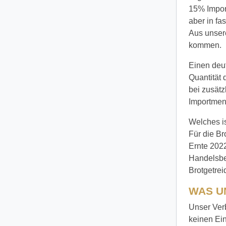
15% Import
aber in fa
Aus unsere
kommen.
Einen deut
Quantität 
bei zusätz
Importmen
Welches i
Für die B
Ernte 202
Handelsbes
Brotgetrei
WAS U
Unser Ver
keinen Ein