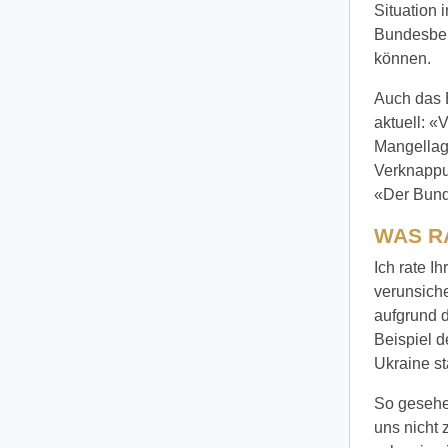
Situation
Bundesbehö
können.
Auch das 
aktuell: «
Mangellage
Verknappun
«Der Bund
WAS R
Ich rate I
verunsich
aufgrund 
Beispiel 
Ukraine st
So gesehen
uns nicht