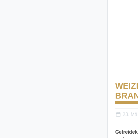
WEIZ
BRA
23. Mä
Getreidek