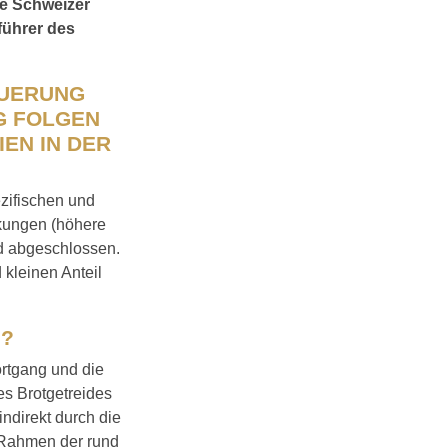
ie Schweizer
führer des
EUERUNG
G FOLGEN
EN IN DER
ezifischen und
kungen (höhere
nd abgeschlossen.
kleinen Anteil
N?
ortgang und die
es Brotgetreides
ndirekt durch die
 Rahmen der rund