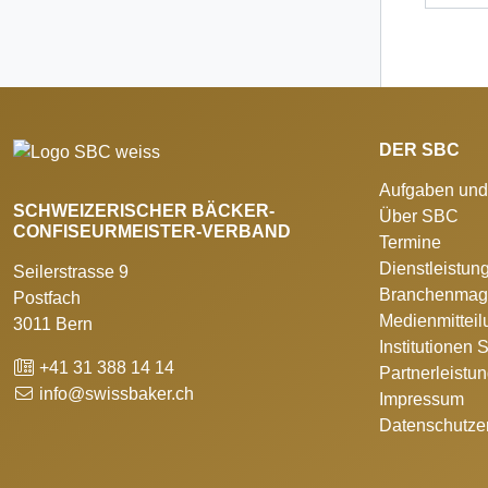
DER SBC
Aufgaben und
SCHWEIZERISCHER BÄCKER-
Über SBC
CONFISEURMEISTER-VERBAND
Termine
Dienstleistun
Seilerstrasse 9
Branchenmag
Postfach
Medienmittei
3011 Bern
Institutionen
+41 31 388 14 14
Partnerleistu
info@swissbaker.ch
Impressum
Datenschutze