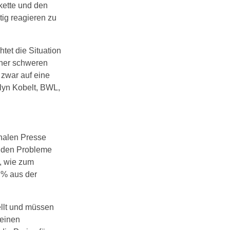
kette und den
ig reagieren zu
et die Situation
iner schweren
 zwar auf eine
lyn Kobelt, BWL,
onalen Presse
enden Probleme
, wie zum
 % aus der
ellt und müssen
meinen