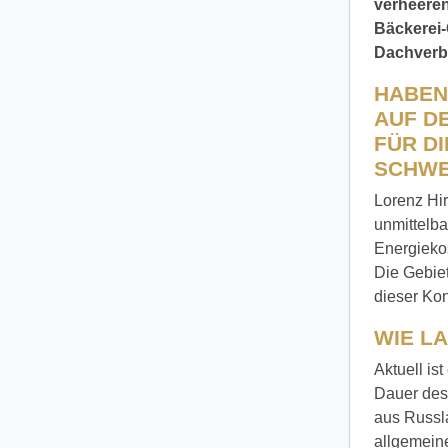
verheeren
Bäckerei-
Dachverba
HABEN
AUF D
FÜR D
SCHWE
Lorenz Hir
unmittelb
Energiekos
Die Gebiet
dieser Kon
WIE L
Aktuell is
Dauer des
aus Russla
allgemein