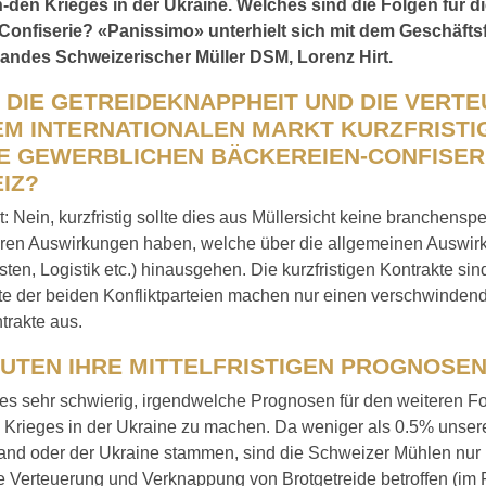
-den Krieges in der Ukraine. Welches sind die Folgen für d
Confiserie? «Panissimo» unterhielt sich mit dem Geschäfts
ndes Schweizerischer Müller DSM, Lorenz Hirt.
 DIE GETREIDEKNAPPHEIT UND DIE VERT
EM INTERNATIONALEN MARKT KURZFRISTI
IE GEWERBLICHEN BÄCKEREIEN-CONFISERI
IZ?
t: Nein, kurzfristig sollte dies aus Müllersicht keine branchensp
aren Auswirkungen haben, welche über die allgemeinen Auswir
ten, Logistik etc.) hinausgehen. Die kurzfristigen Kontrakte si
e der beiden Konfliktparteien machen nur einen verschwindend 
trakte aus.
AUTEN IHRE MITTELFRISTIGEN PROGNOSE
t es sehr schwierig, irgendwelche Prognosen für den weiteren F
 Krieges in der Ukraine zu machen. Da weniger als 0.5% unser
nd oder der Ukraine stammen, sind die Schweizer Mühlen nur i
e Verteuerung und Verknappung von Brotgetreide betroffen (im