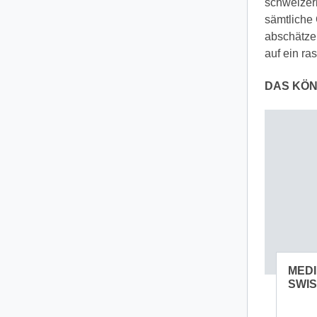
schweizer
sämtliche 
abschätzen
auf ein ra
DAS KÖN
MEDI
SWIS