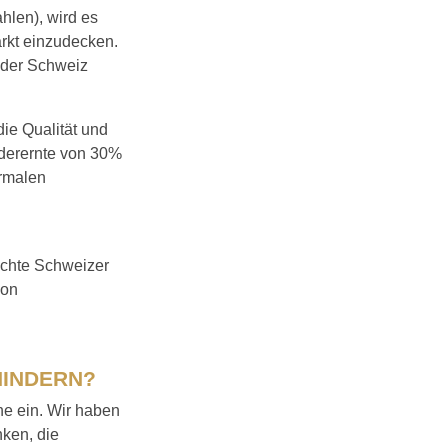
hlen), wird es
arkt einzudecken.
n der Schweiz
die Qualität und
nderernte von 30%
ormalen
echte Schweizer
von
HINDERN?
e ein. Wir haben
nken, die