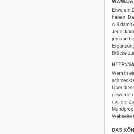
WWW.DA
Etwa ein D
haben. Dal
will damit
Jeder kann
jemand bes
Ergänzung 
Brücke z
HTTP://
Wem in ein
schmeckt u
Über dies
geworden. 
das die Zu
Mundpropa
Webseite 
DAS KÖN