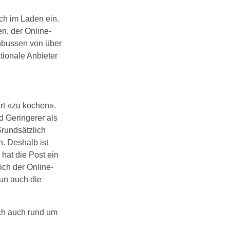
ch im Laden ein.
n, der Online-
nbussen von über
tionale Anbieter
Art «zu kochen».
d Geringerer als
Grundsätzlich
. Deshalb ist
hat die Post ein
ich der Online-
un auch die
sch auch rund um