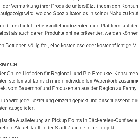
i der Vermarktung ihrer Produkte unterstützt, indem den Konsu
aufgezeigt wird, welche Spezialitäten es in seiner Nähe zu kauf
ood.com bietet Lebensmittelproduzenten eine Plattform, auf de
elbst als auch deren Produkte online präsentiert werden können
en Betrieben völlig frei, eine kostenlose oder kostenpflichtige Mi
RMY.CH
 der Online-Hofladen für Regional- und Bio-Produkte. Konsume
en stellen auf farmy.ch ihren indi­viduellen Warenkorb zusamm
rekt vom Bauernhof und Produzenten aus der Region zu Farmy 
ub wird jede Bestellung einzeln gepickt und anschliessend di
en ausgeliefert.
 ist die Auslieferung an Pickup Points in Bäckereien-Confiseri
eben. Aktuell läuft in der Stadt Zürich ein Testprojekt.