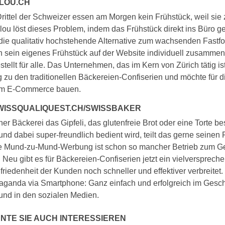
LOU.CH
rittel der Schweizer essen am Morgen kein Frühstück, weil sie 
ou löst dieses Problem, indem das Frühstück direkt ins Büro gel
 die qualitativ hochstehende Alternative zum wachsenden Fastf
 sein eigenes Frühstück auf der Website individuell zusammen
tellt für alle. Das Unternehmen, das im Kern von Zürich tätig ist,
zu den traditionellen Bäckereien-Confiserien und möchte für d
um E-Commerce bauen.
SWISSQUALIQUEST.CH/SWISSBAKER
er Bäckerei das Gipfeli, das glutenfreie Brot oder eine Torte b
nd dabei super-freundlich bedient wird, teilt das gerne seinen 
e Mund-zu-Mund-Werbung ist schon so mancher Betrieb zum G
Neu gibt es für Bäckereien-Confiserien jetzt ein vielversprech
friedenheit der Kunden noch schneller und effektiver verbreitet.
ganda via Smartphone: Ganz einfach und erfolgreich im Geschä
und in den sozialen Medien.
NTE SIE AUCH INTERESSIEREN