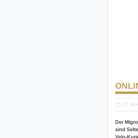
ONLI
17. No
Der Migro
sind Selt
Velo-Kurie