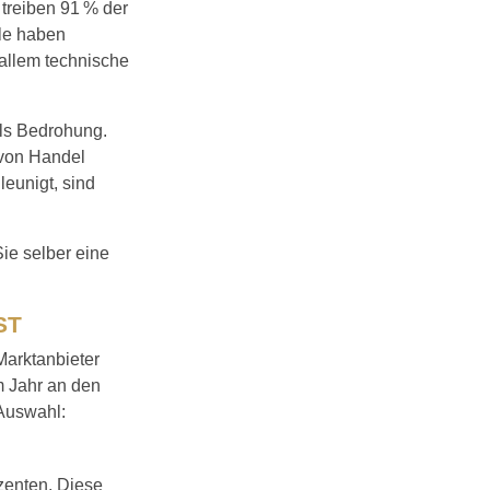
treiben 91 % der
le haben
 allem technische
als Bedrohung.
r von Handel
leunigt, sind
ie selber eine
ST
Marktanbieter
m Jahr an den
 Auswahl:
zenten. Diese