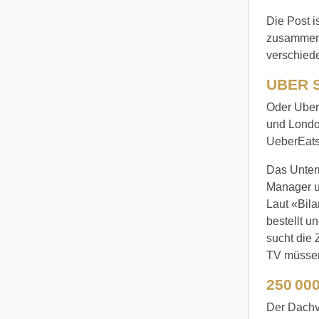
Die Post 
zusammen z
verschieden
UBER S
Oder Uber: 
und Londo
UeberEats
Das Untern
Manager u
Laut «Bila
bestellt u
sucht die
TV müssen
250 0
Der Dachv