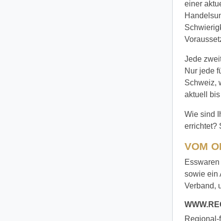
einer aktu
Handelsun
Schwierigk
Vorausset
Jede zweit
Nur jede f
Schweiz, w
aktuell bi
Wie sind 
errichtet?
VOM O
Esswaren 
sowie ein 
Verband, u
WWW.RE
Regional-f