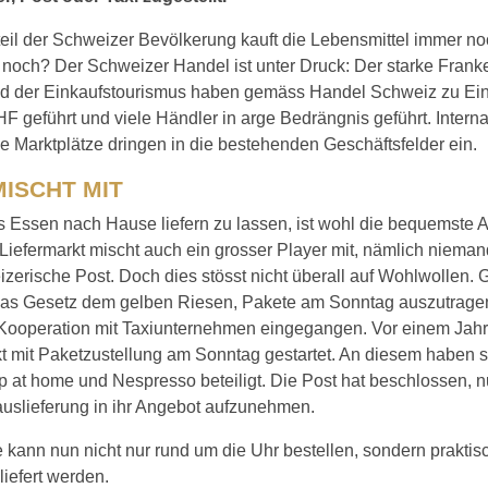
eil der Schweizer Bevölkerung kauft die Lebensmittel immer no
noch? Der Schweizer Handel ist unter Druck: Der starke Franke
d der Einkaufstourismus haben gemäss Handel Schweiz zu Ei
F geführt und viele Händler in arge Bedrängnis geführt. Interna
le Marktplätze dringen in die bestehenden Geschäftsfelder ein.
MISCHT MIT
s Essen nach Hause liefern zu lassen, ist wohl die bequemste 
Liefermarkt mischt auch ein grosser Player mit, nämlich nieman
zerische Post. Doch dies stösst nicht überall auf Wohlwollen. 
 das Gesetz dem gelben Riesen, Pakete am Sonntag auszutragen
Kooperation mit Taxiunternehmen eingegangen. Vor einem Jahr 
kt mit Paketzustellung am Sonntag gestartet. An diesem haben s
 at home und Nespresso beteiligt. Die Post hat beschlossen, n
uslieferung in ihr Angebot aufzunehmen.
kann nun nicht nur rund um die Uhr bestellen, sondern prakti
liefert werden.