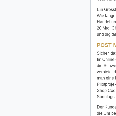
Ein Grosst
Wie lange 
Handel un
20 Mrd. CH
und digita
POST 
Sicher, da
Im Online-
die Schwei
verbietet
man eine 
Pilotproje
Shop Coop
Sonntagsa
Der Kunde 
die Uhr be