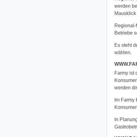
werden be
Mausklick 
Regional-f
Betriebe s
Es steht d
wählen.
WWW.FA
Farmy ist
Konsument
werden di
Im Farmy H
Konsument
In Planung
Gastrobetri