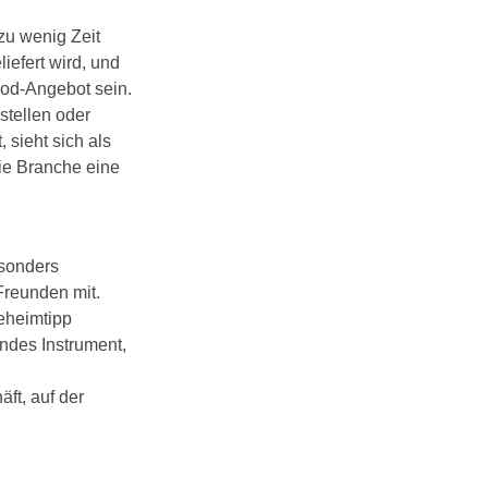
zu wenig Zeit
iefert wird, und
ood-Angebot sein.
stellen oder
 sieht sich als
ie Branche ei­ne
esonders
Freunden mit.
eheimtipp
endes Instrument,
ft, auf der