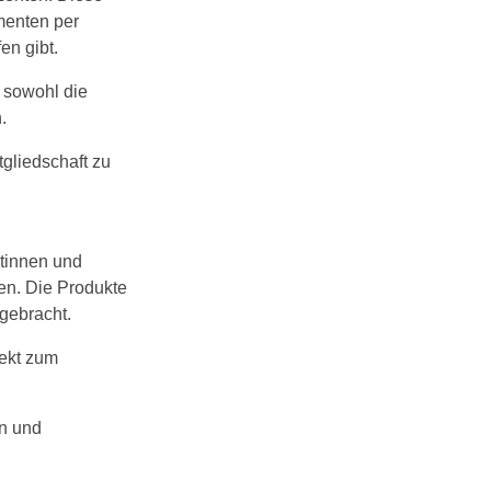
menten per
en gibt.
r sowohl die
.
tgliedschaft zu
ntinnen und
en. Die Produkte
gebracht.
rekt zum
en und