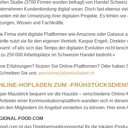
ellen Studie (3700 Firmen wurden befragt) von Handel Schweiz 
ternehmen Kundenbindung digital voran. Doch fast ebenso vie
eiten mit der Umsetzung ihrer digitalen Projekte. Es fehlen vor
zungen, Wissen und Fachkräfte.
e Firma sieht digitale Plattformen wie Amazone oder Galaxus 
ünfte nutzt sie für den eigenen Vertrieb. Kaspar Engeli, Direkto
arnt: «Falls sich das Tempo der digitalen Evolution nicht besch
s zu 250 000 Arbeitsplätze im Schweizer Handel bedroht.»
Ihre Erfahrungen? Nutzen Sie Online-Plattformen? Oder haben S
 Schreiben Sie uns:
panissimo(at)swissbaker.ch
NLINE-HOFLADEN ZUM -FRÜHSTÜCKSDIEN
per Mausklick bequem vor die Haustür – verschiedene Online-
Anbieter einer Kommunikationsplattform wandten sich in diese
m den Mitgliedern ihr Angebot vorstellen zu können. Hier eine
GIONAL-FOOD.COM
ood.com ist das Direktvermarktungsportal für die lokalen Produ