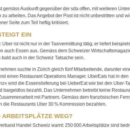
ist gemäss Auskunft gegenüber der sda offen, mit weiteren Unt
u arbeiten. Das Angebot der Post ist nicht unbestritten und wi
er Seite zum Teil heftig kritisiert.
TEIGT EIN
Uber ist nicht nur in der Taxivermittlung tätig, er liefert beispie
n auch Essen aus. Gemäss dem Schweizer Wirtschaftsmagazin
 bald auch in der Schweiz Tatsache sein.
ehmen suchte in Zürich gleich fünf Mitarbeitende, darunter ein
nd einen Restaurant Operations Manager. UberEats hat in den 
nz» wird die Essenslieferung bei UeberEat wie bei den Uber-Ta
nd bargeldlos bezahlt. Das Unternehmen betreibt keine Restaur
 Zusammenarbeit mit Partnern. Gemäss dem französischen Fe
 die Restaurants Uber 30 % Kommission bezahlen.
00 ARBEITSPLÄTZE WEG?
erband Handel Schweiz warnt: 250 000 Arbeitsplätze sind bed