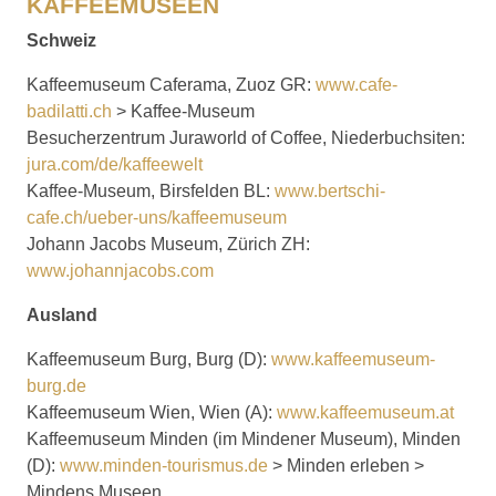
KAFFEEMUSEEN
Schweiz
Kaffeemuseum Caferama, Zuoz GR:
www.cafe-
badilatti.ch
> Kaffee-Museum
Besucherzentrum Juraworld of Coffee, Niederbuchsiten:
jura.com/de/kaffeewelt
Kaffee-Museum, Birsfelden BL:
www.bertschi-
cafe.ch/ueber-uns/kaffeemuseum
Johann Jacobs Museum, Zürich ZH:
www.johannjacobs.com
Ausland
Kaffeemuseum Burg, Burg (D):
www.kaffeemuseum-
burg.de
Kaffeemuseum Wien, Wien (A):
www.kaffeemuseum.at
Kaffeemuseum Minden (im Mindener Museum), Minden
(D):
www.minden-tourismus.de
> Min­den erleben >
Mindens Museen