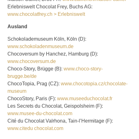
Erlebniswelt Chocolat Frey, Buchs AG:
www.chocolatfrey.ch > Erlebniswelt
Ausland
Schokolademuseum Köln, Köln (D):
www.schokoladenmuseum.de
Chocoversum by Hanchez, Hamburg (D):
www.chocoversum.de
Choco-Story, Brügge (B):
www.choco-story-
brugge.be/de
ChocoTopia, Prag (CZ):
www.chocotopia.cz/chocolate-
museum
ChocoStory, Paris (F):
www.museeduchocolat.fr
Les Secrets du Chocolat, Geispolsheim (F):
www.musee-du-chocolat.com
Cité du Chocolat Valrhona, Tain-l’Hermitage (F):
www.citedu chocolat.com