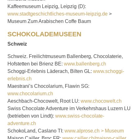
Kaffeemuseum Leipzig, Leipzig (D):
www.stadtgeschichtliches-museum-leipzig.de
>
Museum Zum Arabischen Coffe Baum
SCHOKOLADEMUSEEN
Schweiz
Schweiz. Freilichtmuseum Ballenberg, Chocolaterie,
Hofstetten bei Brienz BE:
www.ballenberg.ch
Schoggi-Erlebnis Läderach, Bilten GL:
www.schoggi-
erlebnis.ch
Maestrani’s Chocolarium, Flawin SG:
www.chocolarium.ch
Aeschbach-Chocowelt, Root LU:
www.chocowelt.ch
Swiss Chocolate Adventure im Verkehrshaus Luzern LU
(betrieben von Lindt):
www.swiss-chocolate-
adventure.ch
SchokoLand, Caslano TI:
www.alprose.ch > Museum
Maison Cailler, Broc FR:
www.cailler.ch/maison-cailler