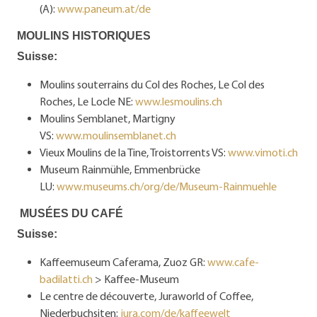
(A):
www.paneum.at/de
MOULINS HISTORIQUES
Suisse:
Moulins souterrains du Col des Roches, Le Col des
Roches, Le Locle NE:
www.lesmoulins.ch
Moulins Semblanet, Martigny
VS:
www.moulinsemblanet.ch
Vieux Moulins de la Tine, Troistorrents VS:
www.vimoti.ch
Museum Rainmühle, Emmenbrücke
LU:
www.museums.ch/org/de/Museum-Rainmuehle
MUSÉES DU CAFÉ
Suisse:
Kaffeemuseum Caferama, Zuoz GR:
www.cafe-
badilatti.ch
> Kaffee-Museum
Le centre de découverte, Juraworld of Coffee,
Niederbuchsiten:
jura.com/de/kaffeewelt