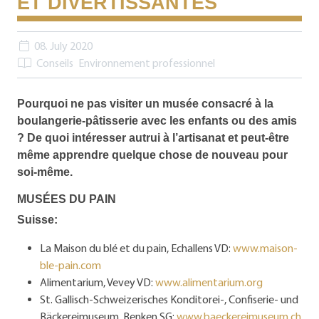
ET DIVERTISSANTES
08. July 2020
Conseils
Environnement professionnel
Pourquoi ne pas visiter un musée consacré à la
boulangerie-pâtisserie avec les enfants ou des amis
? De quoi intéresser autrui à l’artisanat et peut-être
même apprendre quelque chose de nouveau pour
soi-même.
MUSÉES DU PAIN
Suisse:
La Maison du blé et du pain, Echallens VD:
www.maison-
ble-pain.com
Alimentarium, Vevey VD:
www.alimentarium.org
St. Gallisch-Schweizerisches Konditorei-, Confiserie- und
Bäckereimuseum, Benken SG:
www.baeckereimuseum.ch