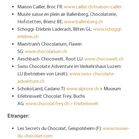
Maison Cailler, Broc FR:
www.cailler.ch/maison-cailler
Musée suisse en plein air Ballenberg, Chocolaterie,
Hofstetten, Brienz BE:
www.ballenberg.ch
Schoggi-Erlebnis Läderach, Bilten GL:
www.schoggi-
erlebnis.ch
Maestrani’s Chocolarium, Flawin
SG:
www.chocolarium.ch
Aeschbach-Chocowelt, Root LU:
www.chocowelt.ch
Swiss Chocolate Adventure im Verkehrshaus Luzern
LU (betrieben von Lindt):
www.swiss-chocolate-
adventure.ch
SchokoLand, Caslano TI:
www.alprose.ch
> Museum
Erlebniswelt Chocolat Frey, Buchs
AG:
www.chocolatfrey.ch > Erlebniswelt
Etranger:
Les Secrets du Chocolat, Geispolsheim (F):
www.musee-
du-chocolat.com