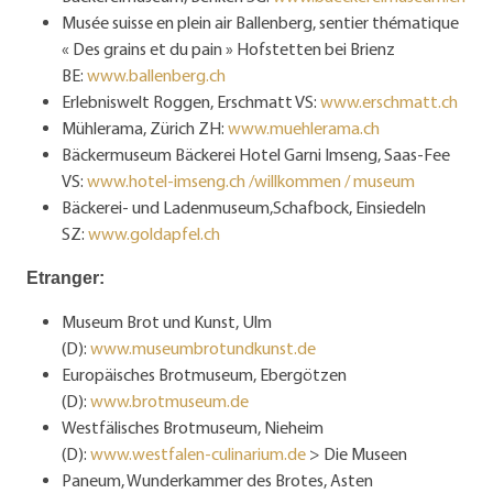
Musée suisse en plein air Ballenberg, sentier thématique
« Des grains et du pain » Hofstetten bei Brienz
BE:
www.ballenberg.ch
Erlebniswelt Roggen, Erschmatt VS:
www.erschmatt.ch
Mühlerama, Zürich ZH:
www.muehlerama.ch
Bäckermuseum Bäckerei Hotel Garni Imseng, Saas-Fee
VS:
www.hotel-imseng.ch /willkommen / museum
Bäckerei- und Ladenmuseum,Schafbock, Einsiedeln
SZ:
www.goldapfel.ch
Etranger:
Museum Brot und Kunst, Ulm
(D):
www.museumbrotundkunst.de
Europäisches Brotmuseum, Ebergötzen
(D):
www.brotmuseum.de
Westfälisches Brotmuseum, Nieheim
(D):
www.westfalen-culinarium.de
> Die Museen
Paneum, Wunderkammer des Brotes, Asten