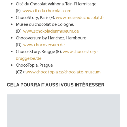
Cité du Chocolat Valrhona, Tain-l’Hermitage
(F):
www.citedu chocolat.com
ChocoStory, Paris (F):
www.museeduchocolat.fr
Musée du chocolat de Cologne,
(D):
www.schokoladenmuseum.de
Chocoversum by Hanchez, Hambourg
(D):
www.chocoversum.de
Choco-Story, Brügge (B):
www.choco-story-
brugge.be/de
ChocoTopia, Prague
(CZ):
www.chocotopia.cz/chocolate-museum
CELA POURRAIT AUSSI VOUS INTÉRESSER