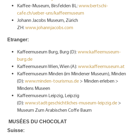
Kaffee-Museum, Birsfelden BL:
www.bertschi-
cafe.ch/ueber-uns/kaffeemuseum
Johann Jacobs Museum, Zürich
ZH:
www.johannjacobs.com
Etranger:
Kaffeemuseum Burg, Burg (D):
www.kaffeemuseum-
burg.de
Kaffeemuseum Wien, Wien (A):
www.kaffeemuseum.at
Kaffeemuseum Minden (im Mindener Museum), Minden
(D):
www.minden-tourismus.de
> Min­den erleben >
Mindens Museen
Kaffeemuseum Leipzig, Leipzig
(D):
www.stadtgeschichtliches-museum-leipzig.de
>
Museum Zum Arabischen Coffe Baum
MUSÉES DU CHOCOLAT
Suisse: