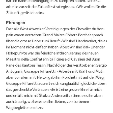
harten Rahmenbedingungen zu kämpfen haben. Der SBC
arbeite zurzeit die Zukunftsstrategie aus. «Wir wollen für die
Zukunft gerüstet sein.»
Ehrungen
Fast alle Westschweizer Vereinigungen der Chevalier du bon
pain waren vertreten. Grand Maître Robert Porchet sprach
über die grosse Liebe zum Beruf: «Wir sind Handwerker, die es
im Moment nicht einfach haben. Aber: Wir sind da!» Einer der
Höhepunkte war die feierliche Inthronisierung des neuen
Maestro della Confraterinita Ticinese di Cavalieri del Buon
Pane des Kantons Tessin, Nachfolger des verstorbenen Sergio
Antognini, Giuseppe Piffaretti. «Arbeite mit Kraft und Mut,
aber vor allem mit Herz», gab ihm Porchet mit auf den Weg.
Giuseppe Piffaretti äusserte sich «unglaublich glücklich» über
das geschenkte Vertrauen: «Es ist eine grosse Ehre für mich
und erfüllt mich mit Stolz.» Andrerseits stimme es ihn aber
auch traurig, weil er einen ihm lieben, verstorbenen
Wegbegleiter ersetze.