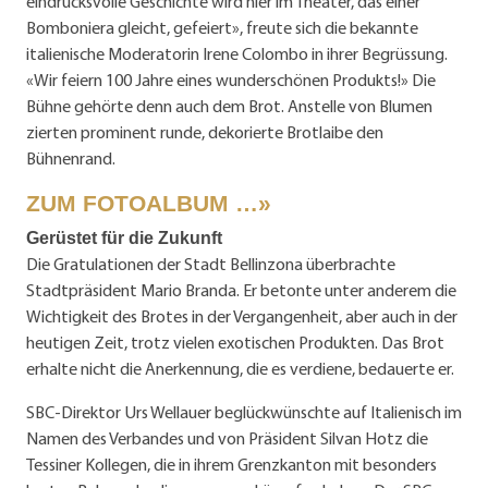
eindrucksvolle Geschichte wird hier im Theater, das einer
Bomboniera gleicht, gefeiert», freute sich die bekannte
italienische Moderatorin Irene Colombo in ihrer Begrüssung.
«Wir feiern 100 Jahre eines wunderschönen Produkts!» Die
Bühne gehörte denn auch dem Brot. Anstelle von Blumen
zierten prominent runde, dekorierte Brotlaibe den
Bühnenrand.
ZUM FOTOALBUM …»
Gerüstet für die Zukunft
Die Gratulationen der Stadt Bellinzona überbrachte
Stadtpräsident Mario Branda. Er betonte unter anderem die
Wichtigkeit des Brotes in der Vergangenheit, aber auch in der
heutigen Zeit, trotz vielen exotischen Produkten. Das Brot
erhalte nicht die Anerkennung, die es verdiene, bedauerte er.
SBC-Direktor Urs Wellauer beglückwünschte auf Italienisch im
Namen des Verbandes und von Präsident Silvan Hotz die
Tessiner Kollegen, die in ihrem Grenzkanton mit besonders