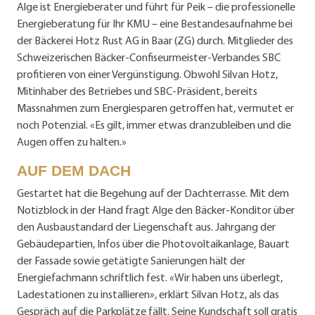
Alge ist Energieberater und führt für Peik – die professionelle
Energieberatung für Ihr KMU – eine Bestandesaufnahme bei
der Bäckerei Hotz Rust AG in Baar (ZG) durch. Mitglieder des
Schweizerischen Bäcker-Confiseurmeister-Verbandes SBC
profitieren von einer Vergünstigung. Obwohl Silvan Hotz,
Mitinhaber des Betriebes und SBC-Präsident, bereits
Massnahmen zum Energiesparen getroffen hat, vermutet er
noch Potenzial. «Es gilt, immer etwas dranzubleiben und die
Augen offen zu halten.»
AUF DEM DACH
Gestartet hat die Begehung auf der Dachterrasse. Mit dem
Notizblock in der Hand fragt Alge den Bäcker-Konditor über
den Ausbaustandard der Liegenschaft aus. Jahrgang der
Gebäudepartien, Infos über die Photovoltaikanlage, Bauart
der Fassade sowie getätigte Sanierungen hält der
Energiefachmann schriftlich fest. «Wir haben uns überlegt,
Ladestationen zu installieren», erklärt Silvan Hotz, als das
Gespräch auf die Parkplätze fällt. Seine Kundschaft soll gratis