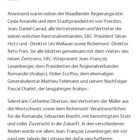
Anwesend waren neben der Waadländer Regierungsrätin
Cesla Amarelle und dem Stadtpräsidenten von Yverdon,
Jean-Daniel Carrad, alle Vertreterinnen und Vertreter der
sieben welschen Kantonalverbänden, SBC-Präsident Silvan
Hotz und -Direktor Urs Wellauer sowie Richemont-Direktor
Reto Fries. Sie alle blickten gemeinsam mit dem «Vater» des
neuen Zentrums, SBC-Vizepräsent Jean-François
Leuenberger, dem Präsidenten des Regionalverbandes
Romandie (Arabpc), Didier Ecoffey, dem ehemaligen
Generalsekretär Mathieu Fehlmann und seinem Nachfolger
Pascal Charlet, der langjährigen Arabpc-
Sekretärin Catherine Oberson, den Vertretern der Müller aus
der Westschweiz sowie dem Richemont-Verantwortlichen
für die Romandie, Sébastien Knecht, mit berechtigtem Stolz
und voller Zuversicht in die Zukunft. In den verschiedenen
Reden wurde vor allem Jean-François Leuenberger, der vor
rund vier Jahren die Leitung der dafür geschaffenen