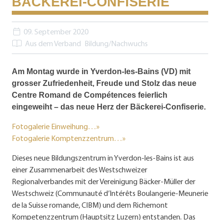
BÄCKEREI-CONFISERIE
09. September 2020
Aus dem Verband
Bildung/Nachwuchs
Am Montag wurde in Yverdon-les-Bains (VD) mit
grosser Zufriedenheit, Freude und Stolz das neue
Centre Romand de Compétences feierlich
eingeweiht – das neue Herz der Bäckerei-Confiserie.
Fotogalerie Einweihung…»
Fotogalerie Komptenzzentrum…»
Dieses neue Bildungszentrum in Yverdon-les-Bains ist aus
einer Zusammenarbeit des Westschweizer
Regionalverbandes mit der Vereinigung Bäcker-Müller der
Westschweiz (Communauté d’Intérêts Boulangerie-Meunerie
de la Suisse romande, CIBM) und dem Richemont
Kompetenzzentrum (Hauptsitz Luzern) entstanden. Das