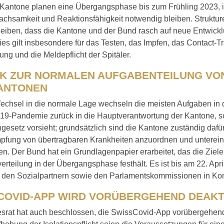
Kantone planen eine Übergangsphase bis zum Frühling 2023, i
achsamkeit und Reaktionsfähigkeit notwendig bleiben. Struktu
bleiben, dass die Kantone und der Bund rasch auf neue Entwick
es gilt insbesondere für das Testen, das Impfen, das Contact-Tr
g und die Meldepflicht der Spitäler.
K ZUR NORMALEN AUFGABENTEILUNG VO
ANTONEN
echsel in die normale Lage wechseln die meisten Aufgaben in 
-19-Pandemie zurück in die Hauptverantwortung der Kantone, s
gesetz vorsieht; grundsätzlich sind die Kantone zuständig da
pfung von übertragbaren Krankheiten anzuordnen und unterei
en. Der Bund hat ein Grundlagenpapier erarbeitet, das die Ziele
rteilung in der Übergangsphase festhält. Es ist bis am 22. Apri
 den Sozialpartnern sowie den Parlamentskommissionen in Kon
COVID-APP WIRD VORÜBERGEHEND DEAKT
srat hat auch beschlossen, die SwissCovid-App vorübergehend 