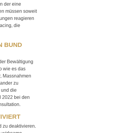
n der eine
ren müssen soweit
lungen reagieren
acing, die
N BUND
der Bewältigung
o wie es das
für, Massnahmen
nander zu
 und die
l 2022 bei den
sultation.
IVIERT
zu deaktivieren.