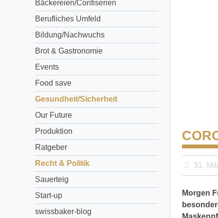
Bäckereien/Confiserien
Berufliches Umfeld
Bildung/Nachwuchs
Brot & Gastronomie
Events
Food save
Gesundheit/Sicherheit
Our Future
Produktion
CORO
Ratgeber
Recht & Politik
31. Mä
Sauerteig
Morgen Fr
Start-up
besondere
swissbaker-blog
Maskenpfl