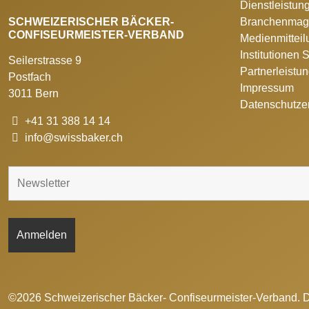
Dienstleistun
SCHWEIZERISCHER BÄCKER-
Branchenmag
CONFISEURMEISTER-VERBAND
Medienmittei
Institutionen
Seilerstrasse 9
Partnerleistu
Postfach
Impressum
3011 Bern
Datenschutze
+41 31 388 14 14
info@swissbaker.ch
©2026 Schweizerischer Bäcker- Confiseurmeister-Verband. 