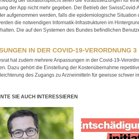
fhebung der Isolationspflicht seien die Voraussetzungen für ei
rung der App nicht mehr gegeben. Der Betrieb der SwissCovid-
er aufgenommen werden, falls die epidemiologische Situation di
rden die notwendigen Informatik-Infrastrukturen im Hintergrun
erhalten. Die auf den Systemen des Bundes befindlichen Benut
SUNGEN IN DER COVID-19-VERORDNUNG 3
srat hat zudem mehrere Anpassungen in der Covid-19-Verordn
n. Dazu gehört die Einstellung der Kostenübernahme repetitive
rleichterung des Zugangs zu Arzneimitteln für gewisse schwer 
NTE SIE AUCH INTERESSIEREN