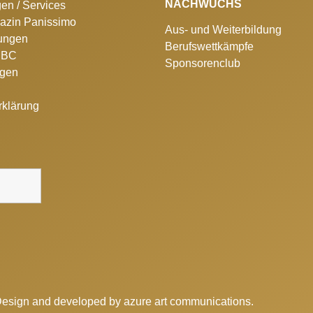
NACHWUCHS
gen / Services
azin Panissimo
Aus- und Weiterbildung
lungen
Berufswettkämpfe
 SBC
Sponsorenclub
ngen
rklärung
Design and developed by
azure art communications
.