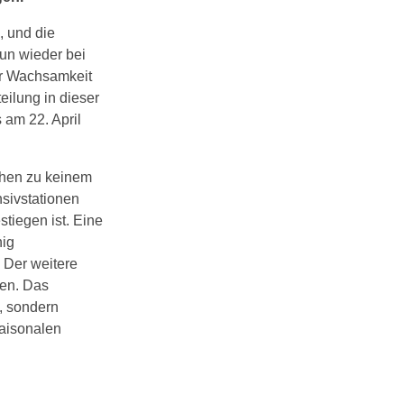
, und die
un wieder bei
er Wachsamkeit
eilung in dieser
 am 22. April
chen zu keinem
nsivstationen
tiegen ist. Eine
nig
 Der weitere
zen. Das
, sondern
saisonalen