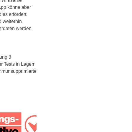
ne wirksame
App könne aber
es erfordert.
d weiterhin
zerdaten werden
ung 3
r Tests in Lagern
immunsupprimierte