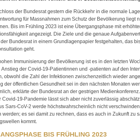
hloss der Bundesrat gestern die Rückkehr in die normale Lage
ntwortung für Massnahmen zum Schutz der Bevölkerung liegt n
nen. Bis im Frühling 2023 ist eine Übergangsphase mit erhöht
onsfähigkeit angezeigt. Die Ziele und die genaue Aufgabenvert
der Bundesrat in einem Grundlagenpapier festgehalten, das bis
nsultation geht.
hohen Immunisierung der Bevölkerung ist es in den letzten Wo
Anstieg der Covid-19-Patientinnen und -patienten auf den Inte
obwohl die Zahl der Infektionen zwischenzeitlich wieder anges
g der öffentlichen Gesundheit sei in den nächsten Monaten we
lich, erklärte der Bundesrat an der gestrigen Medienkonferenz.
r Covid-19-Pandemie lässt sich aber nicht zuverlässig abschät
us Sars-CoV-2 werde höchstwahrscheinlich nicht verschwinden
werden; es sei damit zu rechnen, dass es auch in Zukunft zu 
gswellen kommt.
ANGSPHASE BIS FRÜHLING 2023