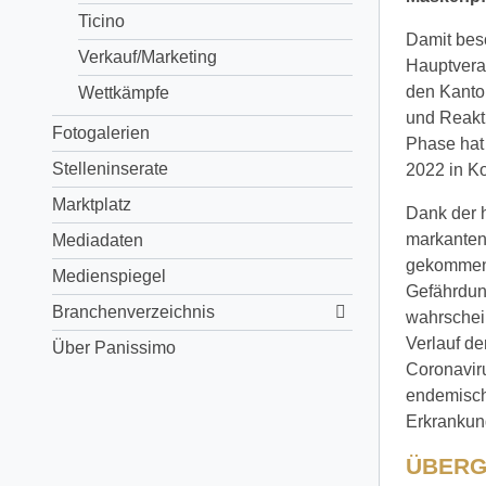
Ticino
Damit besc
Verkauf/Marketing
Hauptvera
den Kanto
Wettkämpfe
und Reakti
Fotogalerien
Phase hat 
Stelleninserate
2022 in Ko
Marktplatz
Dank der 
markanten 
Mediadaten
gekommen, 
Medienspiegel
Gefährdun
Branchenverzeichnis
wahrschein
Verlauf de
Über Panissimo
Coronavir
endemisch 
Erkrankun
ÜBERG