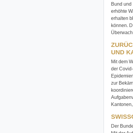
Bund und 
erhöhte W
erhalten 
können. Di
Überwachun
ZURÜC
UND K
Mit dem W
der Covid
Epidemien
zur Bekäm
koordinier
Aufgabenve
Kantonen,
SWISS
Der Bunde