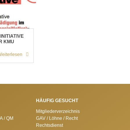
NITIATIVE
ER KMU
eiterlesen
HÄUFIG GESUCHT
Mitgliederverzeichnis
SA / QM
GAV / Löhne / Recht
Rechtsdienst