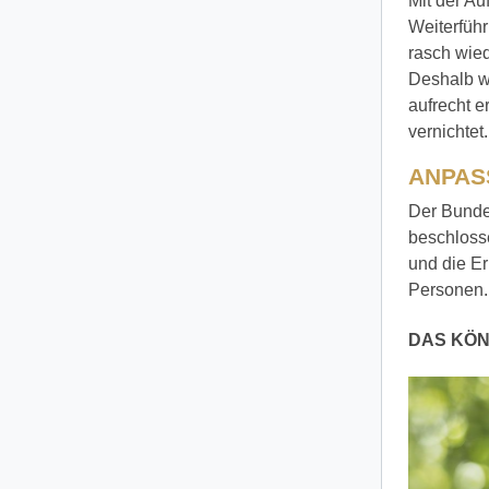
Mit der Au
Weiterfüh
rasch wied
Deshalb we
aufrecht 
vernichtet.
ANPAS
Der Bunde
beschlosse
und die E
Personen.
DAS KÖN