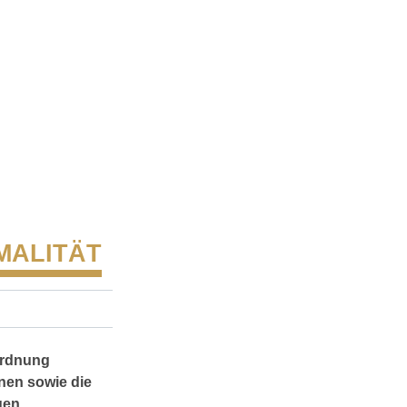
MALITÄT
ordnung
onen sowie die
gen.