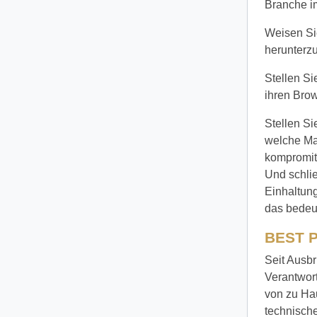
Branche i
Weisen Si
herunterz
Stellen Si
ihren Brow
Stellen Si
welche Ma
kompromit
Und schlie
Einhaltung
das bedeut
BEST 
Seit Ausbr
Verantwort
von zu Hau
technische