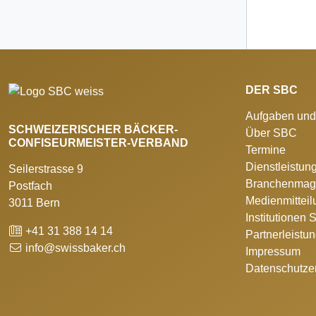
DER SBC
Aufgaben und
SCHWEIZERISCHER BÄCKER-
Über SBC
CONFISEURMEISTER-VERBAND
Termine
Dienstleistun
Seilerstrasse 9
Branchenmag
Postfach
Medienmittei
3011 Bern
Institutionen
+41 31 388 14 14
Partnerleistu
info@swissbaker.ch
Impressum
Datenschutze