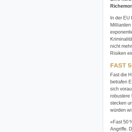
Richemon
In der EU 
Milliarden
exponentie
Kriminalit
nicht mehr
Risiken e
FAST 5
Fast die H
betrafen E
sich vorau
robustere 
stecken un
würden wir
«Fast 50 %
Angriffe. 