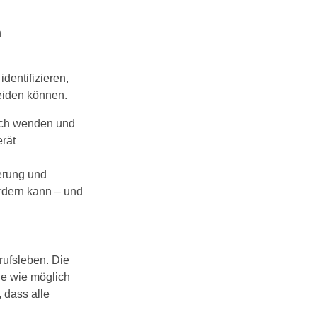
n
dentifizieren,
eiden können.
sich wenden und
rät
ierung und
rdern kann – und
rufsleben. Die
nde wie möglich
, dass alle