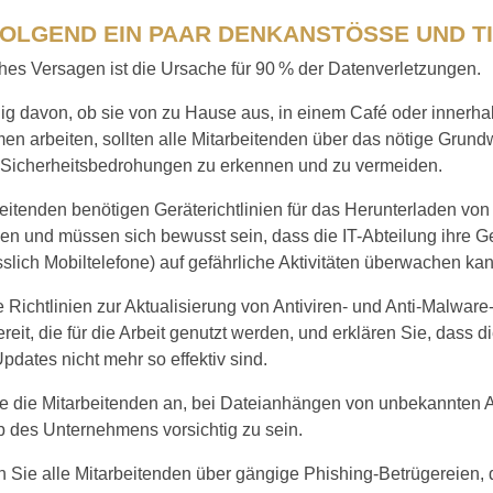
OLGEND EIN PAAR DENKANSTÖSSE UND TI
hes Versagen ist die Ursache für 90 % der Datenverletzungen.
g davon, ob sie von zu Hause aus, in einem Café oder innerha
n arbeiten, sollten alle Mitarbeitenden über das nötige Grund
Sicherheitsbedrohungen zu erkennen und zu vermeiden.
eitenden benötigen Geräterichtlinien für das Herunterladen vo
n und müssen sich bewusst sein, dass die IT-Abteilung ihre G
sslich Mobiltelefone) auf gefährliche Aktivitäten überwachen kan
e Richtlinien zur Aktualisierung von Antiviren- und Anti-Malwa
reit, die für die Arbeit genutzt werden, und erklären Sie, dass
pdates nicht mehr so effektiv sind.
e die Mitarbeitenden an, bei Dateianhängen von unbekannten
b des Unternehmens vorsichtig zu sein.
n Sie alle Mitarbeitenden über gängige Phishing-Betrügereien, d