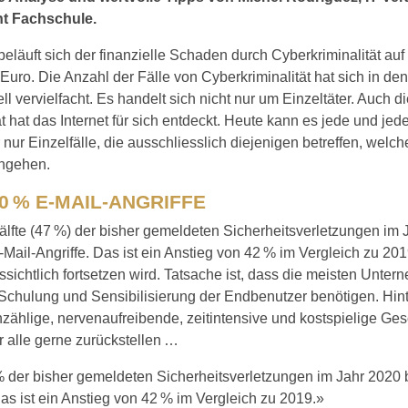
t Fachschule.
beläuft sich der finanzielle Schaden durch Cyberkriminalität auf
 Euro. Die Anzahl der Fälle von Cyberkriminalität hat sich in den
ll vervielfacht. Es handelt sich nicht nur um Einzeltäter. Auch di
ät hat das Internet für sich entdeckt. Heute kann es jede und jede
 nur Einzelfälle, die ausschliesslich diejenigen betreffen, welch
ingehen.
0 % E-MAIL-ANGRIFFE
älfte (47 %) der bisher gemeldeten Sicherheitsverletzungen im 
-Mail-Angriffe. Das ist ein Anstieg von 42 % im Vergleich zu 201
ssichtlich fortsetzen wird. Tatsache ist, dass die meisten Unte
Schulung und Sensibilisierung der Endbenutzer benötigen. Hin
zählige, nervenaufreibende, zeitintensive und kostspielige Ges
 alle gerne zurückstellen …
 der bisher gemeldeten Sicherheitsverletzungen im Jahr 2020 b
Das ist ein Anstieg von 42 % im Vergleich zu 2019.»