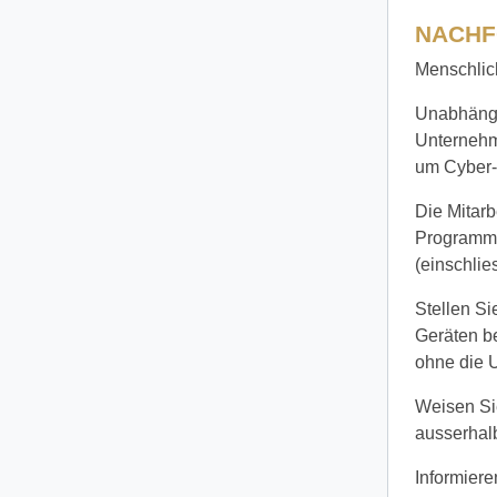
NACHF
Menschlic
Unabhängi
Unternehme
um Cyber-
Die Mitarb
Programme
(einschlie
Stellen Si
Geräten be
ohne die U
Weisen Si
ausserhal
Informiere