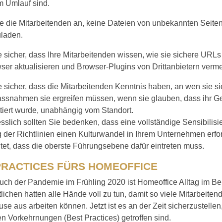
m Umlauf sind.
e die Mitarbeitenden an, keine Dateien von unbekannten Seite
uladen.
e sicher, dass Ihre Mitarbeitenden wissen, wie sie sichere URLs i
ser aktualisieren und Browser-Plugins von Drittanbietern verm
e sicher, dass die Mitarbeitenden Kenntnis haben, an wen sie 
ssnahmen sie ergreifen müssen, wenn sie glauben, dass ihr Ge
tiert wurde, unabhängig vom Standort.
sslich sollten Sie be­denken, dass eine vollständige Sensibilis
 der Richtlinien einen Kulturwandel in Ihrem Unternehmen erfo
et, dass die oberste Führungsebene dafür eintreten muss.
PRACTICES FÜRS HOMEOFFICE
uch der Pandemie im Frühling 2020 ist Homeoffice Alltag im Be
lichen hatten alle Hände voll zu tun, damit so viele Mitarbeite
se aus arbeiten können. Jetzt ist es an der Zeit sicherzustellen
n Vorkehrnungen (Best Practices) getroffen sind.