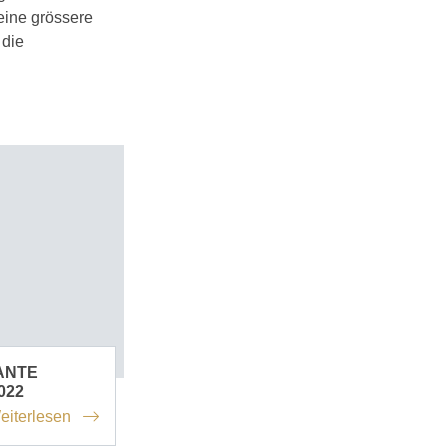
 eine grössere
 die
ANTE
022
eiterlesen