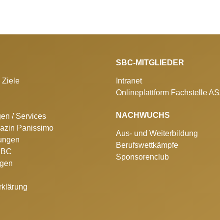
SBC-MITGLIEDER
 Ziele
Intranet
Onlineplattform Fachstelle A
NACHWUCHS
gen / Services
azin Panissimo
Aus- und Weiterbildung
lungen
Berufswettkämpfe
 SBC
Sponsorenclub
ngen
rklärung