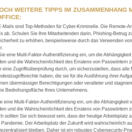
NOCH WEITERE TIPPS IM ZUSAMMENHANG 
FFICE:
-Mails sind Top-Methoden für Cyber-Kriminelle. Die Remote-Arb
s ab. Schulen Sie Ihre Mitarbeitenden darin, Phishing-Betrug 
icherheit zu erhöhen, beispielsweise durch das Verwenden von
r.
ie eine Multi-Faktor-Authentifizierung ein, um die Abhängigkei
en und die Wahrscheinlichkeit des Erratens von Passwörtern z
 eine Zugriffsüberprüfung durch, um sicherzustellen, dass alle
ndestzugriffsrechte haben, die sie für die Ausführung ihrer Auf
rnen übermässiger Berechtigungen oder veralteter und stagnie
 die Bedrohungsfläche Ihres Unternehmens.
e eine Multi-Faktor-Authentifizierung ein, um die Abhängigkeit
en und die Wahrscheinlichkeit des Erratens von Passwörtern zu
ch sollten Sie sich bewusst sein, dass der heutige Arbeitsplatz 
r Pandemie. Der Arbeitsplatz der Zukunft wird wahrscheinlich au
dezentralisiert bleiben. Daher ist ein robustes Cybersecurity-Pr