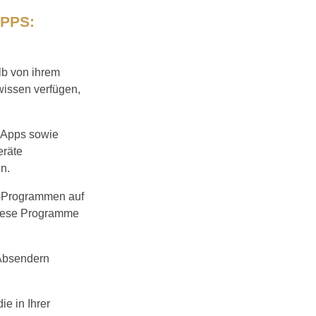
PPS:
lb von ihrem
wissen verfügen,
n Apps sowie
eräte
n.
re-Programmen auf
 diese Programme
 Absendern
ie in Ihrer