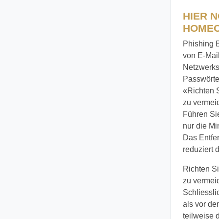
HIER 
HOMEO
Phishing E
von E-Mail
Netzwerks
Passwörte
«Richten S
zu vermeid
Führen Sie
nur die Mi
Das Entfe
reduziert
Richten Si
zu vermeid
Schliessli
als vor de
teilweise 