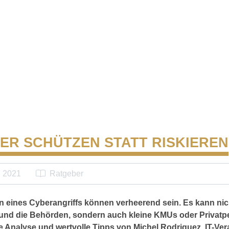
ER SCHÜTZEN STATT RISKIEREN
i 2021
Ratgeber
n eines Cyberangriffs können verheerend sein. Es kann nic
 und die Behörden, sondern auch kleine KMUs oder Privatpe
e Analyse und wertvolle Tipps von Michel Rodriguez, IT-Ver