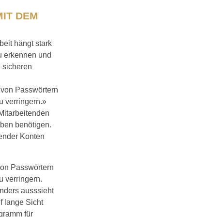
MIT DEM
eit hängt stark
zu erkennen und
 sicheren
t von Passwörtern
u verringern.»
 Mitarbeitenden
gaben benötigen.
render Konten
 von Passwörtern
 verringern.
anders ausssieht
f lange Sicht
ogramm für