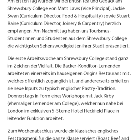
Am ersten Tag wurden wir bei British Tea und Gebäck am
Shrewsbury College von Matt Laws (Vice Principal), Jackie
Swan (Curriculum Director, Food & Hospitality) sowie Stuart
Raine (Curriculum Director, Joinery & Carpentry) herzlich
empfangen. Am Nachmittag haben uns Tourismus-
Studentinnen und Studenten aus dem Shrewsbury College
die wichtigsten Sehenswürdigkeiten ihrer Stadt präsentiert.
Die erste Arbeitswoche am Shrewsbury College stand ganz
im Zeichen der Vielfalt. Die Bäcker-Konditor-Lernenden
arbeiteten einerseits im hauseigenen Origins Restaurant mit,
welches öffentlich zugänglich ist, und andererseits erhielten
sie neue Inputs zu typisch englischer Pastry-Tradition.
Donnerstags in Form eines Workshops mit Jack Kirby
(ehemaliger Lernender am College), welcher nun nahe bei
London im exklusiven 5-Sterne Hotel Heckfield Place in
leitender Funktion arbeitet.
Zum Wochenabschluss wurde ein klassisches englisches
Festtagsmenü für die ganze Klasse serviert (Roast Beef and