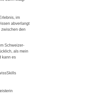
rlebnis, im
issen abverlangt
h zwischen den
dem Schweizer-
ücklich, als mein
d kann es
issSkills
eisterin