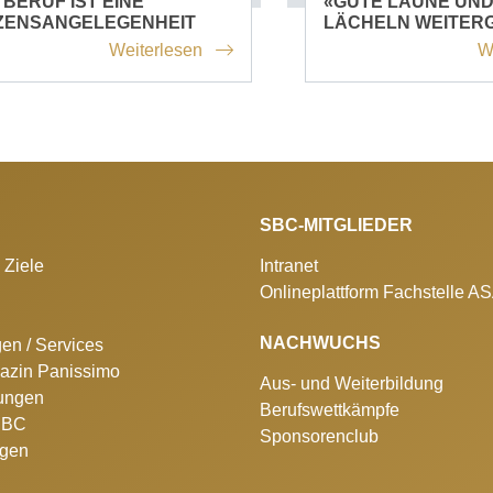
 BERUF IST EINE
«GUTE LAUNE UND
ZENSANGELEGENHEIT
LÄCHELN WEITER
Weiterlesen
W
SBC-MITGLIEDER
 Ziele
Intranet
Onlineplattform Fachstelle A
NACHWUCHS
gen / Services
azin Panissimo
Aus- und Weiterbildung
lungen
Berufswettkämpfe
 SBC
Sponsorenclub
ngen