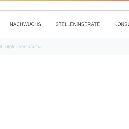
NACHWUCHS
STELLENINSERATE
KONS
li Gipfeli verchaufä»