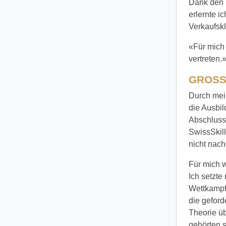
Dank den p
erlernte i
Verkaufsk
«Für mich
vertreten.
GROSS
Durch mei
die Ausbi
Abschluss 
SwissSkil
nicht nac
Für mich w
Ich setzte
Wettkampf
die gefor
Theorie ü
gehörten s