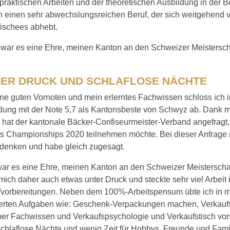
raktischen Arbeiten und der theoretischen Ausbildung in der B
ch einen sehr abwechslungsreichen Beruf, der sich weitgehend 
lischees abhebt.
 war es eine Ehre, meinen Kanton an den Schweizer Meistersch
»
ER DRUCK UND SCHLAFLOSE NÄCHTE
ne guten Vornoten und mein erlerntes Fachwissen schloss ich
ldung mit der Note 5,7 als Kantonsbeste von Schwyz ab. Dank 
hat der kantonale Bäcker-Confiseurmeister-Verband angefragt,
ls Championships 2020 teilnehmen möchte. Bei dieser Anfrage 
hdenken und habe gleich zugesagt.
ar es eine Ehre, meinen Kanton an den Schweizer Meisterschaf
 mich daher auch etwas unter Druck und steckte sehr viel Arbeit 
vorbereitungen. Neben dem 100%-Arbeitspensum übte ich in mei
­derten Aufgaben wie: Geschenk-Verpackungen machen, Verkauf
ber Fachwissen und Verkaufspsychologie und Verkaufstisch vors
chlaflose Nächte und wenig Zeit für Hobbys, Freunde und Famil