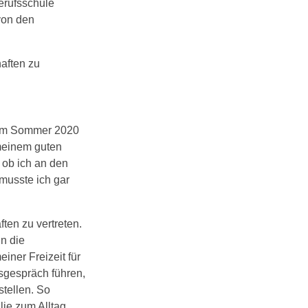
erufsschule
von den
aften zu
 im Sommer 2020
meinem guten
 ob ich an den
musste ich gar
ten zu vertreten.
in die
ner Freizeit für
sgespräch führen,
tellen. So
ie zum Alltag.