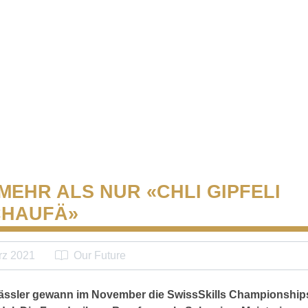
 MEHR ALS NUR «CHLI GIPFELI
CHAUFÄ»
rz 2021
Our Future
ässler gewann im November die SwissSkills Championship