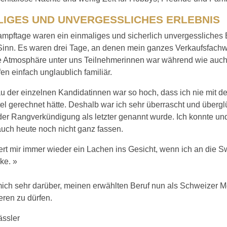
LIGES UND UNVERGESSLICHES ERLEBNIS
mpftage waren ein einmaliges und sicherlich unvergessliches E
 Sinn. Es waren drei Tage, an denen mein ganzes Verkaufsfachw
e Atmosphäre unter uns Teilnehmerinnen war während wie auc
n einfach unglaublich familiär.
u der einzelnen Kandidatinnen war so hoch, dass ich nie mit 
tel gerechnet hätte. Deshalb war ich sehr überrascht und übergl
er Rangverkündigung als letzter genannt wurde. Ich konnte un
auch heute noch nicht ganz fassen.
rt mir immer wieder ein Lachen ins Gesicht, wenn ich an die Sw
ke. »
mich sehr darüber, meinen erwählten Beruf nun als Schweizer M
eren zu dürfen.
ässler