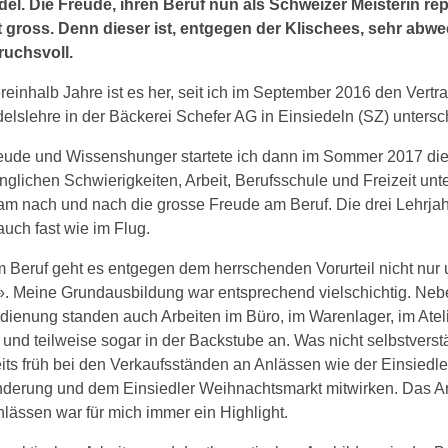
del. Die Freude, ihren Beruf nun als Schweizer Meisterin re
st gross. Denn dieser ist, entgegen der Klischees, sehr abw
uchsvoll.
ereinhalb Jahre ist es her, seit ich im September 2016 den Vertra
elslehre in der Bäckerei Schefer AG in Einsiedeln (SZ) unters
Freude und Wissenshunger startete ich dann im Sommer 2017 die
glichen Schwierigkeiten, Arbeit, Berufsschule und Freizeit unt
am nach und nach die grosse Freude am Beruf. Die drei Lehrja
uch fast wie im Flug.
 Beruf geht es entgegen dem herrschenden Vorurteil nicht nur u
». Meine Grundausbildung war entsprechend vielschichtig. Neb
enung standen auch Arbeiten im Büro, im Warenlager, im Atelie
und teilweise sogar in der Backstube an. Was nicht selbstverstä
eits früh bei den Verkaufsständen an Anlässen wie der Einsiedle
derung und dem Einsiedler Weihnachtsmarkt mitwirken. Das Ar
lässen war für mich immer ein Highlight.