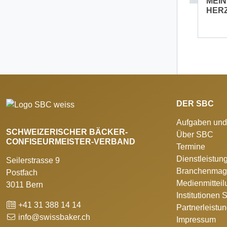
MEIN
HER
DER SBC
Aufgaben und
SCHWEIZERISCHER BÄCKER-
Über SBC
CONFISEURMEISTER-VERBAND
Termine
Dienstleistun
Seilerstrasse 9
Branchenmag
Postfach
Medienmittei
3011 Bern
Institutionen
+41 31 388 14 14
Partnerleistu
info@swissbaker.ch
Impressum