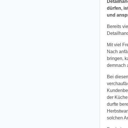
Detailhan
dürfen, i
und anspr
Bereits vi
Detailhand
Mit viel 
Nach anfän
bringen, k
demnach a
Bei diesem
verchaufä
Kundenbedi
der Küche 
durfte ber
Herbstwan
solchen An