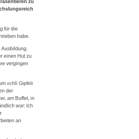
präsentieren zu
echslungsreich
g für die
chrieben habe.
 Ausbildung.
er einen Hut zu
hre vergingen
m «chli Gipfeli
en der
r, am Buffet, in
ndlich war: Ich
r
beiten an