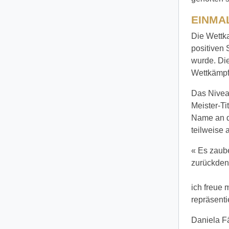
EINMA
Die Wettka
positiven
wurde. Di
Wettkämpfe
Das Nivea
Meister-Ti
Name an d
teilweise 
« Es zaube
zurückden
ich freue 
repräsenti
Daniela F