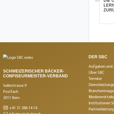
DIE 
LERN
ZURÜ
DER SBC
Aufgaben und 
SCHWEIZERISCHER BÄCKER-
Über SBC
CONFISEURMEISTER-VERBAND
Termine
Dienstleistunge
Seilerstrasse 9
Branchenmagaz
Postfach
Medienmitteil
3011 Bern
Institutionen 
+41 31 388 14 14
Partnerleistun
info@swissbaker.ch