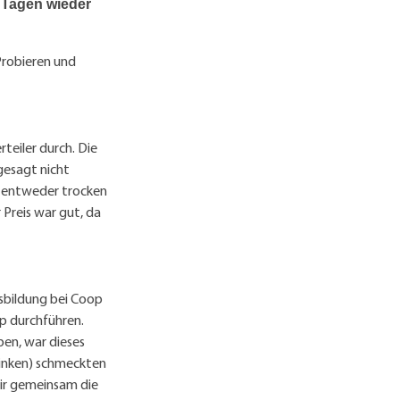
 Tagen wieder
Probieren und
teiler durch. Die
gesagt nicht
r entweder trocken
Preis war gut, da
usbildung bei Coop
p durchführen.
ben, war dieses
hinken) schmeckten
wir gemeinsam die