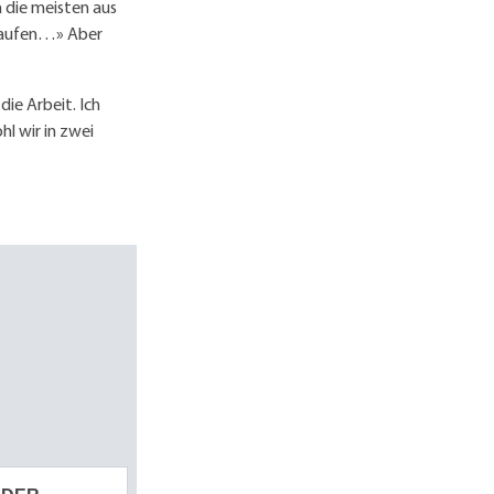
a die meisten aus
erkaufen…» Aber
ie Arbeit. Ich
l wir in zwei