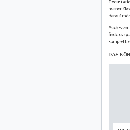
Degustation
meiner Klas
darauf möc
Auch wenn J
finde es sp
komplett v
DAS KÖN