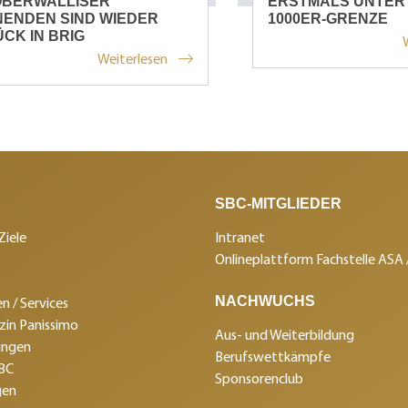
OBERWALLISER
ERSTMALS UNTER
ENDEN SIND WIEDER
1000ER-GRENZE
CK IN BRIG
Weiterlesen
SBC-MITGLIEDER
Ziele
Intranet
Onlineplattform Fachstelle ASA
NACHWUCHS
n / Services
in Panissimo
Aus- und Weiterbildung
ungen
Berufswettkämpfe
SBC
Sponsorenclub
gen