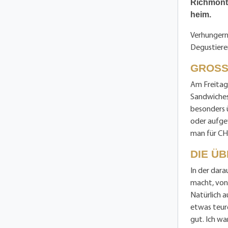
Richmont 
heim.
Verhungern
Degustiere
GROSS
Am Freitag 
Sandwiches 
besonders 
oder aufgew
man für CHF
DIE Ü
In der dara
macht, von
Natürlich a
etwas teure
gut. Ich wa