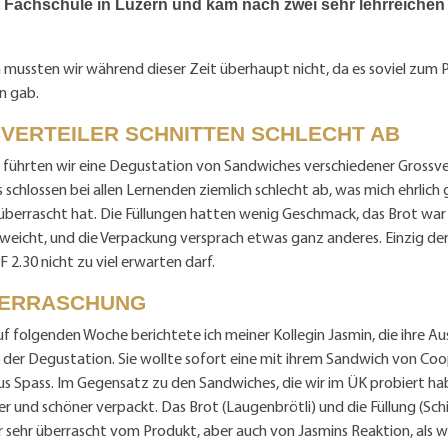
Fachschule in Luzern und kam nach zwei sehr lehrreichen
 mussten wir während dieser Zeit überhaupt nicht, da es soviel zum 
n gab.
VERTEILER SCHNITTEN SCHLECHT AB
führten wir eine Degustation von Sandwiches verschiedener Grossver
schlossen bei allen Lernenden ziemlich schlecht ab, was mich ehrlich 
überrascht hat. Die Füllungen hatten wenig Geschmack, das Brot wa
eicht, und die Verpackung versprach etwas ganz anderes. Einzig der 
 2.30 nicht zu viel erwarten darf.
BERRASCHUNG
uf folgenden Woche berichtete ich meiner Kollegin Jasmin, die ihre A
 der Degustation. Sie wollte sofort eine mit ihrem Sandwich von Coo
us Spass. Im Gegensatz zu den Sandwiches, die wir im ÜK probiert ha
r und schöner verpackt. Das Brot (Laugenbrötli) und die Füllung (Sc
r sehr überrascht vom Produkt, aber auch von Jasmins Reaktion, als 