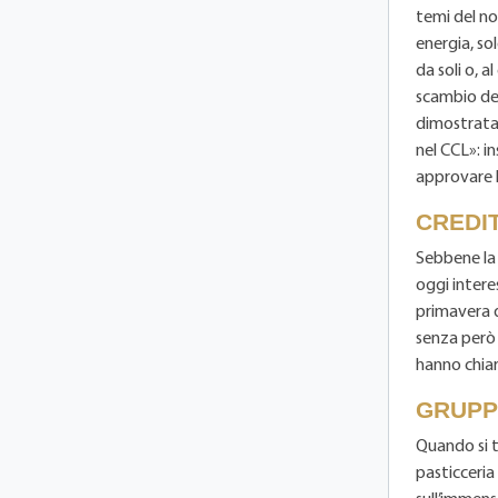
temi del no
energia, so
da soli o, a
scambio dell
dimostrata 
nel CCL»: i
approvare la
CREDIT
Sebbene la 
oggi intere
primavera d
senza però r
hanno chiar
GRUPP
Quando si t
pasticceria