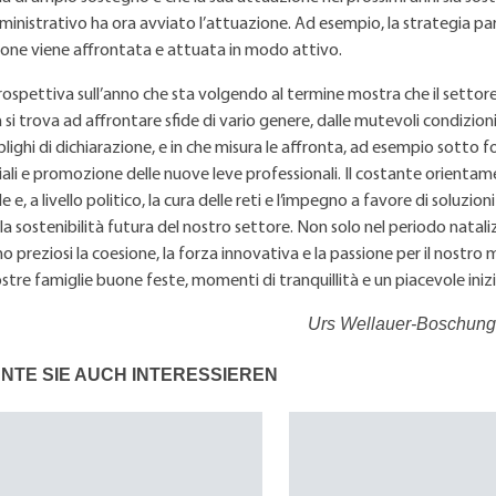
mministrativo ha ora avviato l’attuazione. Ad esempio, la strategia parz
one viene affrontata e attuata in modo attivo.
ospettiva sull’anno che sta volgendo al termine mostra che il settore
 si trova ad affrontare sfide di vario genere, dalle mutevoli condizion
blighi di dichiarazione, e in che misura le affronta, ad esempio sotto 
iali e promozione delle nuove leve professionali. Il costante orientam
e, a livello politico, la cura delle reti e l’impegno a favore di soluzion
la sostenibilità futura del nostro settore. Non solo nel periodo natali
o preziosi la coesione, la forza innovativa e la passione per il nostro
vostre famiglie buone feste, momenti di tranquillità e un piacevole ini
Urs Wellauer-Boschung, 
NTE SIE AUCH INTERESSIEREN