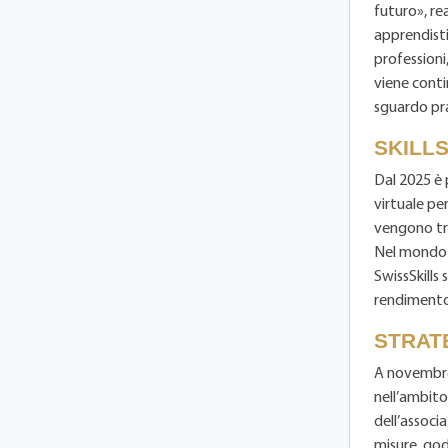
futuro», re
apprendisti
professioni
viene conti
sguardo pra
SKILLS
Dal 2025 è p
virtuale per
vengono tra
Nel mondo r
SwissSkills
rendimento 
STRATE
A novembre 
nell’ambito 
dell’associ
misure, god