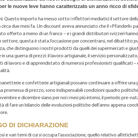
 per le nuove leve hanno caratterizzato un anno ricco di sfid
i: Questo importo ha messo sotto i riflettori mediatici il settore del
 circa due mesi fa. Un discount aveva annunciato che il «Pfünderli» 
to offerto a meno di un franco – e i grandi distributori svizzeri hann
o settore, questa è stata l’occasione per concentrarsi, nel dibattito pu
za, che distinguono i nostri prodotti da quelli dei supermercati e giusti
 in una guerra di prezzi: il lavoro artigianale, il servizio personalizza
sti di lavoro e di apprendistato di numerosi professionisti qualificati –
alità.
 panetterie e confetterie artigianali possano continuare a offrire una
na promessa di prezzo, sono indispensabili condizioni quadro politic
embre e dicembre siano per noi i mesi più intensi, il periodo pre-nata
à di fare un bilancio delle evoluzioni politiche dell’anno appena conclu
ore.
O DI DICHIARAZIONE
si e vari temi di cui si occupa l’associazione, quello relativo all’etichet