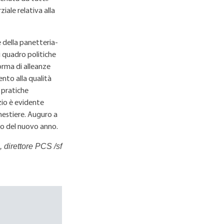
iale relativa alla
 della panetteria-
i quadro politiche
forma di alleanze
ento alla qualità
i pratiche
zio è evidente
 mestiere. Auguro a
zio del nuovo anno.
direttore PCS /sf