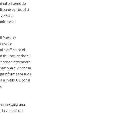
minato il periodo
 di pane e prodotti
svizzera,
unicare un
l Paese di
a invece
e difficoltà di
 risultati anche sul
e intende attendere
nazionale. Anche la
hi informativi sugli
 a livello UE con il
5.
è necessaria una
 la varietà dei