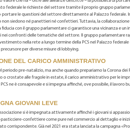
o valore che ha – oltre alle alleanze descritte – la possibilità di porta
to federale le richieste del settore tramite il proprio gruppo parlam
» portare le questioni del settore direttamente al Palazzo federale. In
non siedono né panettieri né confettieri. Tuttavia, la collaborazione 
a fiducia con il gruppo parlamentare ci garantisce una vicinanza e un
 nei confronti delle tematiche del settore. Il gruppo parlamentare r
vestimento nella rete a lungo termine della PCS nel Palazzo federale 
 precursore per diverse misure di lobbying.
IONE DEL CARICO AMMINISTRATIVO
l periodo pre-natalizio, ma anche quando prepariamo la Corona dei R
to o crostate alle fragole in estate, il carico amministrativo per le im
 PCS ne è consapevole e si impegna affinché, ove possibile, il lavoro b
GNA GIOVANI LEVE
associazione si è impegnata attivamente affinché i giovani si appassion
pasticciere-confettiere come pure nel commercio al dettaglio e iniz
to corrispondente. Già nel 2021 era stata lanciata la campagna «Pro