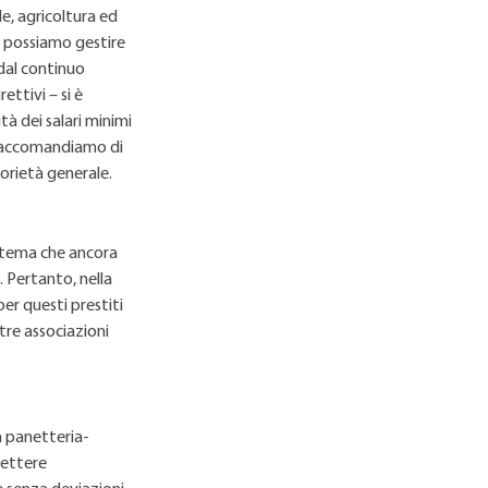
e, agricoltura ed
he possiamo gestire
 dal continuo
ettivi – si è
tà dei salari minimi
, raccomandiamo di
torietà generale.
n tema che ancora
 Pertanto, nella
er questi prestiti
ltre associazioni
a panetteria-
lettere