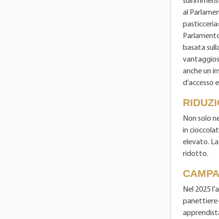
sull’immens
al Parlamen
pasticceria
Parlamento 
basata sull
vantaggiosi
anche un in
d’accesso e
RIDUZ
Non solo ne
in cioccola
elevato. La
ridotto.
CAMPA
Nel 2025 l’
panettiere-
apprendista