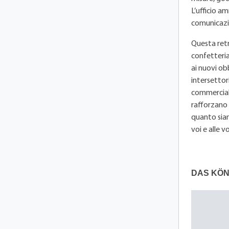
L’ufficio a
comunicazi
Questa retr
confetteria
ai nuovi ob
intersettor
commerciale 
rafforzano 
quanto sian
voi e alle 
DAS KÖN