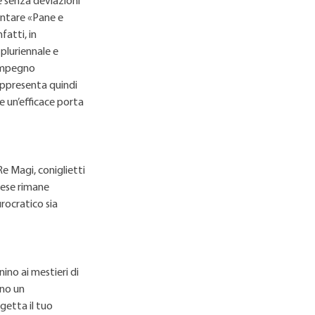
re senza deviazioni
entare «Pane e
fatti, in
pluriennale e
 impegno
appresenta quindi
e un’efficace porta
e Magi, coniglietti
prese rimane
urocratico sia
ino ai mestieri di
ino un
getta il tuo