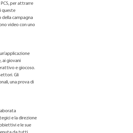
 PCS, per attrarre
i queste
web della campagna
cono video con uno
, un’applicazione
, ai giovani
rattivo e giocoso.
ttori. Gli
onali, una prova di
elaborata
tegici e la direzione
biettivi e le sue
tenuta da tutti.