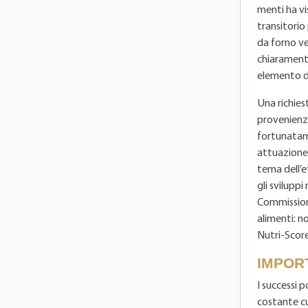
menti ha vi
transitorio
da forno ve
chiaramente
elemento di
Una richies
provenienza
fortunatame
attuazione.
tema dell’e
gli svilupp
Commissione
alimenti: no
Nutri-Scor
IMPOR
I successi 
costante cu