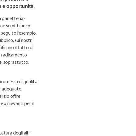
e e opportunità.
la panetteria-
pane semi-bianco
o seguito l’esempio.
bblico, sui nostri
ficano il fatto di
to, radicamento
 e, soprattutto,
 promessa di qualità
he adeguate.
lizio offre
so rilevanti per il
tatura degli ali-