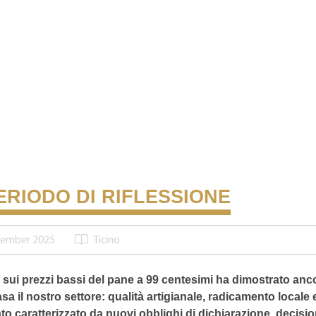
ERIODO DI RIFLESSIONE
zember 2025
Ticino
to sui prezzi bassi del pane a 99 centesimi ha dimostrato anc
sa il nostro settore: qualità artigianale, radicamento locale e 
to caratterizzato da nuovi obblighi di dichiarazione, decision