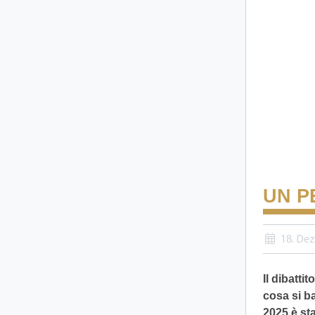
UN P
18. De
Il dibatti
cosa si ba
2025 è sta