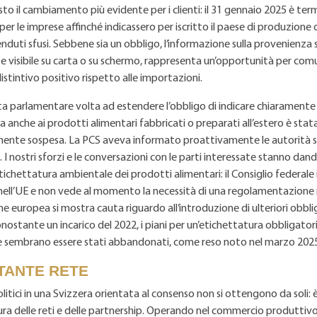
sto il cambiamento più evidente per i clienti: il 31 gennaio 2025 è ter
 per le imprese affinché indicassero per iscritto il paese di produzione
nduti sfusi. Sebbene sia un obbligo, l’informazione sulla provenienza 
 visibile su carta o su schermo, rappresenta un’opportunità per com
stintivo positivo rispetto alle importazioni.
ta parlamentare volta ad estendere l’obbligo di indicare chiaramente i
 anche ai prodotti alimentari fabbricati o preparati all’estero è stat
nte sospesa. La PCS aveva informato proattivamente le autorità sull
 I nostri sforzi e le conversazioni con le parti interessate stanno dando
tichettatura ambientale dei prodotti alimentari: il Consiglio federal
i nell’UE e non vede al momento la necessità di una regolamentazione 
 europea si mostra cauta riguardo all’introduzione di ulteriori obblig
nostante un incarico del 2022, i piani per un’etichettatura obbligatoria
e sembrano essere stati abbandonati, come reso noto nel marzo 202
TANTE RETE
politici in una Svizzera orientata al consenso non si ottengono da soli: 
ra delle reti e delle partnership. Operando nel commercio produttivo,