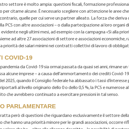
stro settore è molto ampia: questioni fiscali, formazione professional
lo per citarne alcune. È necessario scegliere con attenzione le aree c
l contrario, quelle per cui serve un partner alleato. La forza che deriva
a PCS con altre associazioni – o dalla partecipazione ai loro organi dir
evidente negli ultimi mesi, ad esempio con la campagna «Sì alla priori
nsieme ad altre 27 associazioni di settore e associazioni economiche
 priorità dei salari minimi nei contratti collettivi di lavoro di obbliga
I COVID-19
pandemia da Covid-19 sia ormai passata da quasi sei anni, rimane u
ssa alcune imprese – a causa dell’ammortamento dei crediti Covid-19.
el 2025, quando il Consiglio federale ha abbassato i tassi d’interesse p
iportarli al livello originario dello 0 o dello 0,5 %, la PCS e numerose a
ito che avrebbero continuato a esercitare pressioni in tal senso.
O PARLAMENTARE
ratta però di questioni che riguardano esclusivamente il settore dell
 o che hanno una priorità minore per le grandi associazioni, occorre rif