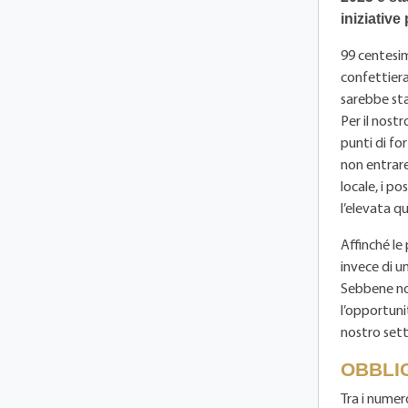
iniziative
99 centesim
confettiera
sarebbe sta
Per il nostr
punti di for
non entrare
locale, i po
l’elevata qu
Affinché le
invece di u
Sebbene nov
l’opportunit
nostro sett
OBBLIG
Tra i numero