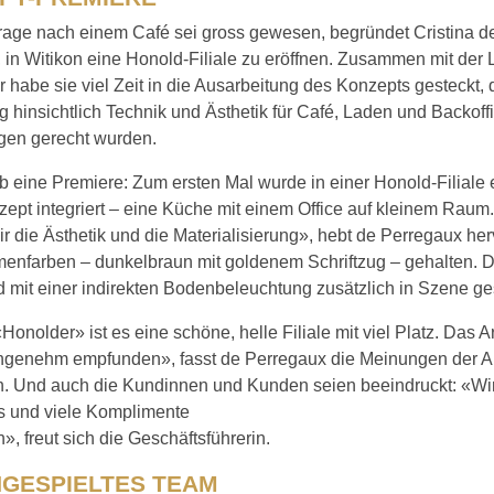
rage nach einem Café sei gross gewesen, begründet Cristina d
 in Witikon eine Honold-Filiale zu eröffnen. Zusammen mit der
 habe sie viel Zeit in die Ausarbeitung des Konzepts gesteckt, 
 hinsichtlich Technik und Ästhetik für Café, Laden und Backoff
ngen gerecht wurden.
 eine Premiere: Zum ersten Mal wurde in einer Honold-Filiale 
ept integriert – eine Küche mit einem Office auf kleinem Raum
ir die Ästhetik und die Materialisierung», hebt de Perregaux hervo
menfarben – dunkelbraun mit goldenem Schriftzug – gehalten. D
 mit einer indirekten Bodenbeleuchtung zusätzlich in Szene ges
«Honolder» ist es eine schöne, helle Filiale mit viel Platz. Das A
an­genehm empfunden», fasst de Perregaux die Meinungen der A
 Und auch die Kundinnen und Kunden seien beeindruckt: «Wi
 und viele Komplimente
 freut sich die Geschäftsführerin.
INGESPIELTES TEAM