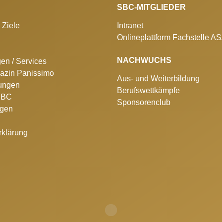
SBC-MITGLIEDER
 Ziele
Intranet
Onlineplattform Fachstelle A
NACHWUCHS
gen / Services
azin Panissimo
Aus- und Weiterbildung
lungen
Berufswettkämpfe
 SBC
Sponsorenclub
ngen
rklärung