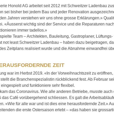
serie Honold AG arbeitet seit 2012 mit Schweitzer Ladenbau z
on sei bisher bei jedem Bau und jeder Renovation ausgezeichn
den Jahren verstehen wir uns ohne grosse Erklärungen.» Qualita
i. «Äusserst wichtig sind der Service und die Reparaturen nac
tionieren immer tadellos.»
pielte Team – Architekten, Bauleitung, Gastroplaner, Lüftungs-
ut not least Schweitzer Ladenbau – haben dazu beigetragen, da
des Zeitplans realisiert wurde und die Abnahme einwandfrei üb
HERAUSFORDERNDE ZEIT
ung war im Herbst 2019. «In der Vorweihnachtszeit zu eröffnen,
 stellt die Branchenspezialistin rückblickend fest. Ab Februar s
 eingespielt und funktioniere sehr flexibel.
kam das Coronavirus. Wie alle anderen Betriebe, musste auch 
das Café vorübergehend schliessen. Es galt die Arbeitsabläuf
. «Wie für alle war und ist dies eine herausfordernde Zeit.» 
eitenden die erste Ostersaison erlebt – «das haben sie grossart