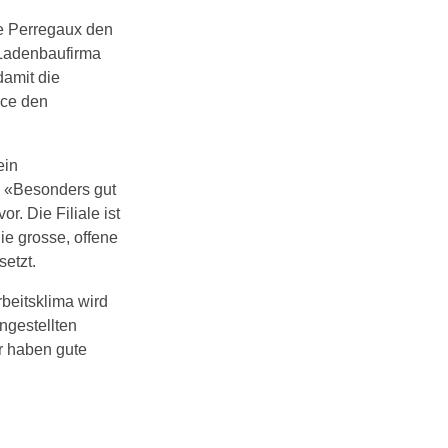
e Perregaux den
 Ladenbaufirma
damit die
ice den
ein
. «Besonders gut
r. Die Filiale ist
ie grosse, offene
etzt.
rbeitsklima wird
ngestellten
r haben gute