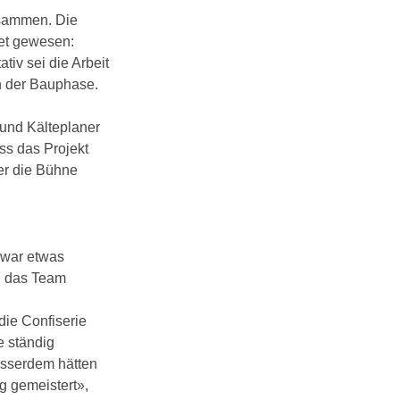
usammen. Die
et gewesen:
tiv sei die Arbeit
h der Bauphase.
 und Kälteplaner
ss das Projekt
er die Bühne
 war etwas
ei das Team
die Confiserie
e ständig
Ausserdem hätten
ig gemeistert»,