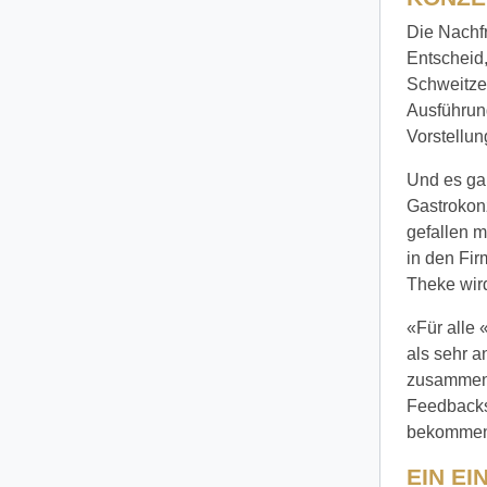
Die Nachf
Entscheid,
Schweitzer
Ausführung
Vorstellu
Und es gab
Gastrokonz
gefallen m
in den Fir
Theke wird
«Für alle 
als sehr 
zusammen.
Feedbacks
bekommen»,
EIN E