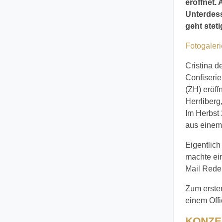
eröffnet.
Unterdess
geht steti
Fotogaler
Cristina d
Confiseri
(ZH) eröff
Herrliberg
Im Herbst 
aus einem 
Eigentlich
machte ein
Mail Rede
Zum ersten
einem Off
KONZE