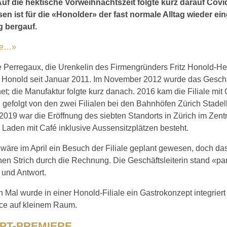
 Auf die hektische Vorweihnachtszeit folgte kurz darauf Covi
en ist für die «Honolder» der fast normale Alltag wieder ei
g bergauf.
ie…»
e Perregaux, die Urenkelin des Firmengründers Fritz Honold-Her
e Honold seit Januar 2011. Im November 2012 wurde das Geschä
net; die Manufaktur folgte kurz danach. 2016 kam die Filiale mit 
, gefolgt von den zwei Filialen bei den Bahnhöfen Zürich Stade
2019 war die Eröffnung des siebten Standorts in Zürich im Zent
Laden mit Café inklusive Aussensitzplätzen besteht.
 wäre im April ein Besuch der Filiale geplant gewesen, doch da
en Strich durch die Rechnung. Die Geschäftsleiterin stand «pa
 und Antwort.
 Mal wurde in einer Honold-Filiale ein Gastrokonzept integriert
ice auf kleinem Raum.
PT-PREMIERE