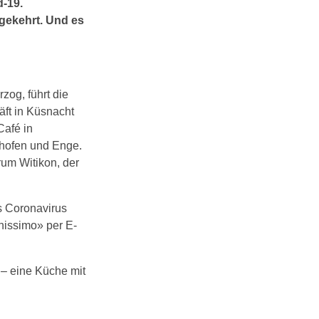
d-19.
ngekehrt. Und es
zog, führt die
ft in Küsnacht
Café in
lhofen und Enge.
rum Witikon, der
s Coronavirus
nissimo» per E-
 – eine Küche mit