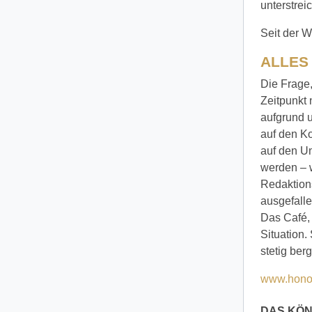
unterstrei
Seit der W
ALLES
Die Frage,
Zeitpunkt 
aufgrund 
auf den K
auf den Um
werden – w
Redaktion
ausgefalle
Das Café, 
Situation
stetig berg
www.hono
DAS KÖN