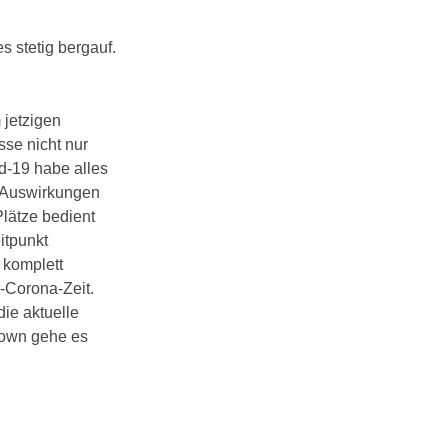
 stetig bergauf.
 jetzigen
sse nicht nur
d-19 habe alles
e Auswirkungen
lätze bedient
itpunkt
 komplett
r-Corona-Zeit.
die aktuelle
down gehe es