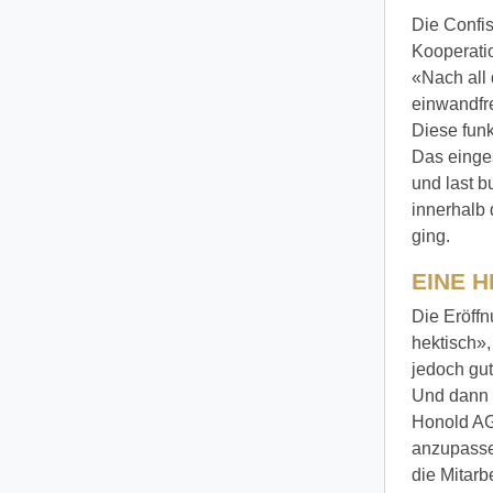
Die Confi
Kooperati
«Nach all 
einwandfre
Diese funk
Das einges
und last b
innerhalb 
ging.
EINE 
Die Eröffn
hektisch»,
jedoch gut
Und dann 
Honold AG 
anzupassen
die Mitarb