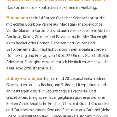
Das Sortiment der kontaktierten Firmen ist vielfältig:
stellt 14 Sorten Glace her. Sehr beliebt ist die
Buchmann
mit echter Bourbon-Vanille aus Madagaskar abgekochte
Vanille-Glace. Im Sortiment sind auch vier laktosefreie Sorten:
Aprikose, Kokos, Zitrone und Passionsfrucht. Alle Glacen gibt
es im Becher oder Cornet. Daneben sind Coupes und
Eistorten erhältlich. Highlight im Sommerhalbjahr ist jeden
Donnerstag und Freitag von 18 bis 22 Uhr das Glacebuffet in
Arlesheim. Dort gibt es wöchentlich Neuheiten wie etwa die
asiatische Zitrusfrucht Yuzu.
n bieten rund 20 saisonal verschiedene
Dubey + Grandjea
Glacesorten an – als Becher, und Stängel, Literpackung und
an Festtagen oder für Geburtstage als Vacherin- und
Glacetorten. Die grossen Stängelglacen gibt es in den drei
Sorten Vanille /exotische Früchte, Chocolat Grand-Cru dunkel
und Caramel mit einem Kern und Streuseln aus Caramel (siehe
Foto). Spezialitäten sind: «Glace-Bibel» zur Kommunion und