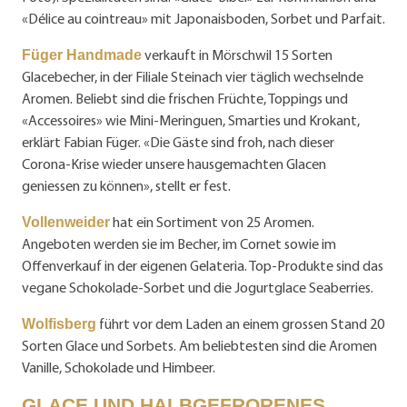
«Délice au cointreau» mit Japonaisboden, Sorbet und Parfait.
verkauft in Mörschwil 15 Sorten
Füger Handmade
Glacebecher, in der Filiale Steinach vier täglich wechselnde
Aromen. Beliebt sind die frischen Früchte, Toppings und
«Accessoires» wie Mini-Meringuen, Smarties und Krokant,
erklärt Fabian Füger. «Die Gäste sind froh, nach dieser
Corona-Krise wieder unsere hausgemachten Glacen
geniessen zu können», stellt er fest.
hat ein Sortiment von 25 Aromen.
Vollenweider
Angeboten werden sie im Becher, im Cornet sowie im
Offenverkauf in der eigenen Gelateria. Top-Produkte sind das
vegane Schokolade-Sorbet und die Jogurtglace Seaberries.
führt vor dem Laden an einem grossen Stand 20
Wolfisberg
Sorten Glace und Sorbets. Am beliebte­sten sind die Aromen
Vanille, Schokolade und Himbeer.
GLACE UND HALBGEFRORENES