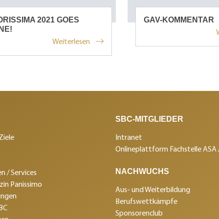
RISSIMA 2021 GOES
GAV-KOMMENTAR
NE!
Weiterlesen
SBC-MITGLIEDER
Ziele
Intranet
Onlineplattform Fachstelle ASA
NACHWUCHS
n / Services
in Panissimo
Aus- und Weiterbildung
ungen
Berufswettkämpfe
SBC
Sponsorenclub