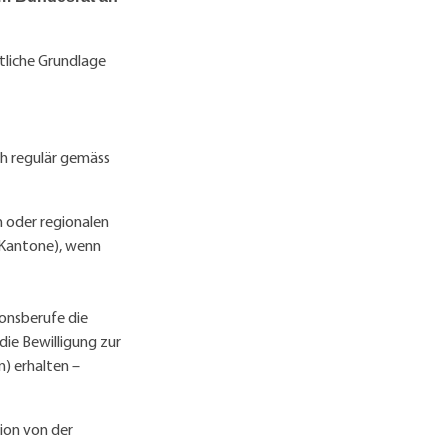
htliche Grundlage
h regulär gemäss
n oder regionalen
 Kantone), wenn
onsberufe die
ie Bewilligung zur
) erhalten –
tion von der