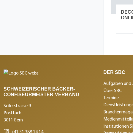
DECO
ONLI
DER SBC
Aufgaben und 
SCHWEIZERISCHER BÄCKER-
Über SBC
CONFISEURMEISTER-VERBAND
Termine
Dienstleistunge
Seilerstrasse 9
Branchenmagaz
Postfach
Medienmitteil
3011 Bern
Institutionen 
+41 31 388 14 14