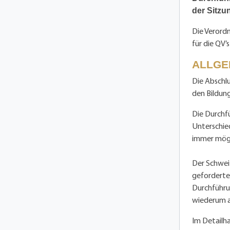
der Sitzu
Die Verordn
für die QV
ALLGE
Die Abschl
den Bildun
Die Durchfü
Unterschie
immer mögl
Der Schwei
geforderte
Durchführu
wiederum al
Im Detailha