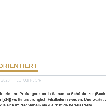
ORIENTIERT
i 2020
Our Future
dnerin und Prüfungsexpertin Samantha Schönholzer (Beck 
 [ZH]) wollte ursprünglich Filialleiterin werden. Unerwartet 
die sich im Nachhinein als die richtige herausstellte.