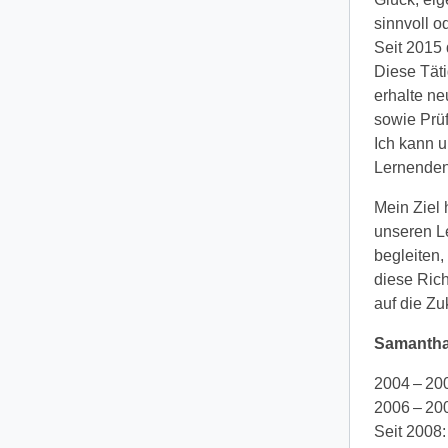
sinnvoll od
Seit 2015
Diese Täti
erhalte ne
sowie Prüf
Ich kann 
Lernenden
Mein Ziel 
unseren Le
begleiten,
diese Rich
auf die Zu
Samantha
2004 – 200
2006 – 200
Seit 2008: