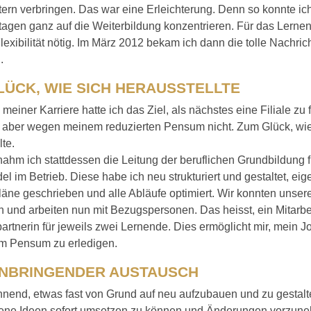
ern verbringen. Das war eine Erleichterung. Denn so konnte i
tagen ganz auf die Weiterbildung konzentrieren. Für das Lerne
Flexibilität nötig. Im März 2012 bekam ich dann die tolle Nachric
.
LÜCK, WIE SICH HERAUSSTELLTE
meiner Karriere hatte ich das Ziel, als nächstes eine Filiale zu
h aber wegen meinem reduzierten Pensum nicht. Zum Glück, wie
lte.
ahm ich stattdessen die Leitung der beruflichen Grund­bildung 
el im Betrieb. Diese habe ich neu strukturiert und gestaltet, ei
äne geschrieben und alle Abläufe optimiert. Wir konnten unsere
 und arbeiten nun mit Bezugspersonen. Das heisst, ein Mitarbeit
rtnerin für jeweils zwei Lernende. Dies ermöglicht mir, mein J
em Pensum zu erledigen.
NBRINGENDER AUSTAUSCH
nnend, etwas fast von Grund auf neu aufzubauen und zu gestalt
gene Ideen sofort umsetzen zu können und Änderungen vorzune