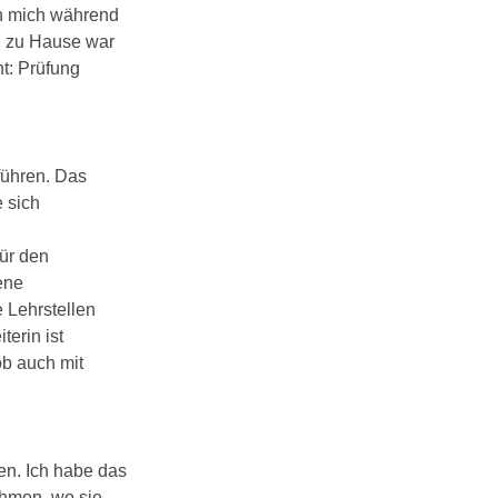
ch mich während
n zu Hause war
ht: Prüfung
 führen. Das
 sich
für den
gene
 Lehrstellen
erin ist
ob auch mit
en. Ich habe das
hmen, wo sie