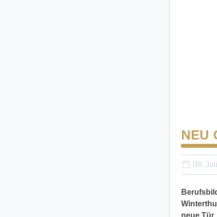
NEU 
08. Jul
Berufsbil
Winterthur
neue Tür, 