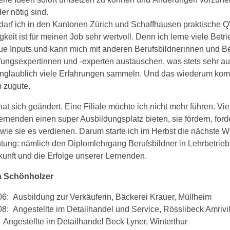
er nötig sind.
 darf ich in den Kantonen Zürich und Schaffhausen praktische
gkeit ist für meinen Job sehr wertvoll. Denn ich lerne viele Betr
ue Inputs und kann mich mit anderen Berufsbildnerinnen und Be
ungsexpertinnen und -experten austauschen, was stets sehr auf
unglaublich viele Erfahrungen sammeln. Und das wiederum ko
 zugute.
hat sich geändert. Eine Filiale möchte ich nicht mehr führen. Vie
rnenden einen super Ausbildungsplatz bieten, sie fördern, for
 wie sie es verdienen. Darum starte ich im Herbst die nächste W
tung: nämlich den Diplomlehrgang Berufsbildner in Lehrbetrieb
kunft und die Erfolge unserer Lernenden.
 Schönholzer
6: Ausbildung zur Verkäuferin, Bäckerei Krauer, Müllheim
8: Angestellte im Detailhandel und Service, Rösslibeck Amrivil
 Angestellte im Detailhandel Beck Lyner, Winterthur