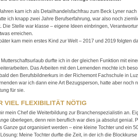
Jahren kam ich als Detailhandelsfachfrau zum Beck Lyner nach 
te ich knapp zwei Jahre Berufserfahrung, war also noch ziemli
. Die Stelle war klasse – eigene Ideen einbringen, Verantwort
twas erreichen.
päter kam mein erstes Kind zur Welt – 2017 und 2019 folgten d
utterschaftsurlaub durfte ich in der gleichen Funktion mit ein
iterarbeiten. Das Arbeiten mit den Lernenden mochte ich beso
 bald den Berufsbildnerkurs in der Richemont Fachschule in Lu
rnenden war ich dann eine Art Bezugsperson, hatte aber noch n
ung für sie.
 VIEL FLEXIBILITÄT NÖTIG
ir mein Chef die Weiterbildung zur Branchenspezialistin an. Ei
lange überlegen, denn rein beruflich war dies ja absolut genial. 
 Ganze gut organisiert werden – eine kleine Tochter und ein 50
Lösung: Meine Tochter durfte die Zeit, in der ich die Blockkurse