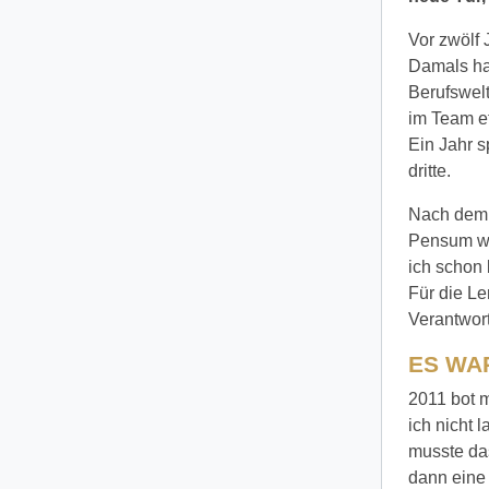
Vor zwölf 
Damals hat
Berufswelt
im Team e
Ein Jahr s
dritte.
Nach dem M
Pensum we
ich schon
Für die Le
Verantwort
ES WAR
2011 bot m
ich nicht 
musste das
dann eine 