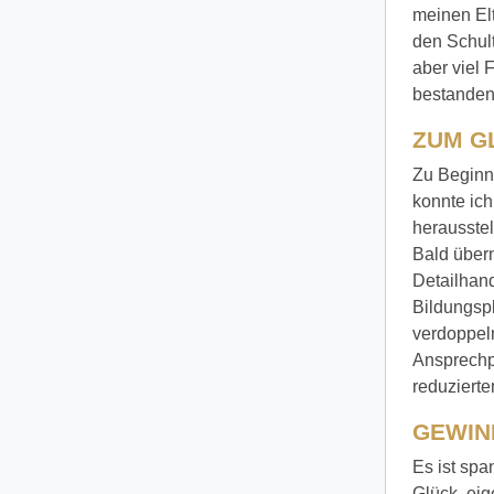
meinen Elt
den Schul
aber viel 
bestanden
ZUM G
Zu Beginn 
konnte ic
herausstel
Bald übern
Detailhand
Bildungspl
verdoppeln
Ansprechpa
reduziert
GEWIN
Es ist spa
Glück, ei