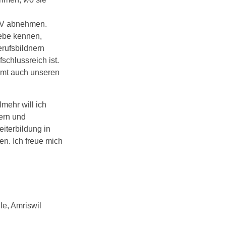
 QV abnehmen.
iebe kennen,
rufsbildnern
schlussreich ist.
mmt auch unseren
lmehr will ich
dern und
eiterbildung in
en. Ich freue mich
le, Amriswil