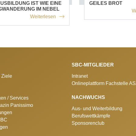
AUSBILDUNG IST WIE EINE
GEILES BROT
GWANDERUNG IM NEBEL
W
Weiterlesen
SBC-MITGLIEDER
 Ziele
Intranet
Onlineplattform Fachstelle A
NACHWUCHS
gen / Services
azin Panissimo
Aus- und Weiterbildung
lungen
Berufswettkämpfe
 SBC
Sponsorenclub
ngen