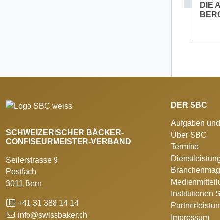
DIE 
BER
DER SBC
Aufgaben und
SCHWEIZERISCHER BÄCKER-
Über SBC
CONFISEURMEISTER-VERBAND
Termine
Dienstleistun
Seilerstrasse 9
Branchenmag
Postfach
Medienmittei
3011 Bern
Institutionen
+41 31 388 14 14
Partnerleistu
info@swissbaker.ch
Impressum