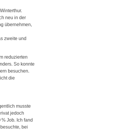
Winterthur.
ch neu in der
ung übernehmen,
as zweite und
em reduzierten
nders. So konnte
zern besuchen.
icht die
gentlich musste
Privat jedoch
 % Job. Ich fand
 besuchte, bei