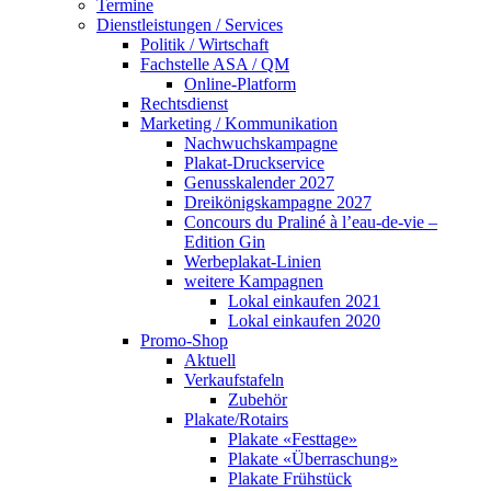
Termine
Dienstleistungen / Services
Politik / Wirtschaft
Fachstelle ASA / QM
Online-Platform
Rechtsdienst
Marketing / Kommunikation
Nachwuchskampagne
Plakat-Druckservice
Genusskalender 2027
Dreikönigskampagne 2027
Concours du Praliné à l’eau-de-vie –
Edition Gin
Werbeplakat-Linien
weitere Kampagnen
Lokal einkaufen 2021
Lokal einkaufen 2020
Promo-Shop
Aktuell
Verkaufstafeln
Zubehör
Plakate/Rotairs
Plakate «Festtage»
Plakate «Überraschung»
Plakate Frühstück