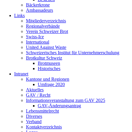
Bäckerkrone
Ambassadeurs
Links
Mitgliederverzeichnis
Regionalverbände
Verein Schweizer Brot
Swiss-Ice
International
United Against Waste
Schweizerisches Institut für Unternehmerschulung
Brotkultur Schweiz
Brotmuseen
Historisches
Intranet
Kantone und Regionen
Umfrage 2020
Aktuelles
GAV / Recht
Informationsveranstaltung zum GAV 2025
GAV-Änderungsantrag
Lebensmittelrecht
Diverses
Verband
Kontaktverzeichnis