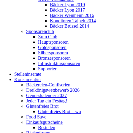
Bäcker Lyon 2019
Bäcker Lyon 2017
Bäcker Weinheim 2016
Konditoren Taipeh 2014
Bäcker Brüssel 2014
Sponsorenclub
Zum Club
Hauptsponsoren
Goldsponsoren
Silbersponsoren
Bronzesponsoren
Infrastruktursponsoren
Supporter
Stelleninserate
Konsument/in
Bäckereien-Confiserien
Dreikönigswettbewerb 2026
Genusskalender 2027
Jeder Tag ein Festtag!
Glutenfreies Brot
Glutenfreies Brot – wo
Food Save
Einkaufsgutscheine
Bestellen
Bäckerkrone