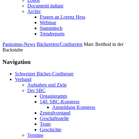
Logos
Documenti italiani
Archiv
Fragen an Lorenz Hess
Webinar
Stammtisch
Trendreports
Panissimo-News
Bäckereien/Confiserien
Marc Berthod in der
Backstube
Navigation
Schweizer Bäcker-Confiseure
Verband
Aufgaben und Ziele
Der SBC
Organigramm
140. SBC-Kongress
Anmeldung Kongress
Zentralvorstand
Geschäftsstelle
Team
Geschichte
Termine