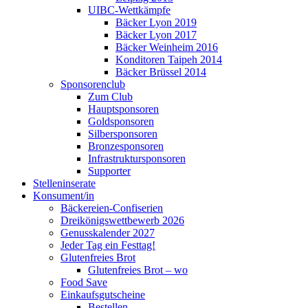
UIBC-Wettkämpfe
Bäcker Lyon 2019
Bäcker Lyon 2017
Bäcker Weinheim 2016
Konditoren Taipeh 2014
Bäcker Brüssel 2014
Sponsorenclub
Zum Club
Hauptsponsoren
Goldsponsoren
Silbersponsoren
Bronzesponsoren
Infrastruktursponsoren
Supporter
Stelleninserate
Konsument/in
Bäckereien-Confiserien
Dreikönigswettbewerb 2026
Genusskalender 2027
Jeder Tag ein Festtag!
Glutenfreies Brot
Glutenfreies Brot – wo
Food Save
Einkaufsgutscheine
Bestellen