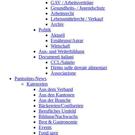
GAV / Arbeitsverträge
Gesundheits- / Jugendschutz
Arbeitsrecht
Lebensmittelrecht / Verkauf
Archiv
Politik
Aktuell
Ernährung/Agrar
Wirtschaft
Aus- und Weiterbildung
Documenti italiani
CCL/Salario
Diritto sulle derrate alimentari
Associazione
Panissimo-News
Kategorien
Aus dem Verband
Aus den Kantonen
Aus der Branche
Bäckereien/Confiserien
Berufliches Umfeld
Bildung/Nachwuchs
Brot & Gastronomie
Events
Food save