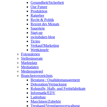
Gesundheit/Sicherheit
Our Future
Produktion
Ratgeber
Recht & Politik
Rezept des Monats
Sauerteig
Start-up
swissbaker-blog
Ticino
Verkauf/Marketing
Wettkämpfe
Fotogalerien
Stelleninserate
Marktplatz
Mediadaten
Medienspiegel
Branchenverzeichnis
Beratung / Qualitätsmanagement
Dekoration/Verpackung
Rohstoffe, Halb- und Fertigfabrikate
Informatik/EDV
Ladenbau
Maschinen/Zubehör
Treuhand/Vermögensverwaltung