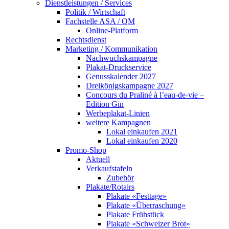
Dienstleistungen / Services
Politik / Wirtschaft
Fachstelle ASA / QM
Online-Platform
Rechtsdienst
Marketing / Kommunikation
Nachwuchskampagne
Plakat-Druckservice
Genusskalender 2027
Dreikönigskampagne 2027
Concours du Praliné à l’eau-de-vie –
Edition Gin
Werbeplakat-Linien
weitere Kampagnen
Lokal einkaufen 2021
Lokal einkaufen 2020
Promo-Shop
Aktuell
Verkaufstafeln
Zubehör
Plakate/Rotairs
Plakate «Festtage»
Plakate «Überraschung»
Plakate Frühstück
Plakate «Schweizer Brot»