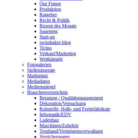
Our Future
Produktion
Ratgeber
Recht & Politik
Rezept des Monats
Sauerteig
Start-up
swissbaker-blog
Ticino
Verkauf/Marketing
Wettkämpfe
Fotogalerien
Stelleninserate
Marktplatz
Mediadaten
Medienspiegel
Branchenverzeichnis
Beratung / Qualitätsmanagement
Dekoration/Verpackung
Rohstoffe, Halb- und Fertigfabrikate
Informatik/EDV
Ladenbau
Maschinen/Zubehör
Treuhand/Vermögensverwaltung
Versicherungen