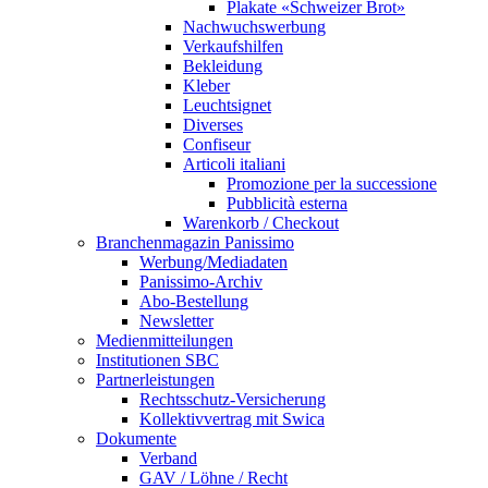
Plakate «Schweizer Brot»
Nachwuchswerbung
Verkaufshilfen
Bekleidung
Kleber
Leuchtsignet
Diverses
Confiseur
Articoli italiani
Promozione per la successione
Pubblicità esterna
Warenkorb / Checkout
Branchenmagazin Panissimo
Werbung/Mediadaten
Panissimo-Archiv
Abo-Bestellung
Newsletter
Medienmitteilungen
Institutionen SBC
Partnerleistungen
Rechtsschutz-Versicherung
Kollektivvertrag mit Swica
Dokumente
Verband
GAV / Löhne / Recht