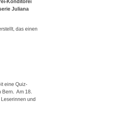
ei-Konditorei
erie Juliana
stellt, das einen
it eine Quiz-
in Bern. Am 18.
n Leserinnen und