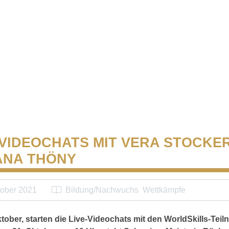
-VIDEOCHATS MIT VERA STOCKE
ANA THÖNY
tober 2021
Bildung/Nachwuchs
Wettkämpfe
tober, starten die Live-Videochats mit den WorldSkills-Te