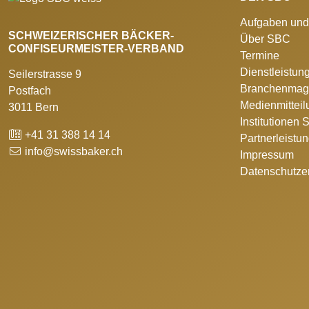
Aufgaben und
SCHWEIZERISCHER BÄCKER-
Über SBC
CONFISEURMEISTER-VERBAND
Termine
Dienstleistun
Seilerstrasse 9
Branchenmag
Postfach
Medienmittei
3011 Bern
Institutionen
+41 31 388 14 14
Partnerleistu
info@swissbaker.ch
Impressum
Datenschutze