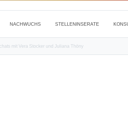
NACHWUCHS
STELLENINSERATE
KONS
chats mit Vera Stocker und Juliana Thöny