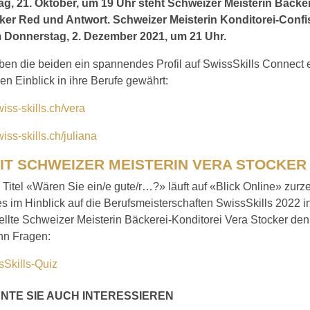
g, 21. Oktober, um 19 Uhr steht Schweizer Meisterin Bäcker
ker Red und Antwort. Schweizer Meisterin Konditorei-Confis
Donnerstag, 2. Dezember 2021, um 21 Uhr.
n die beiden ein spannendes Profil auf SwissSkills Connect er
hen Einblick in ihre Berufe gewährt:
iss-skills.ch/vera
iss-skills.ch/juliana
MIT SCHWEIZER MEISTERIN VERA STOCKER
Titel «Wären Sie ein/e gute/r…?» läuft auf «Blick Online» zurze
es im Hinblick auf die Berufsmeisterschaften SwissSkills 2022 
ellte Schweizer Meisterin Bäckerei-Konditorei Vera Stocker de
hn Fragen:
ssSkills-Quiz
NTE SIE AUCH INTERESSIEREN