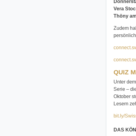
Donnersta
Vera Stoc
Thöny am 
Zudem habe
persön­lic
connect.sw
connect.sw
QUIZ 
Unter dem 
Serie – di
Oktober st
Lesern ze
bit.ly/Swi
DAS KÖN