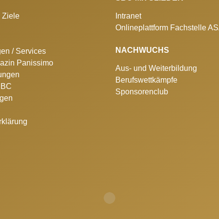
 Ziele
Intranet
Onlineplattform Fachstelle A
NACHWUCHS
gen / Services
azin Panissimo
Aus- und Weiterbildung
lungen
Berufswettkämpfe
 SBC
Sponsorenclub
ngen
rklärung