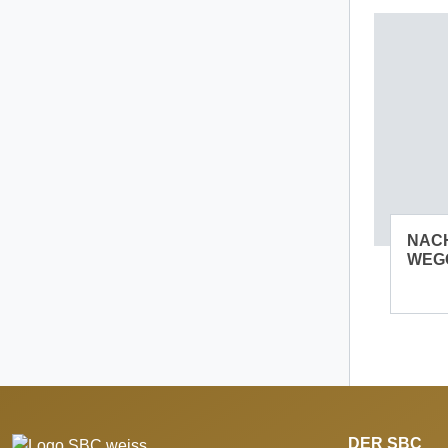
NAC
WEG
DER SBC