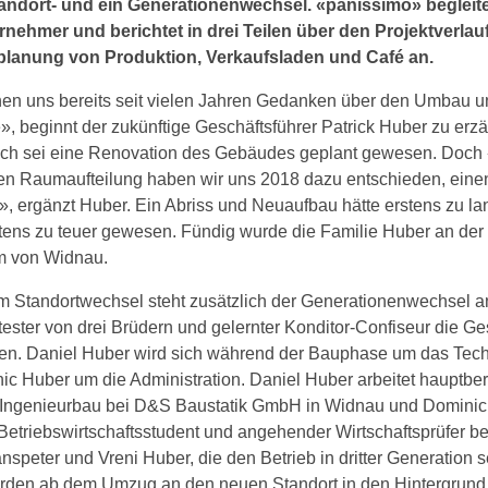
tandort- und ein Generationenwechsel. «panissimo» begleite
nehmer und berichtet in drei Teilen über den Projektverlauf.
lplanung von Produktion, Verkaufsladen und Café an.
en uns bereits seit vielen Jahren Gedanken über den Umbau u
, beginnt der zukünftige Geschäftsführer Patrick Huber zu erzä
ich sei eine Renovation des Gebäudes geplant gewesen. Doch 
en Raumaufteilung haben wir uns 2018 dazu entschieden, eine
, ergänzt Huber. Ein Abriss und Neuaufbau hätte erstens zu l
tens zu teuer gewesen. Fündig wurde die Familie Huber an der
m von Widnau.
 Standortwechsel steht zusätzlich der Generationenwechsel an
ltester von drei Brüdern und gelernter Konditor-Confiseur die Ge
n. Daniel Huber wird sich während der Bauphase um das Te
c Huber um die Administration. Daniel Huber arbeitet hauptberu
 Ingenieurbau bei D&S Baustatik GmbH in Widnau und Dominic 
etriebswirtschaftsstudent und angehender Wirtschaftsprüfer be
nspeter und Vreni Huber, die den Betrieb in dritter Generation s
rden ab dem Umzug an den neuen Standort in den Hintergrund t