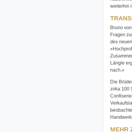
weiterhin 
TRANS
Bruno von
Fragen zu
des neuen
«Hochprofe
Zusammenar
Längle erg
nach.»
Die Brüder
zirka 100 
Confiseri
Verkaufsl
beobachten
Handwerk»
MEHR Z