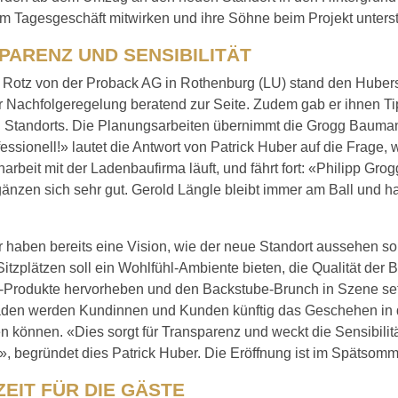
im Tagesgeschäft mitwirken und ihre Söhne beim Projekt unter­s
PARENZ UND SENSIBILITÄT
 Rotz von der Proback AG in Rothenburg (LU) stand den Hubers
r Nachfolgeregelung beratend zur Seite. Zudem gab er ihnen Ti
 Standorts. Die Planungsarbeiten übernimmt die Grogg Bau
ssionell!» lautet die Antwort von Patrick Huber auf die Frage, 
beit mit der Ladenbaufirma läuft, und fährt fort: «Philipp Gro
änzen sich sehr gut. Gerold Längle bleibt immer am Ball und h
 haben bereits eine Vision, wie der neue Standort aussehen sol
Sitzplätzen soll ein Wohlfühl-Ambiente bieten, die Qualität der 
e-Produkte hervorheben und den Backstube-Brunch in Szene se
aden werden Kundinnen und Kunden künftig das Geschehen in 
 können. «Dies sorgt für Transparenz und weckt die Sensibilitä
, begründet dies Patrick Huber. Die Eröffnung ist im Spätsom
EIT FÜR DIE GÄSTE