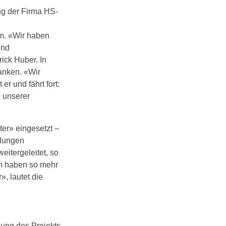
ng der Firma HS-
m. «Wir haben
und
ick Huber. In
lanken. «Wir
er und fährt fort:
 unserer
er» eingesetzt –
llungen
itergeleitet, so
n haben so mehr
», lautet die
nung des Projekts