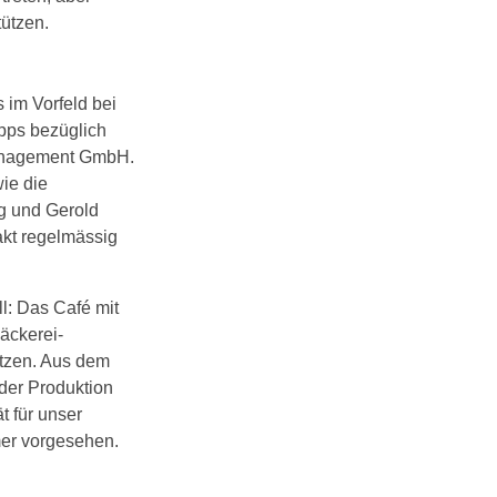
tützen.
 im Vorfeld bei
pps bezüglich
management GmbH.
wie die
gg und Gerold
akt regelmässig
l: Das Café mit
Bäckerei-
tzen. Aus dem
der Produktion
t für unser
mer vorgesehen.