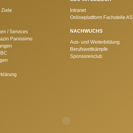
 Ziele
Intranet
Onlineplattform Fachstelle A
NACHWUCHS
gen / Services
azin Panissimo
Aus- und Weiterbildung
lungen
Berufswettkämpfe
 SBC
Sponsorenclub
ngen
rklärung