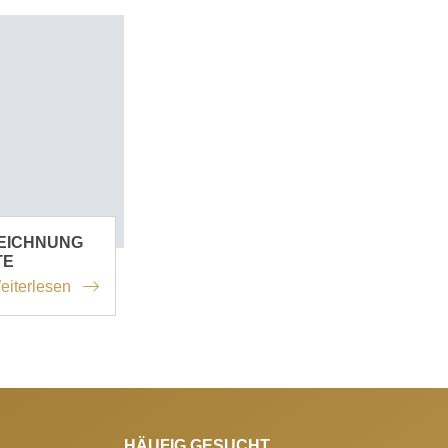
EICHNUNG
TE
eiterlesen
HÄUFIG GESUCHT