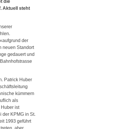
t die
 Aktuell steht
nserer
hlen.
«aufgrund der
n neuen Standort
ange gedauert und
 Bahnhofstrasse
. Patrick Huber
schäftsleitung
chnische kümmern
flich als
Huber ist
i der KPMG in St.
eit 1993 geführt
reten, aber