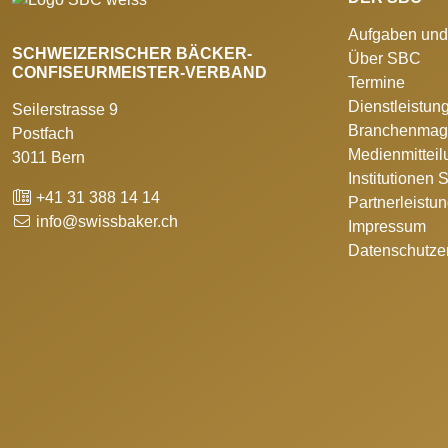
Aufgaben und
SCHWEIZERISCHER BÄCKER-
Über SBC
CONFISEURMEISTER-VERBAND
Termine
Dienstleistun
Seilerstrasse 9
Branchenmag
Postfach
Medienmittei
3011 Bern
Institutionen
+41 31 388 14 14
Partnerleistu
info@swissbaker.ch
Impressum
Datenschutze