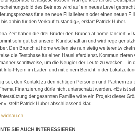
scheinungsbild des Betriebs wird auf ein neues Level gebracht
ierungsprozess für eine neue Filialleiterin oder einen neuen Fili
 bis anhin für den Verkauf zuständig», erklärt Patrick Huber.
ona-Zeit haben die drei Brüder den Brunch at home lanciert. «
mmt sehr gut bei unserer Kundschaft an und wird rege genutzt»,
ber. Den Brunch at home wollen sie nun stetig weiterentwickeln,
eise die Testphase für einen Hauslieferdienst. Kommunizieren 
änner schrittweise, um die Neugier der Leute zu wecken – in 
t Info-Flyern im Laden und mit einem Bericht in der Lokalzeitun
ig sei, den Kontakt zu den richtigen Personen und Partnern zu 
hema Finanzierung dürfe nicht unterschätzt werden. «Es ist seh
nterstützung der gesamten Familie wäre ein Projekt dieser Grö
», stellt Patrick Huber abschliessend klar.
-widnau.ch
NTE SIE AUCH INTERESSIEREN