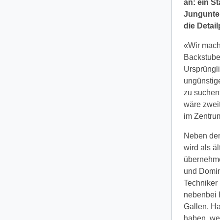
an: ein S
Jungunter
die Detai
«Wir mach
Backstube»
Ursprüngl
ungünstig
zu suchen»
wäre zwei
im Zentru
Neben dem
wird als ä
übernehme
und Domini
Techniker
nebenbei B
Gallen. Ha
haben, we