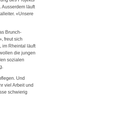
. Ausserdem läuft
alleiter. «Unsere
Das Brunch-
 freut sich
 im Rheintal läuft
wollen die jungen
den sozialen
g.
pflegen. Und
r viel Arbeit und
sse schwierig