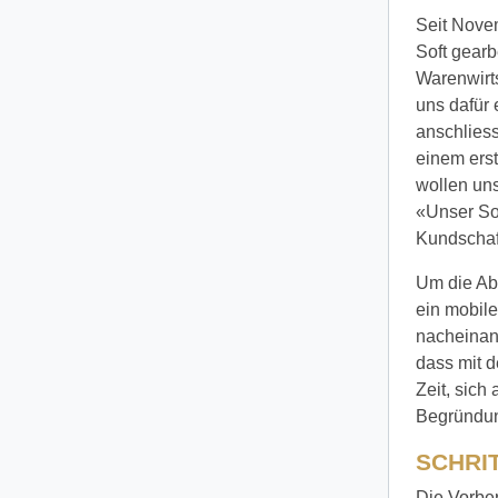
Seit Nove
Soft gearb
Warenwirt
uns dafür 
anschliess
einem erst
wollen uns
«Unser So
Kundschaf
Um die Ab
ein mobil
nacheinand
dass mit 
Zeit, sich
Begründun
SCHRI
Die Vorber