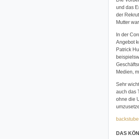
und das Er
der Rekrut
Mutter war
In der Cor
Angebot ko
Patrick Hu
beispielsw
Geschäftsm
Medien, mi
Sehr wicht
auch das T
ohne die U
umzusetzen
backstube
DAS KÖN