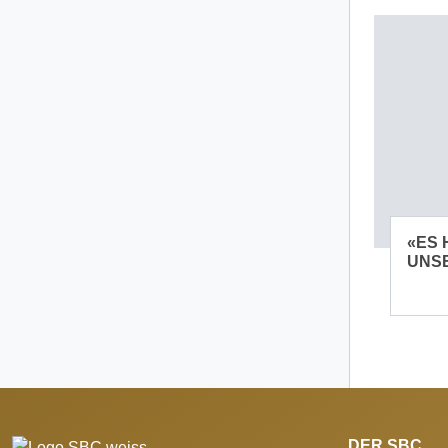
«ES 
UNS
DER SBC