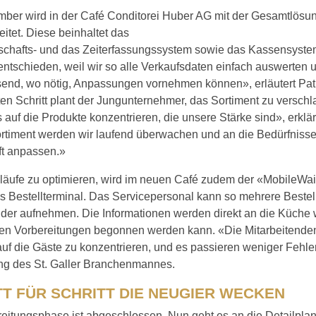
mber wird in der Café Conditorei Huber AG mit der Gesamtlösu
eitet. Diese beinhaltet das
schafts- und das Zeiterfassungssystem sowie das Kassensyste
entschieden, weil wir so alle Verkaufsdaten einfach auswerten 
end, wo nötig, Anpassungen vornehmen können», erläutert Patr
en Schritt plant der Jungunternehmer, das Sortiment zu versch
 auf die Produkte konzentrieren, die unsere Stärke sind», erklärt 
rtiment werden wir laufend überwachen und an die Bedürfnisse
t anpassen.»
läufe zu optimieren, wird im neuen Café zudem der «MobileWait
es Bestellterminal. Das Servicepersonal kann so mehrere Beste
er aufnehmen. Die Informationen werden direkt an die Küche we
den Vorbereitungen begonnen werden kann. «Die Mitarbeitende
 auf die Gäste zu konzentrieren, und es passieren weniger Fehler
g des St. Galler Branchenmannes.
TT FÜR SCHRITT DIE NEUGIER WECKEN
eitungsphase ist abgeschlossen. Nun geht es an die Detailpla