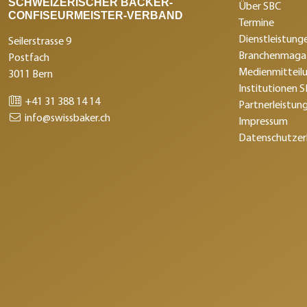
SCHWEIZERISCHER BÄCKER-
Über SBC
CONFISEURMEISTER-VERBAND
Termine
Dienstleistunge
Seilerstrasse 9
Branchenmagaz
Postfach
Medienmitteil
3011 Bern
Institutionen 
+41 31 388 14 14
Partnerleistun
info@swissbaker.ch
Impressum
Datenschutzer