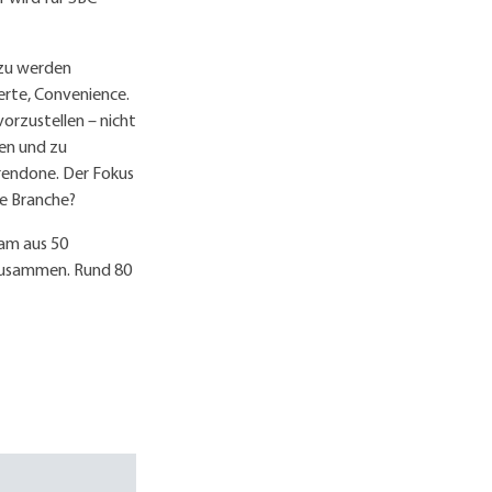
azu werden
erte, Convenience.
vorzustellen – nicht
nen und zu
Trendone. Der Fokus
ie Branche?
eam aus 50
n zusammen. Rund 80