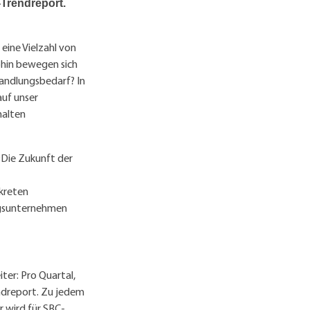
-Trendreport.
 eine Vielzahl von
ohin bewegen sich
andlungsbedarf? In
auf unser
halten
«Die Zukunft der
kreten
ungsunternehmen
ter: Pro Quartal,
endreport. Zu jedem
 wird für SBC-