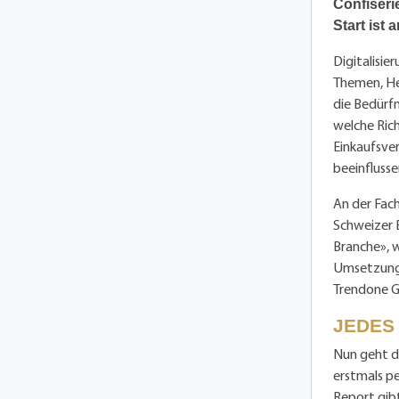
Confiseri
Start ist 
Digitalisie
Themen, He
die Bedürf
welche Rich
Einkaufsver
beeinflusse
An der Fac
Schweizer B
Branche», 
Umsetzungs
Trendone 
JEDES
Nun geht de
erstmals pe
Report gib