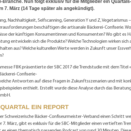
e-Branche. Nun folgt exklusiv für die Mitglieder ein Quartals
am 7. März (14 Tage später als angekündigt).
rung, Nachhaltigkeit, Selfscanning, Generation Y und Z, Vegetarismus –
rausforderungen beschäftigen die artisanale Bäckerei-Confiserie. W
nisse der künftigen Konsumentinnen und Konsumenten? Wo gibt es H
tung entwickeln sich die Produkte? Welche Technologien wirken sich 
halten aus? Welche kulturellen Werte werden in Zukunft unser Essver
n?
hmesse FBK präsentierte der SBC 2017 die Trendstudie mit dem Titel 
äckerei-Confiserie-
welche Antworten auf diese Fragen in Zukunftsszenarien und mit kon
beispielen enthielt. Erstellt wurde diese Analyse durch das Berat
GmbH.
 QUARTAL EIN REPORT
r Schweizerische Bäcker-Confiseurmeister-Verband einen Schritt wei
r 7. März, gibt es exklusiv für die SBC-Mitglieder einen vertieften Tr
t es einen thematisch passenden Podcast von rund 30 Minuten. Dieser