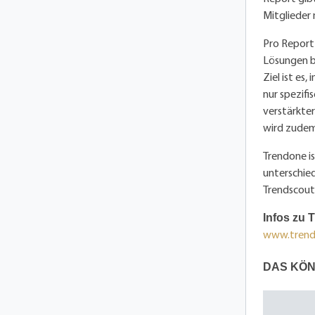
Mitglieder 
Pro Report 
Lösungen b
Ziel ist es
nur spezifi
verstärkter
wird zudem 
Trendone i
unterschied
Trendscout
Infos zu 
www.tren
DAS KÖN