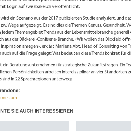
mit Login auf swissbaker.ch veröffentlicht.
wird ein Szenario aus der 2017 publizierten Studie analysiert, und d
zw. Wege aufgezeigt. Es sind dies die Themen Genuss, Gesundheit, W
, in jedem Themengebiet Trends aus der Lebensmittelbranche generell 
sch aus der Bäckerei-Confiserie-Branche. «Wir wollen das Blickfeld öff
 Inspiration anregen», erklärt Marilena Abt, Head of Consulting von 
auch auf die Frage gelegt: Was bedeuten diese Trends konkret für d
st ein Beratungsunternehmen für strategische Zukunftsfragen. Ein T
lichen Persönlichkeiten arbeiten interdisziplinär an vier Standorte
s sind in 22 Sprachregionen unterwegs.
Trendone:
done.com
NTE SIE AUCH INTERESSIEREN