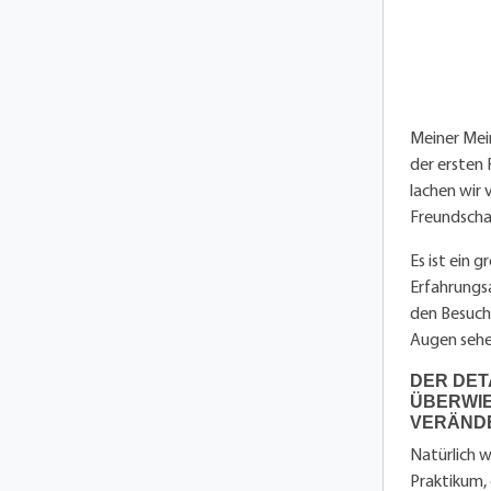
Meiner Mein
der ersten 
lachen wir 
Freundscha
Es ist ein 
Erfahrungs
den Besuche
Augen sehen
DER DET
ÜBERWIE
VERÄND
Natürlich w
Praktikum, 