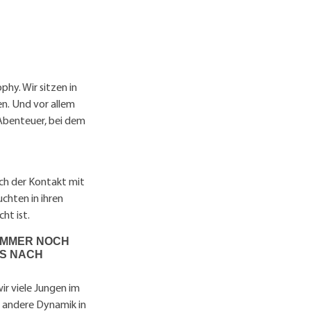
phy. Wir sitzen in
en. Und vor allem
 Abenteuer, bei dem
ch der Kontakt mit
chten in ihren
ht ist.
IMMER NOCH
IS NACH
ir viele Jungen im
e andere Dynamik in