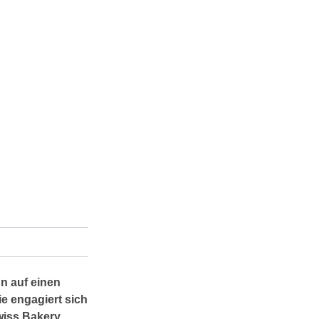
nn auf einen
e engagiert sich
Swiss Bakery