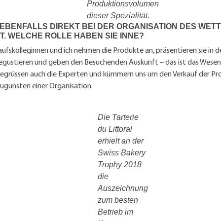
Produktionsvolumen
dieser Spezialität.
D EBENFALLS DIREKT BEI DER ORGANISATION DES WE
GT. WELCHE ROLLE HABEN SIE INNE?
ufskolleginnen und ich nehmen die Produkte an, präsentieren sie in d
degustieren und geben den Besuchenden Auskunft – das ist das Wesen
 begrüssen auch die Experten und kümmern uns um den Verkauf der P
ugunsten einer Organisation.
Die Tarterie
du Littoral
erhielt an der
Swiss Bakery
Trophy 2018
die
Auszeichnung
zum besten
Betrieb im