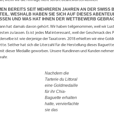
MEN BEREITS SEIT MEHREREN JAHREN AN DER SWISS 
TEIL. WESHALB HABEN SIE SICH AUF DIESES ABENTEU
SSEN UND WAS HAT IHNEN DER WETTBEWERB GEBRA
nn hat damals davon gehört. Wir haben teilgenommen, weil wir Lust
sten zu lassen. Es ist jedes Mal interessant, weil der Geschmack des 
erselbe ist wie derjenige der Taxatoren. 2018 erhielten wir eine Gold
te. Seither hat sich die Literzahl für die Herstellung dieses Baguette
mit dieser Medaille geworben. Unsere Kundinnen und Kunden nehmen si
wahr.
Nachdem die
Tarterie du Littoral
eine Goldmedaille
für ihr Chia-
Baguette erhalten
hatte, vervierfachte
sie das