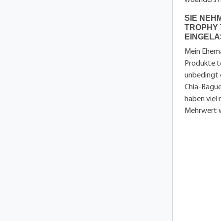
SIE NEH
TROPHY 
EINGELA
Mein Ehema
Produkte te
unbedingt d
Chia-Baguet
haben viel 
Mehrwert 