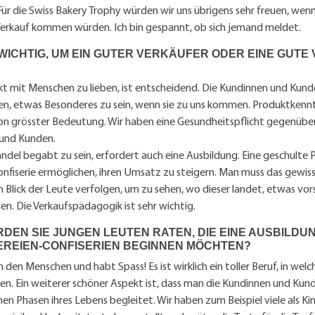
Für die Swiss Bakery Trophy würden wir uns übrigens sehr freuen, we
 Verkauf kommen würden. Ich bin gespannt, ob sich jemand meldet.
 WICHTIG, UM EIN GUTER VERKÄUFER ODER EINE GUTE
t mit Menschen zu lieben, ist entscheidend. Die Kundinnen und Kun
en, etwas Besonderes zu sein, wenn sie zu uns kommen. Produktkennt
von grösster Bedeutung. Wir haben eine Gesundheitspflicht gegenübe
und Kunden.
ndel begabt zu sein, erfordert auch eine Ausbildung. Eine geschulte P
nfiserie ermöglichen, ihren Umsatz zu steigern. Man muss das gewis
 Blick der Leute verfolgen, um zu sehen, wo dieser landet, etwas vor
en. Die Verkaufspädagogik ist sehr wichtig.
DEN SIE JUNGEN LEUTEN RATEN, DIE EINE AUSBILDU
EREIEN-CONFISERIEN BEGINNEN MÖCHTEN?
 den Menschen und habt Spass! Es ist wirklich ein toller Beruf, in welc
n. Ein weiterer schöner Aspekt ist, dass man die Kundinnen und Kund
en Phasen ihres Lebens begleitet. Wir haben zum Beispiel viele als K