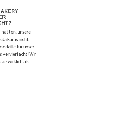
BAKERY
ER
CHT?
 hatten, unsere
Publikums nicht
medaille für unser
s vervierfacht! Wir
e wirklich als