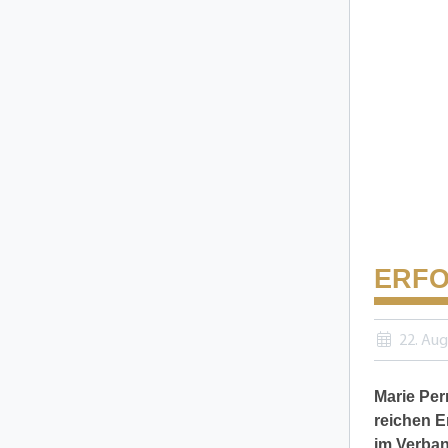
ERFO
22. Aug
Marie Per
reichen E
im Verban