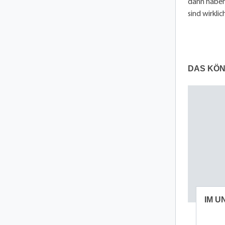
dann haben 
sind wirkli
DAS KÖN
IM 