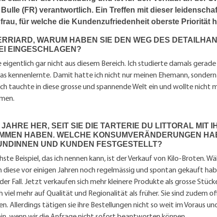
Bulle (FR) verantwortlich. Ein Treffen mit dieser leidenscha
rau, für welche die Kundenzufriedenheit oberste Priorität h
ERRIARD, WARUM HABEN SIE DEN WEG DES DETAILHAN
I EINGESCHLAGEN?
eigentlich gar nicht aus diesem Bereich. Ich studierte damals gerade
olas kennenlernte. Damit hatte ich nicht nur meinen Ehemann, sonder
ch tauchte in diese grosse und spannende Welt ein und wollte nicht 
men.
0 JAHRE HER, SEIT SIE DIE TARTERIE DU LITTORAL MIT
MMEN HABEN. WELCHE KONSUMVERÄNDERUNGEN HABE
UNDINNEN UND KUNDEN FESTGESTELLT?
hste Beispiel, das ich nennen kann, ist der Verkauf von Kilo-Broten. 
 diese vor einigen Jahren noch regelmässig und spontan gekauft habe
der Fall. Jetzt verkaufen sich mehr kleinere Produkte als grosse Stüc
 viel mehr auf Qualität und Regionalität als früher. Sie sind zudem of
n. Allerdings tätigen sie ihre Bestellungen nicht so weit im Voraus u
in, wenn wir die Anfrage nicht sofort beantworten können.