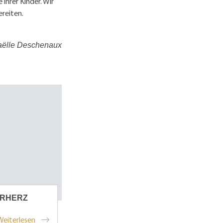
ihrer Kinder. Wir
ereiten.
naëlle Deschenaux
ERHERZ
Weiterlesen