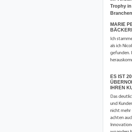
Trophy in 
Branchenf
MARIE P
BÄCKERE
Ich stamme 
als ich Nic
gefunden. I
herauskom
ES IST 2
ÜBERNO
IHREN K
Das deutlic
und Kunden
nicht mehr 
achten auch
Innovatione
woanders h