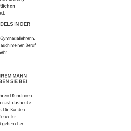
ftlichen
at.
DELS IN DER
 Gymnasiallehrerin,
n auch meinen Beruf
mehr
 IHREM MANN
N SIE BEI
Während Kundinnen
n, ist das heute
ke. Die Kunden
fener für
nd gehen eher