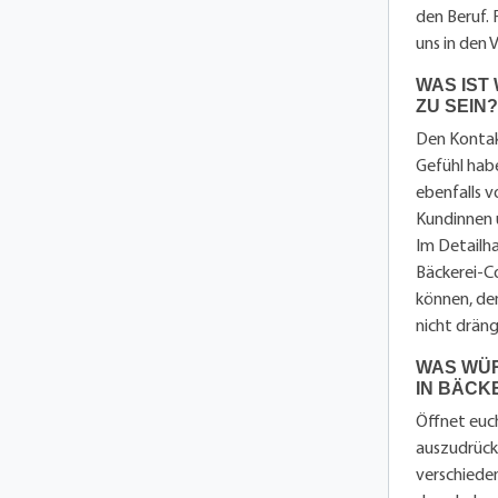
den Beruf. 
uns in den
WAS IST
ZU SEIN?
Den Kontak
Gefühl hab
ebenfalls 
Kundinnen 
Im Detailha
Bäckerei-Co
können, den
nicht dräng
WAS WÜR
IN BÄCK
Öffnet euch
auszudrücke
verschieden