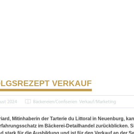
LGSREZEPT VERKAUF
ust 2024
Bäckereien/Confiserien
Verkauf/Marketing
riard, Mitinhaberin der Tarterie du Littoral in Neuenburg, ka
rfahrungsschatz im Bäckerei-Detailhandel zurückblicken. Si
d stark für die Ausbildung und ist für den Verkauf an der 