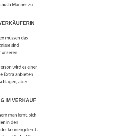
nn auch Männer zu
 VERKÄUFERIN
den müssen das
nisse sind
r unseren
erson wird es einer
se Extra anbieten
schlagen, aber
NG IM VERKAUF
hem man lernt, sich
en in den
inder kennengelernt,