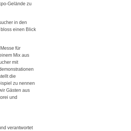
expo-Gelände zu
sucher in den
 bloss einen Blick
 Messe für
f einem Mix aus
ucher mit
hdemonstrationen
ellt die
eispiel zu nennen
wir Gästen aus
orei und
und verantwortet