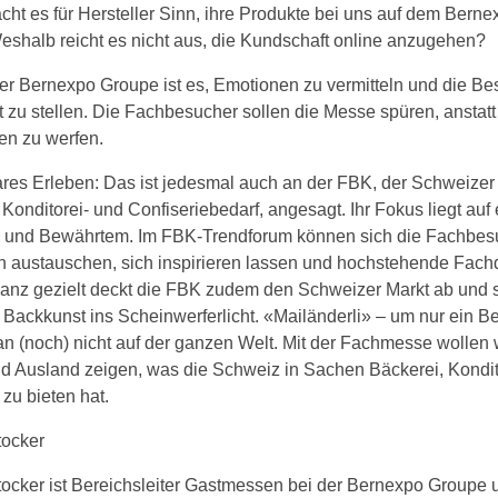
ht es für Hersteller Sinn, ihre Produkte bei uns auf dem Bern
eshalb reicht es nicht aus, die Kundschaft online anzugehen?
er Bernexpo Groupe ist es, Emotionen zu vermitteln und die Be
t zu stellen. Die Fachbesucher sollen die Messe spüren, anstatt
len zu werfen.
res Erleben: Das ist jedesmal auch an der FBK, der Schweizer
 Konditorei- und Confiseriebedarf, angesagt. Ihr Fokus liegt au
n und Bewährtem. Im FBK-Trendforum können sich die Fachbes
rn austauschen, sich inspirieren lassen und hochstehende Fac
anz gezielt deckt die FBK zudem den Schweizer Markt ab und st
Backkunst ins Scheinwerferlicht. «Mailänderli» – um nur ein B
n (noch) nicht auf der ganzen Welt. Mit der Fachmesse wollen 
nd Ausland zeigen, was die Schweiz in Sachen Bäckerei, Kondit
 zu bieten hat.
tocker
ocker ist Bereichsleiter Gastmessen bei der Bernexpo Groupe 