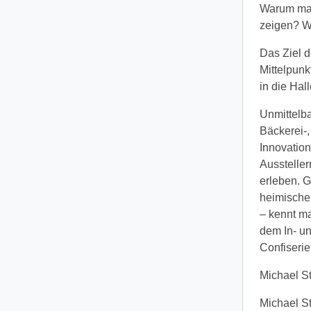
Warum mac
zeigen? W
Das Ziel d
Mittelpunk
in die Hal
Unmittelba
Bäckerei-,
Innovatio
Ausstelle
erleben. G
heimische 
– kennt ma
dem In- u
Confiserie
Michael S
Michael St