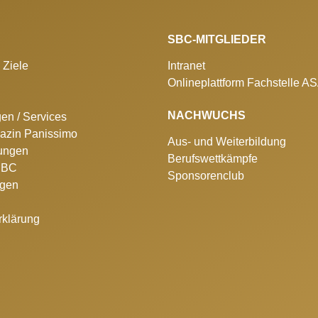
SBC-MITGLIEDER
 Ziele
Intranet
Onlineplattform Fachstelle A
NACHWUCHS
gen / Services
azin Panissimo
Aus- und Weiterbildung
lungen
Berufswettkämpfe
 SBC
Sponsorenclub
ngen
rklärung