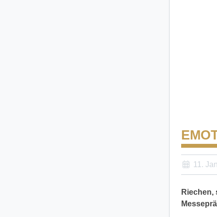
EMOT
11. Ja
Riechen, 
Messepräs