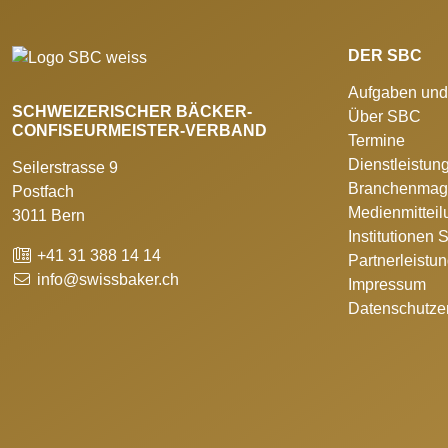
DER SBC
Aufgaben und
SCHWEIZERISCHER BÄCKER-
Über SBC
CONFISEURMEISTER-VERBAND
Termine
Dienstleistun
Seilerstrasse 9
Branchenmag
Postfach
Medienmittei
3011 Bern
Institutionen
+41 31 388 14 14
Partnerleistu
info@swissbaker.ch
Impressum
Datenschutze