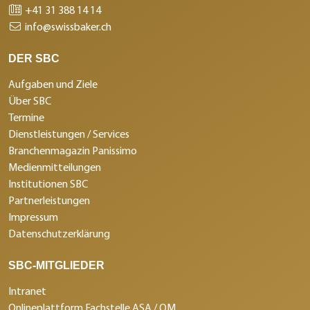
+41 31 388 14 14
info@swissbaker.ch
DER SBC
Aufgaben und Ziele
Über SBC
Termine
Dienstleistungen / Services
Branchenmagazin Panissimo
Medienmitteilungen
Institutionen SBC
Partnerleistungen
Impressum
Datenschutzerklärung
SBC-MITGLIEDER
Intranet
Onlineplattform Fachstelle ASA / QM