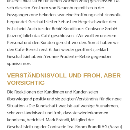
unsere Lokalitäten für sieben Wochen völlig geschlossen. Da
sich diese im Zentrum von Neuenburg mitten in der
Fussgängerzone befinden, war eine Eröffnung nicht sinnvoll»,
begründet Geschäftsleiter Sébastien Hegetschweiler den
Entscheid. Auch bei der Bebié Konditorei-Confiserie GmbH
(Luzern) blieb das Café geschlossen. «Wir wollten unserem
Personal und den Kunden gerecht werden. Somit haben wir
den Café-Bereich erst 6. Juni wieder geöffnet», erklärt
Geschäftsinhaberin Yvonne Prudente-Bebié gegenüber
«panissimo».
VERSTÄNDNISVOLL UND FROH, ABER
VORSICHTIG
Die Reaktionen der Kundinnen und Kunden seien
überwiegend positiv und sie zeigten Verständnis für die neue
Situation. «Die Kundschaft war, bis auf wenige Ausnahmen,
sehr verständnisvoll und froh, dass sie wiederkommen
konnten», berichtet Mark Brändli, Mitglied der
Geschäftsleitung der Confiserie Tea-Room Brändli AG (Aarau).