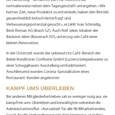
normalerweise neben dem Tagesgeschäft untergehen. «Wir
hatten Zeit, neue Produkte zu entwickeln, haben den Betrieb
gesamtheitlich kritisch hinterfragt und
Verbesserungspotenzial gesucht», erzählt Ivan Schmidig,
Beck Roman AG (Ibach SZ). Auch Rolf Jeker, Inhaber der
Bäckerei Jeker (Büsserach SO), unterzog sein Café einer
kleinen Renovation.
In der Osterzeit wurde der un­benutzte Café-Bereich der
Bebié Konditorei-Confiserie GmbH (Luzern) beispielsweise zu
einer Schoggihasen-Ausstellung umfunktioniert.
Anschliessend wurden Corona-Spezialitäten eines
Restaurant-Kunden angeboten.
KAMPF UMS ÜBERLEBEN
Bei anderen Mitgliederbetrieben sah es weniger rosig aus, sie
kämpften ums Überleben und bewältigten nebenbei die
Administrationsflut: «Kurzarbeit für alle 96 Mitarbeitenden,
Covid-Kredit, Verhandlungen mit dem Vermieter, ständige