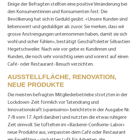
Einige der Befragten stellten eine positive Veränderung bei
den Konsumentinnen und Konsumenten fest: Die
Bevölkerung hat sich in Geduld geübt. «Unsere Kunden sind
liebenswert und geduldiger als zuvor. Sie merken, dass wir
grosse Anstrengungen unternommen haben, damit sie sich
wohl und sicher fühlen», bestätigt Geschäftsleiter Sébastien
Hegetschweiler. Nach wie vor gebe es Kundinnen und
Kunden, die noch sehr vorsichtig seien und vorerst auf einen
Café- oder Restaurant-Besuch verzichten.
AUSSTELLFLÄCHE, RENOVATION,
NEUE PRODUKTE
Die meisten befragten Mitgliederbetriebe strotzten in der
Lockdown-Zeit förmlich vor Tatendrang und
Innovationskraft («panissimo» berichtete in der Ausgabe Nr.
7 /8 vom 17. April darüber) und nutzten die etwas ruhigere
Zeit sinnvoll. Sie tüftelten im «Bäckerei-Confiserie-Labor»
neue Produkte aus, verpassten dem Café oder Restaurant
ein Facelifting – sie hatten Luft für Arbeiten, die