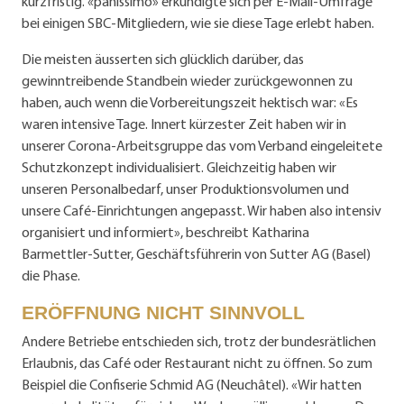
kurzfristig. «panissimo» erkundigte sich per E-Mail-Umfrage
bei einigen SBC-Mitgliedern, wie sie diese Tage erlebt haben.
Die meisten äusserten sich glücklich darüber, das
gewinntreibende Standbein wieder zurückgewonnen zu
haben, auch wenn die Vorbereitungszeit hektisch war: «Es
waren intensive Tage. Innert kürzester Zeit haben wir in
unserer Corona-Arbeitsgruppe das vom Verband eingeleitete
Schutzkonzept individualisiert. Gleichzeitig haben wir
unseren Personalbedarf, unser Produktionsvolumen und
unsere Café-Einrichtungen angepasst. Wir haben also intensiv
organisiert und informiert», beschreibt Katharina
Barmettler-Sutter, Geschäftsführerin von Sutter AG (Basel)
die Phase.
ERÖFFNUNG NICHT SINNVOLL
Andere Betriebe entschieden sich, trotz der bundesrätlichen
Erlaubnis, das Café oder Restaurant nicht zu öffnen. So zum
Beispiel die Confiserie Schmid AG (Neuchâtel). «Wir hatten