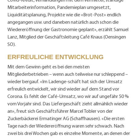
Mitarbeiterinformation, Pandemieplan umgesetzt,
Liquiditätsplanung, Projekte wie die «Brot-Post» endlich
angegangen usw. und daneben natürlich auch schon die
Wiedereröffnung der Gastronomie geplant», erzählt Samuel
Lanz, Mitglied der Geschäftsleitung Café Knaus (Oensingen
SO).
ERFREULICHE ENTWICKLUNG
Mit dem Gewinn geht es bei den meisten
Mitgliederbetrieben – wenn auch teilweise nur schleppend –
wieder bergauf. «Im Ladenge-schäft hat sich der Umsatz
erfreulich entwickelt, wir sind wieder auf dem Stand vor
Corona. Es fehlt der Café-Umsatz, wo wir auf ungefähr 50 %
vom Vorjahr sind. Das Liefergeschäft zieht allmählich wieder
an», freut sich Geschäftsführer Marcel Tobler von der
Zuckerbäckerei Ermatinger AG (Schaffhausen). «Die ersten
Tage nach der Wiedereröffnung waren sehr schwach. Nach
zwei bis drei Wochen gab es einzelne Momente, an denen der