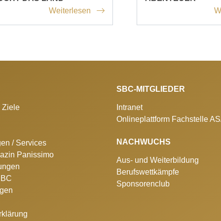
Weiterlesen
W
SBC-MITGLIEDER
 Ziele
Intranet
Onlineplattform Fachstelle A
NACHWUCHS
gen / Services
azin Panissimo
Aus- und Weiterbildung
lungen
Berufswettkämpfe
 SBC
Sponsorenclub
ngen
rklärung