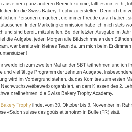
 aus einem ganz anderen Bereich komme, fällt es mir leicht, Inh
edien für die Swiss Bakery Trophy zu erstellen. Denn ich bin v
aftlichen Personen umgeben, die immer Freude daran haben, si
utauschen. In der Marketingkommission habe ich mich stets woh
h und sind bereit, mitzuhelfen. Bei der letzten Ausgabe im Jahr
el die Aufgabe, jeden Morgen alle Bildschirme an den Ständen
nkam, war bereits ein kleines Team da, um mich beim Erklimme
 unterstützen!
hr werde ich zum zweiten Mal an der SBT teilnehmen und ich fr
ge und vielfältige Programm der zehnten Ausgabe. Insbesondere
dung wird im Vordergrund stehen, da das Komitee zum ersten Ma
n Nachwuchswettbewerb organisiert, an dem Klassen des 2. Leh
hweiz teilnehmen: die Swiss Bakery Trophy Academy.
 Bakery Trophy
findet vom 30. Oktober bis 3. November im Ra
e «Salon suisse des goûts et terroirs» in Bulle (FR) statt.