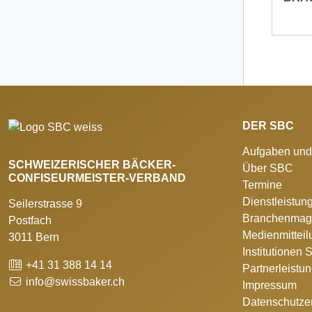
DER SBC
Aufgaben und
SCHWEIZERISCHER BÄCKER-
Über SBC
CONFISEURMEISTER-VERBAND
Termine
Dienstleistun
Seilerstrasse 9
Branchenmag
Postfach
Medienmittei
3011 Bern
Institutionen
+41 31 388 14 14
Partnerleistu
info@swissbaker.ch
Impressum
Datenschutze