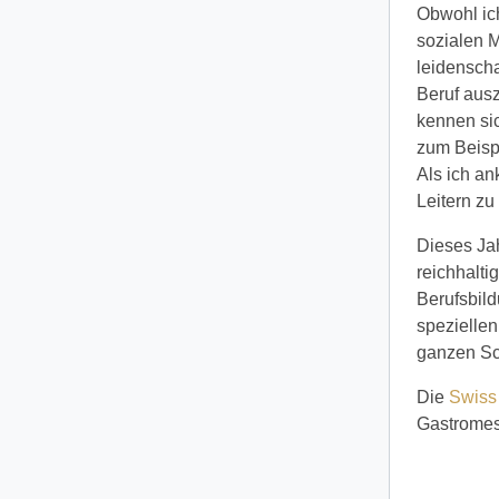
Obwohl ich
sozialen M
leidensch
Beruf ausz
kennen sic
zum Beispi
Als ich a
Leitern zu
Dieses Ja
reichhalti
Berufsbil
spezielle
ganzen Sc
Die
Swiss
Gastromess