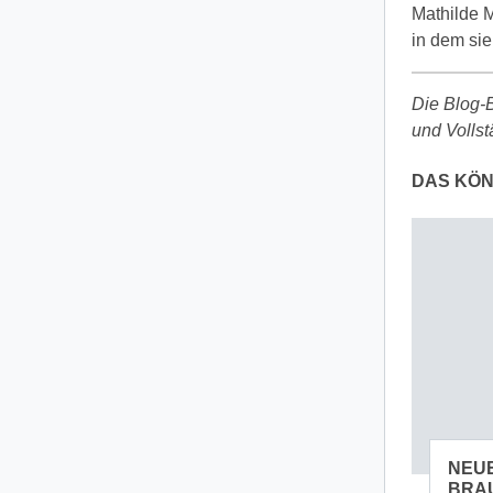
Mathilde M
in dem sie
Die Blog-B
und Volls
DAS KÖN
NEU
BRA