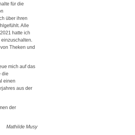
alte für die
on
ch über ihren
lgefühlt. Alle
 2021 hatte ich
 einzuschalten.
n von Theken und
eue mich auf das
 die
l einen
rjahres aus der
hmen der
Mathilde Musy