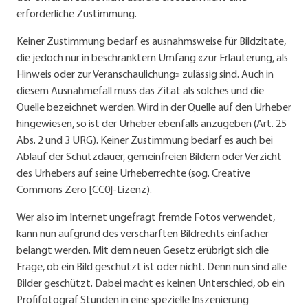
erforderliche Zustimmung.
Keiner Zustimmung bedarf es ausnahmsweise für Bildzitate,
die jedoch nur in beschränktem Umfang «zur Erläuterung, als
Hinweis oder zur Veranschaulichung» zulässig sind. Auch in
diesem Ausnahmefall muss das Zitat als solches und die
Quelle bezeichnet werden. Wird in der Quelle auf den Urheber
hingewiesen, so ist der Urheber ebenfalls anzugeben (Art. 25
Abs. 2 und 3 URG). Keiner Zustimmung bedarf es auch bei
Ablauf der Schutzdauer, gemeinfreien Bildern oder Verzicht
des Urhebers auf seine Urheberrechte (sog. Creative
Commons Zero [CC0]-Lizenz).
Wer also im Internet ungefragt fremde Fotos verwendet,
kann nun aufgrund des verschärften Bild­rechts einfacher
belangt werden. Mit dem neuen Gesetz erübrigt sich die
Frage, ob ein Bild geschützt ist oder nicht. Denn nun sind alle
Bilder geschützt. Dabei macht es keinen Unterschied, ob ein
Profifotograf Stunden in eine spezielle Inszenierung