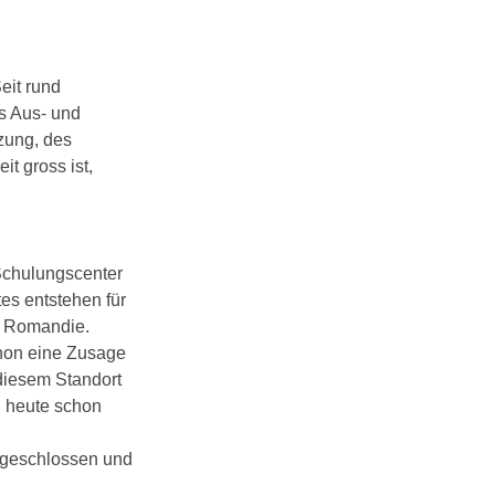
eit rund
es Aus- und
zung, des
t gross ist,
chulungscenter
tes entstehen für
e Romandie.
chon eine Zusage
diesem Standort
d heute schon
 geschlossen und