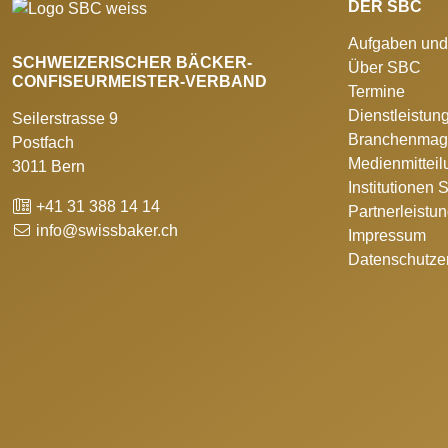
DER SBC
Aufgaben und
SCHWEIZERISCHER BÄCKER-
Über SBC
CONFISEURMEISTER-VERBAND
Termine
Dienstleistun
Seilerstrasse 9
Branchenmag
Postfach
Medienmittei
3011 Bern
Institutionen
+41 31 388 14 14
Partnerleistu
info@swissbaker.ch
Impressum
Datenschutze