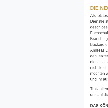
DIE N
Als letzte
Dienstlei
geschlosse
Fachschule
Branche gu
Bäckereie
Andreas Do
den letzt
diese so s
nicht leic
möchten w
und ihr a
Trotz alle
uns auf di
DAS KÖN