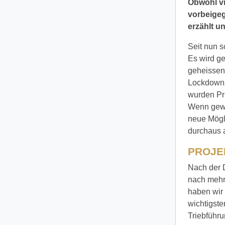
Obwohl vi
vorbeige
erzählt u
Seit nun s
Es wird ge
geheissen
Lockdowns 
wurden Pr
Wenn gewo
neue Mögl
durchaus 
PROJE
Nach der 
nach mehr
haben wir 
wichtigst
Triebführ