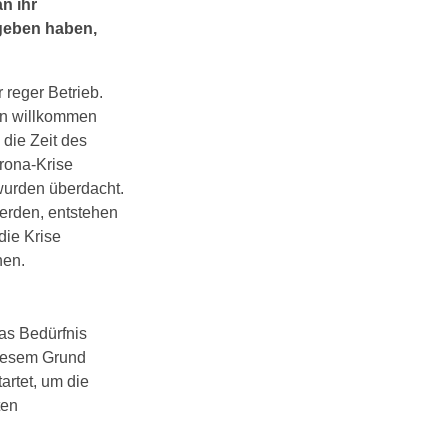
n ihr
geben haben,
 reger Betrieb.
den willkommen
die Zeit des
rona-Krise
wurden überdacht.
erden, entstehen
die Krise
hen.
as Bedürfnis
diesem Grund
artet, um die
ten