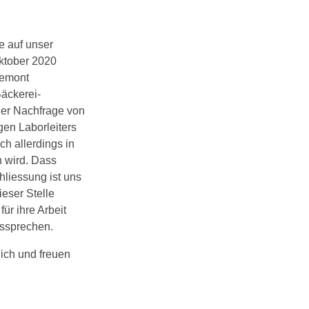
e auf unser
ktober 2020
hemont
Bäckerei-
der Nachfrage von
en Laborleiters
h allerdings in
 wird. Dass
hliessung ist uns
ieser Stelle
r ihre Arbeit
ussprechen.
lich und freuen