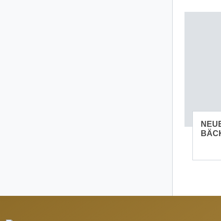
NEU
BÄC