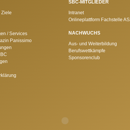
SBC-MITGLIEDER
 Ziele
Intranet
Onlineplattform Fachstelle A
NACHWUCHS
gen / Services
azin Panissimo
Aus- und Weiterbildung
lungen
Berufswettkämpfe
 SBC
Sponsorenclub
ngen
rklärung