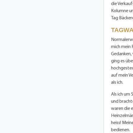
die Verkauf
Kolumne und
Tag Bäckere
TAGWA
Normalerwe
mich mein 
Gedanken, 
ging es übe
hochgestec
auf mein Ve
als ich.
Als ich um 
und brachte
waren die e
Heinzelmän
heiss! Mei
bedienen.