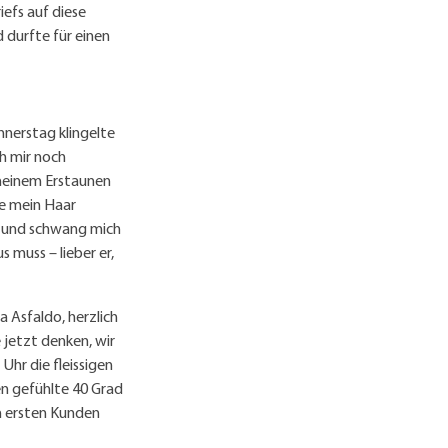
iefs auf diese
 durfte für einen
nerstag klingelte
h mir noch
meinem Erstaunen
be mein Haar
, und schwang mich
 muss – lieber er,
a Asfaldo, herzlich
 jetzt denken, wir
 Uhr die fleissigen
n gefühlte 40 Grad
n ersten Kunden