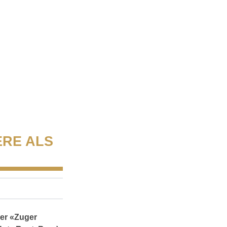
ERE ALS
der «Zuger