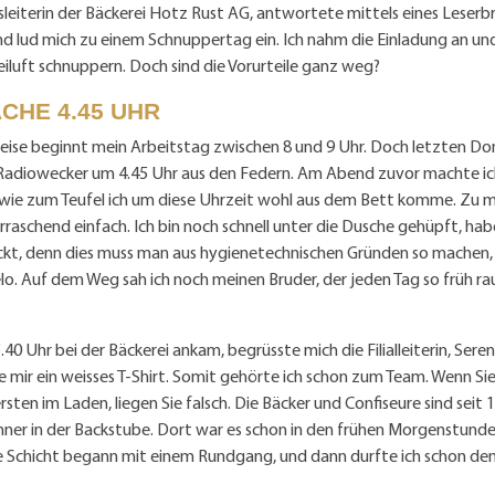
sleiterin der Bäckerei Hotz Rust AG, antwortete mittels eines Leserbr
 lud mich zu einem Schnuppertag ein. Ich nahm die Einladung an und
iluft schnuppern. Doch sind die Vorurteile ganz weg?
CHE 4.45 UHR
ise beginnt mein Arbeitstag zwischen 8 und 9 Uhr. Doch letzten Don
Radiowecker um 4.45 Uhr aus den Federn. Am Abend zuvor machte ic
wie zum Teufel ich um diese Uhrzeit wohl aus dem Bett komme. Zu 
rraschend einfach. Ich bin noch schnell unter die Dusche gehüpft, ha
kt, denn dies muss man aus hygienetechnischen Gründen so machen
lo. Auf dem Weg sah ich noch meinen Bruder, der jeden Tag so früh raus
5.40 Uhr bei der Bäckerei ankam, begrüsste mich die Filialleiterin, Seren
 mir ein weisses T-Shirt. Somit gehörte ich schon zum Team. Wenn Sie
rsten im Laden, liegen Sie falsch. Die Bäcker und Confiseure sind seit 1
ner in der Backstube. Dort war es schon in den frühen Morgenstunde
ne Schicht begann mit einem Rundgang, und dann durfte ich schon de