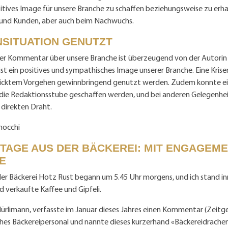
sitives Image für unsere Branche zu schaffen beziehungsweise zu erha
und Kunden, aber auch beim Nachwuchs.
NSITUATION GENUTZT
ver Kommentar über unsere Branche ist überzeugend von der Autorin 
ist ein positives und sympathisches Image unserer Branche. Eine Kris
icktem Vorgehen gewinnbringend genutzt werden. Zudem konnte ei
 die Redaktionsstube geschaffen werden, und bei anderen Gelegenhe
 direkten Draht.
nocchi
TAGE AUS DER BÄCKEREI: MIT ENGAGEM
E
der Bäckerei Hotz Rust begann um 5.45 Uhr morgens, und ich stand i
d verkaufte Kaffee und Gipfeli.
Hürlimann, verfasste im Januar dieses Jahres einen Kommentar (Zeitge
ches Bäckereipersonal und nannte dieses kurzerhand «Bäckereidrache