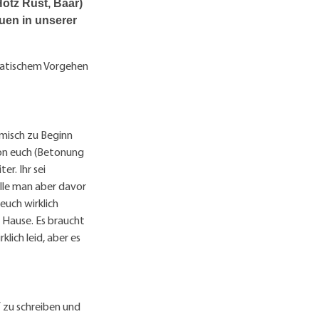
otz Rust, Baar)
uen in unserer
matischem Vorgehen
emisch zu Beginn
von euch (Betonung
er. Ihr sei
lle man aber davor
euch wirklich
 Hause. Es braucht
klich leid, aber es
 zu schreiben und