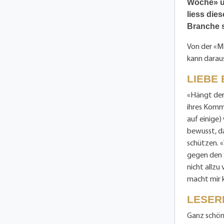
Woche» üb
liess die
Branche s
Von der «M
kann daraus
LIEBE
«Hängt der 
ihres Komme
auf einige) 
bewusst, d
schützen. «
gegen den 
nicht allzu 
macht mir k
LESER
Ganz schön 