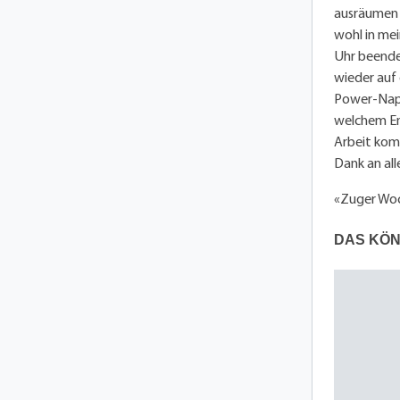
ausräumen u
wohl in mei
Uhr beendet
wieder auf 
Power-Nap 
welchem En
Arbeit komm
Dank an all
«Zuger Wo
DAS KÖN