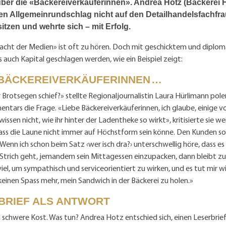
er die «Bäckereiverkäuferinnen». Andrea Hotz (Bäckerei H
sen Allgemeinrundschlag nicht auf den Detailhandelsfachfra
itzen und wehrte sich – mit Erfolg.
acht der Medien» ist oft zu hören. Doch mit geschicktem und diplo
 auch Kapital geschlagen werden, wie ein Beispiel zeigt:
 BÄCKEREIVERKÄUFERINNEN …
Brotsegen schief?» stellte Regionaljournalistin Laura Hürlimann pol
ntars die Frage. «Liebe Bäckereiverkäuferinnen, ich glaube, einige 
wissen nicht, wie ihr hinter der Ladentheke so wirkt», kritisierte sie weit
ass die Laune nicht immer auf Höchstform sein könne. Den Kunden so
Wenn ich schon beim Satz ‹wer isch dra?› unterschwellig höre, dass es 
Strich geht, jemandem sein Mittagessen einzupacken, dann bleibt zu
viel, um sympathisch und serviceorientiert zu wirken, und es tut mir wir
einen Spass mehr, mein Sandwich in der Bäckerei zu holen.»
BRIEF ALS ANTWORT
schwere Kost. Was tun? Andrea Hotz entschied sich, einen Leserbrief