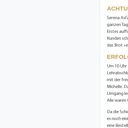
ACHTUN
Serena Asfa
ganzen Tag.
Erstes auff
Kunden sch
das Brot «e
ERFOL
Um 10 Uhr t
Lehrabschl
mit der fre
Michelle. D
Umgang legt
Alle waren
Da die Schi
es noch ein
eine Beste