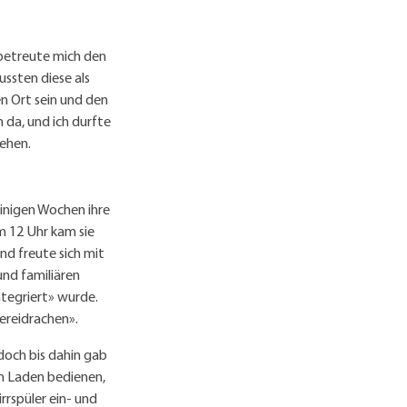
 betreute mich den
ussten diese als
en Ort sein und den
da, und ich durfte
sehen.
 einigen Wochen ihre
m 12 Uhr kam sie
nd freute sich mit
und familiären
ntegriert» wurde.
ereidrachen».
doch bis dahin gab
im Laden bedienen,
rspüler ein- und