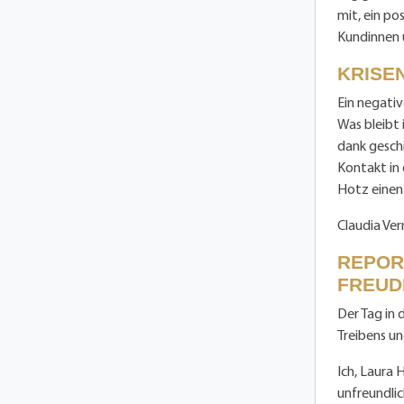
mit, ein po
Kundinnen 
KRISE
Ein negati
Was bleibt 
dank gesch
Kontakt in
Hotz einen
Claudia Ver
REPOR
FREUD
Der Tag in 
Treibens un
Ich, Laura 
unfreundli