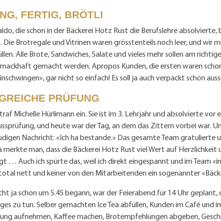
G, FERTIG, BRÖTLI
ldo, die schon in der Bäckerei Hotz Rust die Berufslehre absolvierte,
 Die Brotregale und Vitrinen waren grösstenteils noch leer, und wir m
üllen. Alle Brote, Sandwiches, Salate und vieles mehr sollen am richtig
mackhaft gemacht werden. Apropos Kunden, die ersten waren schon 
inschwingen», gar nicht so einfach! Es soll ja auch verpackt schön aus
GREICHE PRÜFUNG
raf Michelle Hürlimann ein. Sie ist im 3. Lehrjahr und absolvierte vor
ussprüfung, und heute war der Tag, an dem das Zittern vorbei war. U
udigen Nachricht: «Ich ha bestande.» Das gesamte Team gratulierte u
a merkte man, dass die Bäckerei Hotz Rust viel Wert auf Herzlichkeit 
 … Auch ich spürte das, weil ich direkt eingespannt und im Team «i
 total nett und keiner von den Mitarbeitenden ein sogenannter «Bäck
cht ja schon um 5.45 begann, war der Feierabend für 14 Uhr geplant, 
iges zu tun. Selber gemachten Ice Tea abfüllen, Kunden im Café und 
llung aufnehmen, Kaffee machen, Brotempfehlungen abgeben, Geschir