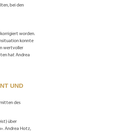
lten, bei den
korrigiert worden.
ensituation konnte
n wertvoller
iten hat Andrea
ENT UND
nmitten des
ist) über
n». Andrea Hotz,