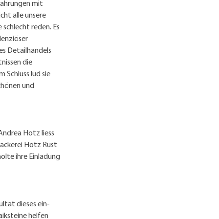
rfahrungen mit
cht alle unsere
 schlecht reden. Es
denziöser
des Detailhandels
nissen die
m Schluss lud sie
schönen und
Andrea Hotz liess
Bäckerei Hotz Rust
holte ihre Einladung
ltat dieses ein­
aiksteine helfen