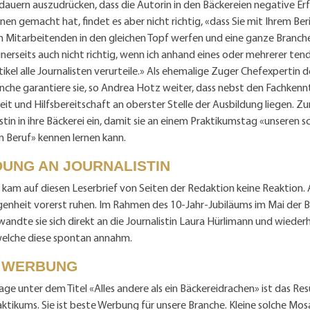
edauern auszudrücken, dass die Autorin in den Bäckereien negative E
nen gemacht hat, findet es aber nicht richtig, «dass Sie mit Ihrem Beri
 Mitarbeitenden in den gleichen Topf werfen und eine ganze Branche
nerseits auch nicht richtig, wenn ich anhand eines oder mehrerer ten
ikel alle Journalisten verurteile.» Als ehemalige Zuger Chefexpertin 
nche garantiere sie, so Andrea Hotz weiter, dass nebst den Fachkennt
eit und Hilfsbereitschaft an oberster Stelle der Ausbildung liegen. Zu
istin in ihre Bäckerei ein, damit sie an einem Praktikumstag «unseren 
 Beruf» kennen lernen kann.
DUNG AN JOURNALISTIN
 kam auf diesen Leserbrief von Seiten der Redaktion keine Reaktion. 
genheit vorerst ruhen. Im Rahmen des 10-Jahr-Jubiläums im Mai der 
wandte sie sich direkt an die Journalistin Laura Hürlimann und wieder
welche diese spontan annahm.
 WERBUNG
ge unter dem Titel «Alles andere als ein Bäckereidrachen» ist das Resu
ktikums. Sie ist beste Werbung für unsere Branche. Kleine solche Mos