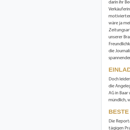
darin ihr B
Verkäuferin
motivierten
wäre ja mei
Zeitungsart
unserer Bra
Freundlichk
die Journal
spannenden
EINLA
Doch leider
die Angele
AG in Baar 
mündlich, 
BESTE
Die Reporta
tägigen Pra