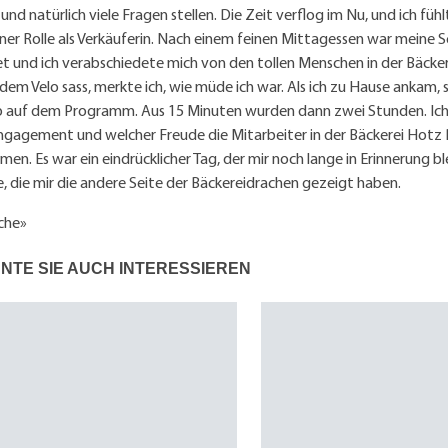
nd natürlich viele Fragen stellen. Die Zeit verflog im Nu, und ich fühl
ner Rolle als Verkäuferin. Nach einem feinen Mittagessen war meine 
 und ich verabschiedete mich von den tollen Menschen in der Bäckerei
dem Velo sass, merkte ich, wie müde ich war. Als ich zu Hause ankam, s
auf dem Programm. Aus 15 Minuten wurden dann zwei Stunden. Ich
gagement und welcher Freude die Mitarbeiter in der Bäckerei Hotz 
en. Es war ein eindrücklicher Tag, der mir noch lange in Erinnerung bl
e, die mir die andere Seite der Bäckereidrachen gezeigt haben.
che»
NTE SIE AUCH INTERESSIEREN