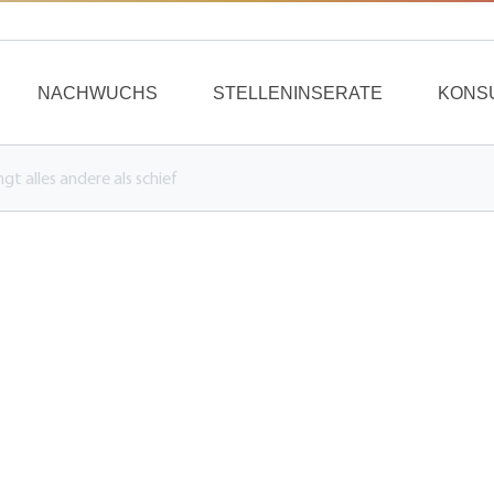
NACHWUCHS
STELLENINSERATE
KONS
t alles andere als schief