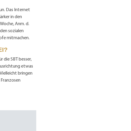
un. Das Internet
ärker in den
e Woche, Anm. d.
 den sozialen
mpfe mitmachen.
EI?
r die SBT besser,
Ausrichtung etwas
ielleicht bringen
e Franzosen