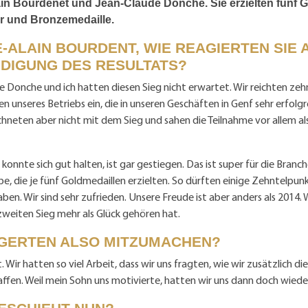
ain Bourdenet und Jean-Claude Donche. Sie erzielten fünf G
er und Bronzemedaille.
-ALAIN BOURDENT, WIE REAGIERTEN SIE 
DIGUNG DES RESULTATS?
 Donche und ich hatten diesen Sieg nicht erwartet. Wir reichten zeh
en unseres Betriebs ein, die in unseren Geschäften in Genf sehr erfolg
echneten aber nicht mit dem Sieg und sahen die Teilnahme vor allem a
konnte sich gut halten, ist gar gestiegen. Das ist super für die Branch
be, die je fünf Goldmedaillen erzielten. So dürften einige Zehntelpu
en. Wir sind sehr zufrieden. Unsere Freude ist aber anders als 2014. 
weiten Sieg mehr als Glück gehören hat.
ÖGERTEN ALSO MITZUMACHEN?
 Wir hatten so viel Arbeit, dass wir uns fragten, wie wir zusätzlich di
ffen. Weil mein Sohn uns motivierte, hatten wir uns dann doch wieder