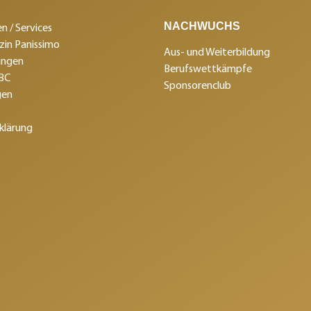
NACHWUCHS
n / Services
in Panissimo
Aus- und Weiterbildung
ungen
Berufswettkämpfe
SBC
Sponsorenclub
gen
klärung