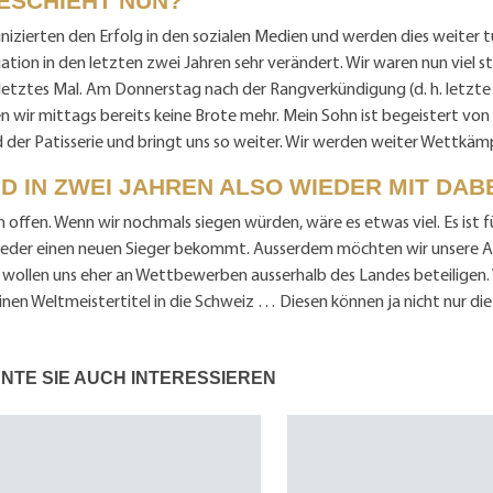
ESCHIEHT NUN?
zierten den Erfolg in den sozialen Medien und werden dies weiter t
uation in den letzten zwei Jahren sehr verändert. Wir waren nun viel st
 letztes Mal. Am Donnerstag nach der Rangverkündigung (d. h. letzt
n wir mittags bereits keine Brote mehr. Mein Sohn ist begeistert von
 der Patisserie und bringt uns so weiter. Wir werden weiter Wettkä
ND IN ZWEI JAHREN ALSO WIEDER MIT DAB
h offen. Wenn wir nochmals siegen würden, wäre es etwas viel. Es ist fü
ieder einen neuen Sieger bekommt. Ausserdem möchten wir unsere 
 wollen uns eher an Wettbewerben ausserhalb des Landes beteiligen. V
einen Weltmeistertitel in die Schweiz … Diesen können ja nicht nur di
NTE SIE AUCH INTERESSIEREN