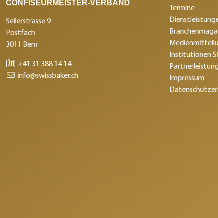
CONFISEURMEISTER-VERBAND
Termine
Dienstleistunge
Seilerstrasse 9
Branchenmagaz
Postfach
Medienmitteil
3011 Bern
Institutionen 
+41 31 388 14 14
Partnerleistun
info@swissbaker.ch
Impressum
Datenschutzer