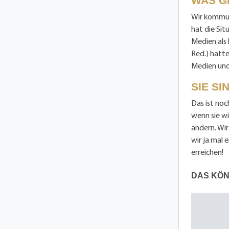
WAS G
Wir kommuni
hat die Sit
Medien als
Red.) hatte
Medien und
SIE SI
Das ist noc
wenn sie w
ändern. Wir
wir ja mal 
erreichen!
DAS KÖN