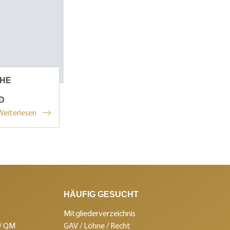
OHE
D
Weiterlesen
HÄUFIG GESUCHT
Mitgliederverzeichnis
 / QM
GAV / Löhne / Recht