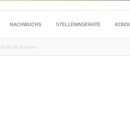
NACHWUCHS
STELLENINSERATE
KONS
per für die Branche»