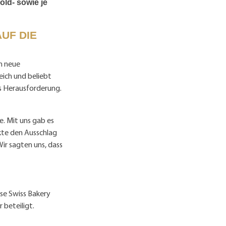
old- sowie je
AUF DIE
n neue
reich und beliebt
ls Herausforderung.
e. Mit uns gab es
nkte den Ausschlag
Wir sagten uns, dass
ese Swiss Bakery
 beteiligt.