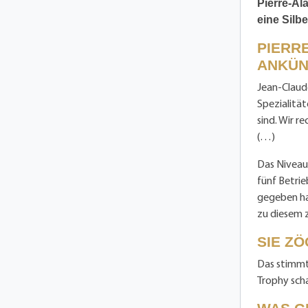
Pierre-Al
eine Silb
PIERRE
ANKÜN
Jean-Claude
Spezialität
sind. Wir r
(…)
Das Niveau 
fünf Betrie
gegeben hab
zu diesem z
SIE Z
Das stimmt.
Trophy scha