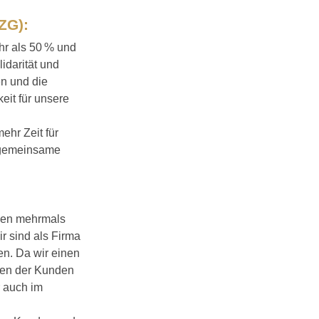
ZG):
hr als 50 % und
idarität und
en und die
eit für unsere
ehr Zeit für
n gemeinsame
haben mehrmals
r sind als Firma
en. Da wir einen
iten der Kunden
r auch im