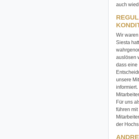
auch wied
REGUL
KONDIT
Wir waren 
Siesta hat
wahrgenomm
auslösen 
dass eine 
Entscheid
unsere Mit
informiert
Mitarbeite
Für uns a
führen mit
Mitarbeite
der Hochs
ANDRE