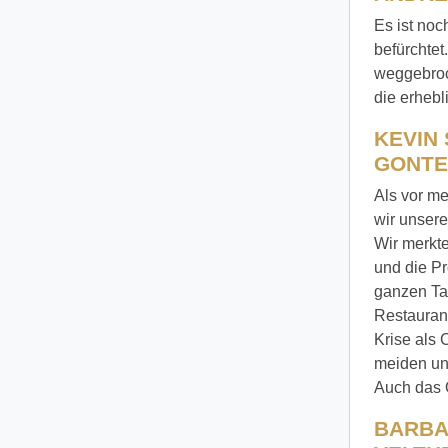
Es ist noc
befürchtet
weggebroc
die erhebl
KEVIN
GONTE
Als vor me
wir unsere
Wir merkte
und die Pr
ganzen Tag
Restaurant
Krise als 
meiden und
Auch das O
BARBA