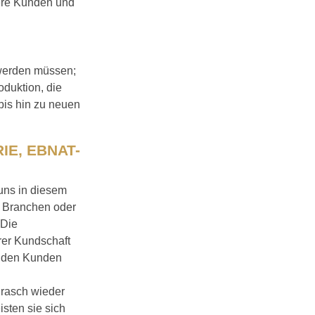
sere Kunden und
 werden müssen;
duktion, die
bis hin zu neuen
IE, EBNAT-
uns in diesem
n Branchen oder
 Die
rer Kundschaft
i den Kunden
v rasch wieder
isten sie sich