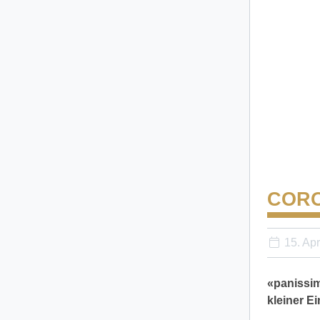
CORO
15. Apr
«panissim
kleiner Ei