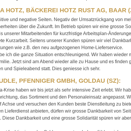
 HOTZ, BÄCKEREI HOTZ RUST AG, BAAR (
itive und negative Seiten. Negativ der Umsatzrückgang von me
erheiten über die Zukunft. Im Betrieb spüren wir eine grosse Sol
s unserer Mitarbeitenden für kurzfristige Arbeitsplan-Änderung
e Kurzarbeit. Seitens unserer Kunden spüren wir viel Dankbark
stungen wie z.B. den neu aufgezogenen Home-Lieferservice.
ebe ich die ganze Situation entschleunigend. Wir haben wieder m
milie. Jetzt sind am Abend wieder alle zu Hause und es finde
 und Spieleabend statt. Dies geniesse ich sehr.
UDLE, PFENNIGER GMBH, GOLDAU (SZ):
-Krise haben wir bis jetzt als sehr intensive Zeit erlebt. Wir 
richtung, das Sortiment und den Personaleinsatz angepasst. Wi
f Achse und versuchen den Kunden beste Dienstleitung zu biet
n Lieferdienst anbieten, dürfen wir grosse Dankbarkeit von Se
 Diese Dankbarkeit und eine grosse Solidarität spüren wir abe