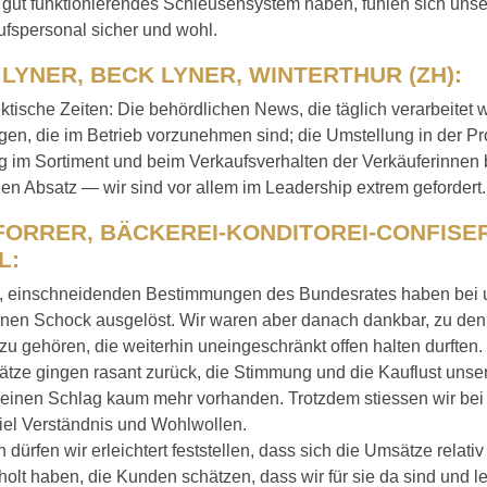
n gut funktionierendes Schleusensystem haben, fühlen sich un
ufspersonal sicher und wohl.
LYNER, BECK LYNER, WINTERTHUR (ZH):
ktische Zeiten: Die behördlichen News, die täglich verarbeitet
n, die im Betrieb vorzunehmen sind; die Umstellung in der Pro
 im Sortiment und beim Verkaufsverhalten der Verkäuferinnen 
den Absatz — wir sind vor allem im Leadership extrem gefordert.
FORRER, BÄCKEREI-KONDITOREI-CONFISER
L:
n, einschneidenden Bestimmungen des Bundesrates haben bei 
nen Schock ausgelöst. Wir waren aber danach dankbar, zu de
zu gehören, die weiterhin uneingeschränkt offen halten durften.
tze gingen rasant zurück, die Stimmung und die Kauflust unse
 einen Schlag kaum mehr vorhanden. Trotzdem stiessen wir be
iel Verständnis und Wohlwollen.
 dürfen wir erleichtert feststellen, dass sich die Umsätze relati
holt haben, die Kunden schätzen, dass wir für sie da sind und le