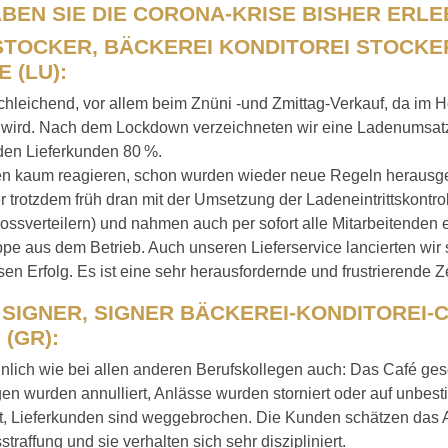
ABEN SIE DIE CORONA-KRISE BISHER ERLE
STOCKER, BÄCKEREI KONDITOREI STOCKE
 (LU):
hleichend, vor allem beim Znüni -und Zmittag-Verkauf, da im 
t wird. Nach dem Lockdown verzeichneten wir eine Ladenumsa
den Lieferkunden 80 %.
en kaum reagieren, schon wurden wieder neue Regeln herausge
 trotzdem früh dran mit der Umsetzung der Ladeneintrittskontro
ossverteilern) und nahmen auch per sofort alle Mitarbeitenden 
pe aus dem Betrieb. Auch unseren Lieferservice lancierten wir s
en Erfolg. Es ist eine sehr herausfordernde und frustrierende Ze
 SIGNER, SIGNER BÄCKEREI-KONDITOREI-C
 (GR):
nlich wie bei allen anderen Berufskollegen auch: Das Café ges
en wurden annulliert, Anlässe wurden storniert oder auf unbest
t, Lieferkunden sind weggebrochen. Die Kunden schätzen das A
straffung und sie verhalten sich sehr diszipliniert.