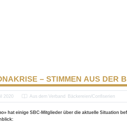
NAKRISE – STIMMEN AUS DER 
il 2020
Aus dem Verband
Bäckereien/Confiserien
o» hat einige SBC-Mitglieder über die aktuelle Situation befr
nblick: