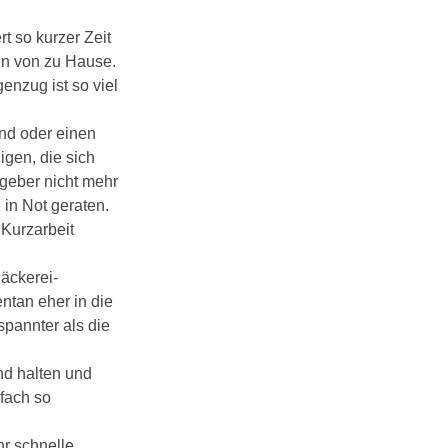
rt so kurzer Zeit
en von zu Hause.
enzug ist so viel
ind oder einen
igen, die sich
tgeber nicht mehr
 in Not geraten.
 Kurzarbeit
Bäckerei-
tan eher in die
pannter als die
nd halten und
fach so
hr schnelle