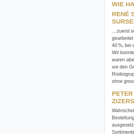
WIE H
RENÉ 
SURSEE
…zuerst sc
gearbeite
40 %, bei 
Wir konnt
waren aber
vor den Gr
Risikogrup
ohne gross
PETER
ZIZERS
Wahrschei
Bestellung
ausgesetz
Sortiments