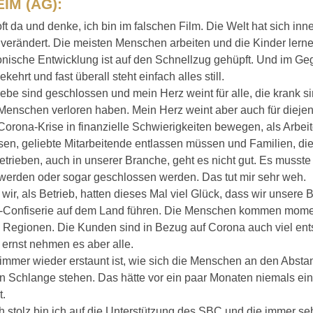
IM (AG):
oft da und denke, ich bin im falschen Film. Die Welt hat sich inne
 verändert. Die meisten Menschen arbeiten und die Kinder lern
onische Entwicklung ist auf den Schnellzug gehüpft. Und im Geg
ehrt und fast überall steht einfach alles still.
iebe sind geschlossen und mein Herz weint für alle, die krank s
Menschen verloren haben. Mein Herz weint aber auch für diejen
Corona-Krise in finanzielle Schwierigkeiten bewegen, als Arbei
sen, geliebte Mitarbeitende entlassen müssen und Familien, die
etrieben, auch in unserer Branche, geht es nicht gut. Es musste
 werden oder sogar geschlossen werden. Das tut mir sehr weh.
 wir, als Betrieb, hatten dieses Mal viel Glück, dass wir unsere 
i-Confiserie auf dem Land führen. Die Menschen kommen momen
 Regionen. Die Kunden sind in Bezug auf Corona auch viel ents
 ernst nehmen es aber alle.
mmer wieder erstaunt ist, wie sich die Menschen an den Absta
n Schlange stehen. Das hätte vor ein paar Monaten niemals ein
t.
 stolz bin ich auf die Unterstützung des SBC und die immer se