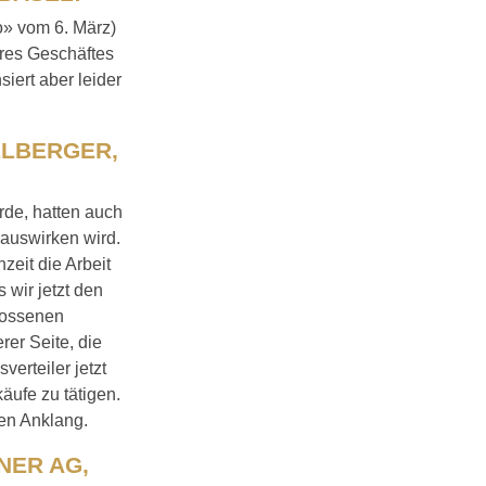
o» vom 6. März)
eres Geschäftes
iert aber leider
LLBERGER,
rde, hatten auch
 auswirken wird.
zeit die Arbeit
 wir jetzt den
hlossenen
er Seite, die
erteiler jetzt
äufe zu tätigen.
sen Anklang.
NER AG,