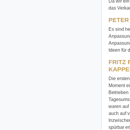
Da wir ei
das Verka
PETER 
Es sind he
Anpassunge
Anpassung
Ideen für 
FRITZ 
KAPPE
Die erste
Moment ei
Betrieben 
Tagesumsä
waren auf
auch auf v
Inzwischen
spürbar er