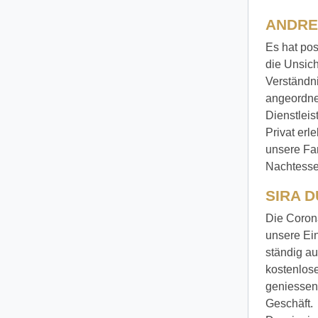
ANDREA
Es hat pos
die Unsich
Verständni
angeordnet
Dienstlei
Privat erl
unsere Fa
Nachtessen
SIRA D
Die Corona
unsere Ein
ständig au
kostenlose
geniessen.
Geschäft.