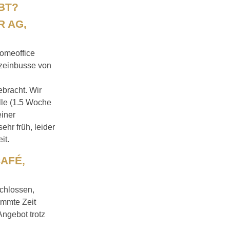
BT?
R AG,
Homeoffice
tzeinbusse von
bracht. Wir
lle (1.5 Woche
einer
ehr früh, leider
it.
AFÉ,
chlossen,
immte Zeit
ngebot trotz