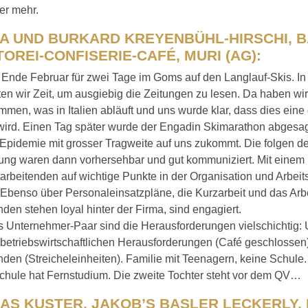
er mehr.
A UND BURKARD KREYENBÜHL-HIRSCHI, B
OREI-CONFISERIE-CAFÉ, MURI (AG):
Ende Februar für zwei Tage im Goms auf den Langlauf-Skis. In 
ten wir Zeit, um ausgiebig die Zeitungen zu lesen. Da haben wir 
en, was in Italien abläuft und uns wurde klar, dass dies eine
wird. Einen Tag später wurde der Engadin Skimarathon abgesag
Epidemie mit grosser Tragweite auf uns zukommt. Die folgen de
ung waren dann vorhersehbar und gut kommuniziert. Mit einem 
arbeitenden auf wichtige Punkte in der Organisation und Arbeit
. Ebenso über Personaleinsatzpläne, die Kurzarbeit und das Arbe
nden stehen loyal hinter der Firma, sind engagiert.
ls Unternehmer-Paar sind die Herausforderungen vielschichtig
 betriebswirtschaftlichen Herausforderungen (Café geschlossen
nden (Streicheleinheiten). Familie mit Teenagern, keine Schule.
chule hat Fernstudium. Die zweite Tochter steht vor dem QV…
AS KUSTER, JAKOB’S BASLER LECKERLY, 