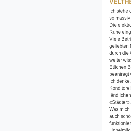
VELTHE
Ich stehe 
so massiv
Die elektr
Ruhe eingek
Viele Betr
geliebten 
durch die 
weiter wis
Etlichen B
beantragt
Ich denke,
Konditore
ländlichen
«Städter».
Was mich i
auch schö
funktionier
Unheimlich