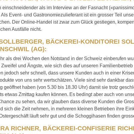
h einschneidender als im Interview an der Fasnacht («panissim
. Als Event- und Gastronomiezulieferant ist ein grosser Teil uns
hen. Der Online-Handel ist zwar zum Glück gestiegen, kompens
ichen Ausfälle nicht.
 SOLLBERGER, BÄCKEREI-KONDITOREI SO
NSCHWIL (AG):
hr als drei Wochen den Notstand in der Schweiz einberufen wu
 Zweifel und Ängste, wie sich dies auf unseren Familienbetrieb
n jedoch sehr schnell, dass unsere Kunden auch in einer Krisen
odukte von uns sehr wertschätzen. Viele sind sehr dankbar dass
 geöffnet haben (von 5.30 bis 18.30 Uhr) damit sie trotz gesc
s etwas Zmittag kaufen können. Es bedingt aber auch von unser
Chance zu sehen, da wir glauben dass diverse Kunden die Grossv
 sich die Zeit nehmen, in mehreren kleinen Betrieben ihre Eink
stergeschäft läuft sehr gut und die Schoggihasen finden gros
RA RICHNER, BÄCKEREI-CONFISERIE RICH