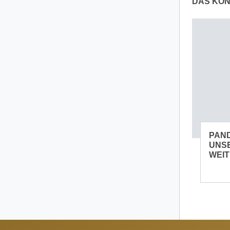
DAS KÖN
PAND
UNSE
WEI