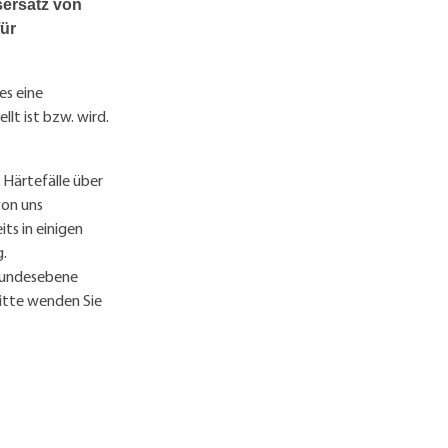
ersatz von
für
es eine
lt ist bzw. wird.
e Härtefälle über
von uns
ts in einigen
.
Bundesebene
itte wenden Sie