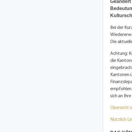
Geändert
Bedeutung
Kultursch
Bei der Kur
Wiedererwäg
Die aktuel
Achtung: Ko
die Kanton
eingebracht
Kantonen ü
Finanzdepa
empfohlen 
sich an Ihr
Übersicht
Nützlich L