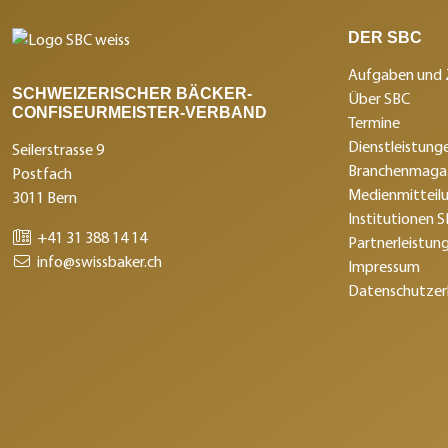
DER SBC
Aufgaben und 
SCHWEIZERISCHER BÄCKER-
Über SBC
CONFISEURMEISTER-VERBAND
Termine
Dienstleistunge
Seilerstrasse 9
Branchenmagaz
Postfach
Medienmitteil
3011 Bern
Institutionen 
+41 31 388 14 14
Partnerleistun
info@swissbaker.ch
Impressum
Datenschutzer