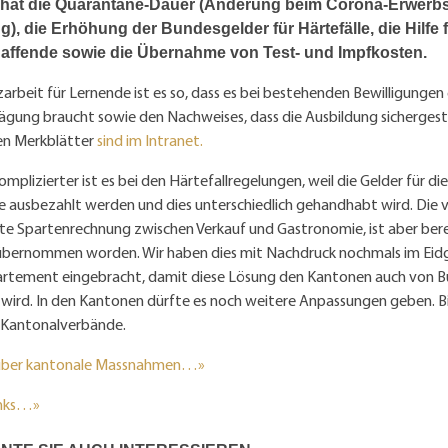
 hat die Quarantäne-Dauer (Änderung beim Corona-Erwerbs
), die Erhöhung der Bundesgelder für Härtefälle, die Hilfe 
affende sowie die Übernahme von Test- und Impfkosten.
zarbeit für Lernende ist es so, dass es bei bestehenden Bewilligungen 
ung braucht sowie den Nachweises, dass die Ausbildung sichergestel
len Merkblätter
sind im Intranet.
mplizierter ist es bei den Härtefallregelungen, weil die Gelder für di
e ausbezahlt werden und dies unterschiedlich gehandhabt wird. Die 
e Spartenrechnung zwischen Verkauf und Gastronomie, ist aber berei
bernommen worden. Wir haben dies mit Nachdruck nochmals im Eidg
rtement eingebracht, damit diese Lösung den Kantonen auch von 
wird. In den Kantonen dürfte es noch weitere Anpassungen geben. B
e Kantonalverbände.
 über kantonale Massnahmen…»
inks…»