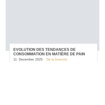
EVOLUTION DES TENDANCES DE
CONSOMMATION EN MATIÈRE DE PAIN
11. December 2025
De la branche
Vente/Marketing
L’Office fédéral de l’agriculture (OFAG) a publié
cette semaine un rapport sur les tendances de
consommation en matière de pain et de farine.
Conclusion : les habitudes changent. Le prix du
pain a connu une hausse significative.
Lire la suite