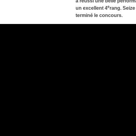
a réussi une belle perfor
e
un excellent 4
rang. Seize
terminé le concours.