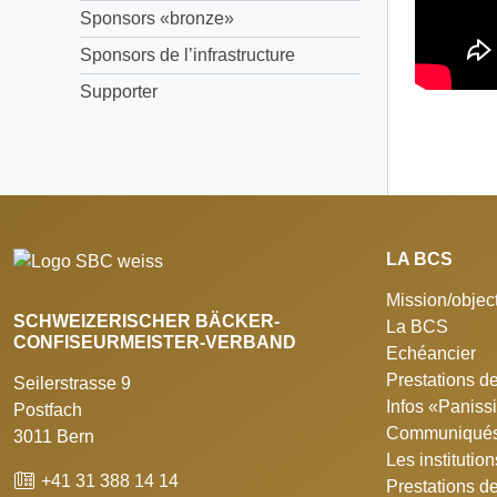
Sponsors «bronze»
Sponsors de l’infrastructure
Supporter
LA BCS
Mission/object
SCHWEIZERISCHER BÄCKER-
La BCS
CONFISEURMEISTER-VERBAND
Echéancier
Prestations de
Seilerstrasse 9
Infos «Panis
Postfach
Communiqués
3011 Bern
Les institutio
+41 31 388 14 14
Prestations d