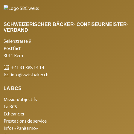
SCHWEIZERISCHER BÄCKER- CONFISEURMEISTER-
VERBAND
Seilerstrasse 9
Postfach
3011 Bern
+41 31 388 14 14
info@swissbaker.ch
LA BCS
Mission/objectifs
La BCS
Echéancier
Prestations de service
Infos «Panissimo»