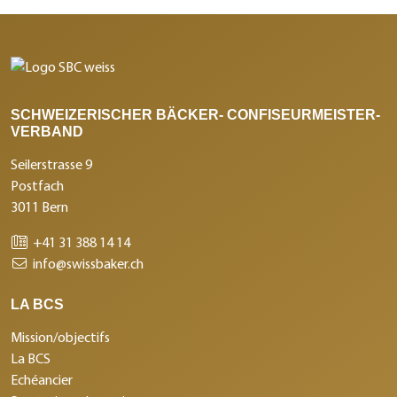
SCHWEIZERISCHER BÄCKER- CONFISEURMEISTER-
VERBAND
Seilerstrasse 9
Postfach
3011 Bern
+41 31 388 14 14
info@swissbaker.ch
LA BCS
Mission/objectifs
La BCS
Echéancier